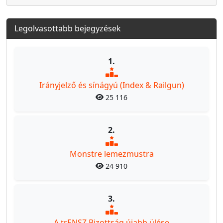
Legolvasottabb bejegyzések
1.
Irányjelző és sínágyú (Index & Railgun)
25 116
2.
Monstre lemezmustra
24 910
3.
A trENSZ Bizottság újabb ülése