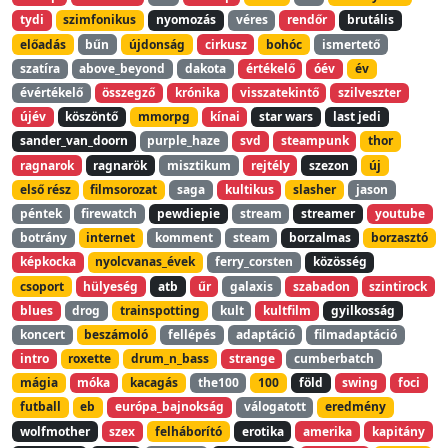
tydi
szimfonikus
nyomozás
véres
rendőr
brutális
előadás
bűn
újdonság
cirkusz
bohóc
ismertető
szatíra
above_beyond
dakota
értékelő
óév
év
évértékelő
összegző
krónika
visszatekintő
szilveszter
újév
köszöntő
mmorpg
kínai
star wars
last jedi
sander_van_doorn
purple_haze
svd
steampunk
thor
ragnarok
ragnarök
misztikum
rejtély
szezon
új
első rész
filmsorozat
saga
kultikus
slasher
jason
péntek
firewatch
pewdiepie
stream
streamer
youtube
botrány
internet
komment
steam
borzalmas
borzasztó
képkocka
nyolcvanas_évek
ferry_corsten
közösség
csoport
hülyeség
atb
űr
galaxis
szabadon
szintirock
blues
drog
trainspotting
kult
kultfilm
gyilkosság
koncert
beszámoló
fellépés
adaptáció
filmadaptáció
intro
roxette
drum_n_bass
strange
cumberbatch
mágia
móka
kacagás
the100
100
föld
swing
foci
futball
eb
európa_bajnokság
válogatott
eredmény
wolfmother
szex
felháborító
erotika
amerika
kapitány