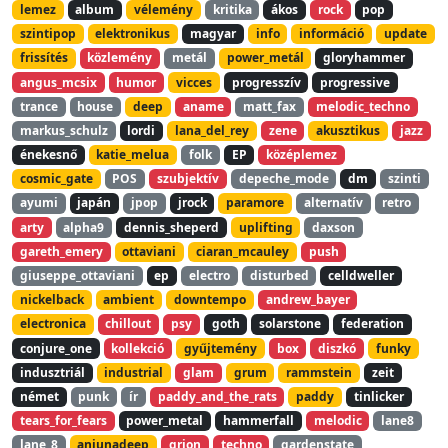
lemez
album
vélemény
kritika
ákos
rock
pop
szintipop
elektronikus
magyar
info
információ
update
frissítés
közlemény
metál
power_metál
gloryhammer
angus_mcsix
humor
vicces
progresszív
progressive
trance
house
deep
aname
matt_fax
melodic_techno
markus_schulz
lordi
lana_del_rey
zene
akusztikus
jazz
énekesnő
katie_melua
folk
EP
középlemez
cosmic_gate
POS
szubjektív
depeche_mode
dm
szinti
ayumi
japán
jpop
jrock
paramore
alternatív
retro
arty
alpha9
dennis_sheperd
uplifting
daxson
gareth_emery
ottaviani
ciaran_mcauley
push
giuseppe_ottaviani
ep
electro
disturbed
celldweller
nickelback
ambient
downtempo
andrew_bayer
electronica
chillout
psy
goth
solarstone
federation
conjure_one
kollekció
gyűjtemény
box
diszkó
funky
indusztriál
industrial
glam
grum
rammstein
zeit
német
punk
ír
paddy_and_the_rats
paddy
tinlicker
tears_for_fears
power_metal
hammerfall
melodic
lane8
lane_8
anjunadeep
qrion
techno
gardenstate