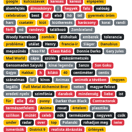
google
kulcsszavak
keresés
kereső
elgépelés
álomfejtés
álmoskönyv
i
hegyek
falu
valóság
celebration
best
of
első
hó
tél
gyermeki öröm
harc
csatatér
kiút
kiútkeresés
karácsony
korai
randi
férfi
nő
randevú
találkozó
Zombieland
Woody Harrelson
zombik
élőholtak
emberek
tolerancia
probléma
utálat
Henry
francia-ír
Sláger
Danubius
megszűnés
Neo FM
Class Rádió
Donnie Darko
Gary Jules
Mad World
cápa
szülés
császármetszés
Gensomaden Saiyuki
kínai legenda
Sanzo
Son Goku
Gojyo
Hakkai
h
kilátó
40
centiméter
centis
szánalmas
lol
kínos
Animax
animék a tévében
ingyen
legális
Full Metal Alchemist Brot
neten
magyar felirat
eredeti nyelv
szimfónia
darabok
mindenség
liebe
ist
für
alle
da
pussy
Darker than Black
Contractorok
természetfeletti
Anime
rovat
értelem
plasztika
szilikon
műtét
celeb
nők
természetes
negyven
csók
under
radar
over
top
Polanski
rohadjon meg
iwiw
ismerősök
District 9
realista ábrázolás
űrlények