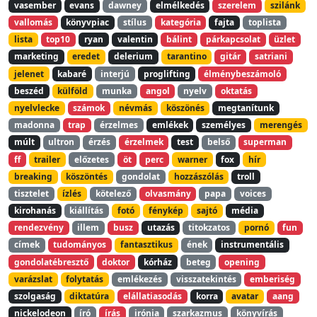
vasember
evans
dawney
elmélkedés
szerelem
szilánk
vallomás
könyvpiac
stílus
kategória
fajta
toplista
lista
top10
ryan
valentin
bálint
párkapcsolat
üzlet
marketing
eredet
delerium
tarantino
gitár
satriani
jelenet
kabaré
interjú
proglifting
élménybeszámoló
beszéd
külföld
munka
angol
nyelv
oktatás
nyelvlecke
számok
névmás
köszönés
megtanítunk
madonna
trap
érzelmes
emlékek
személyes
merengés
múlt
ultron
érzés
érzelmek
test
belső
superman
ff
trailer
előzetes
öt
perc
warner
fox
hír
breaking
köszöntés
gondolat
hozzászólás
troll
tisztelet
ízlés
kötelező
olvasmány
papa
voices
kirohanás
kiállítás
fotó
fénykép
sajtó
média
rendezvény
illem
busz
utazás
titokzatos
pornó
fun
címek
tudományos
fantasztikus
ének
instrumentális
gondolatébresztő
doktor
kórház
beteg
opening
varázslat
folytatás
emlékezés
visszatekintés
emberiség
szolgaság
diktatúra
elállatiasodás
korra
avatar
aang
nickelodeon
író
írás
irónia
szarkazmus
könyvírás