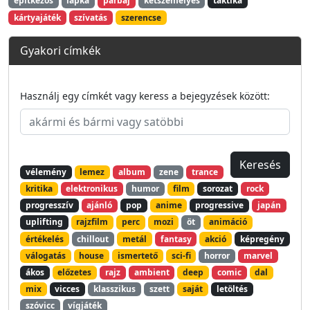
építkezős
lapka
párbaj
kétszemélyes
taktika
kártyajáték
szívatás
szerencse
Gyakori címkék
Használj egy címkét vagy keress a bejegyzések között:
vélemény
lemez
album
zene
trance
kritika
elektronikus
humor
film
sorozat
rock
progresszív
ajánló
pop
anime
progressive
japán
uplifting
rajzfilm
perc
mozi
öt
animáció
értékelés
chillout
metál
fantasy
akció
képregény
válogatás
house
ismertető
sci-fi
horror
marvel
ákos
előzetes
rajz
ambient
deep
comic
dal
mix
vicces
klasszikus
szett
saját
letöltés
szóvicc
vígjáték