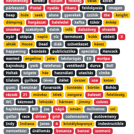
névtelenség
orwell
iszlám
feleség
válás
korán
párbeszéd
Postal
nyalás
ribanc
feldolgozás
imogen
heap
hide
seek
alone
gyerekek
szülők
the
knight
dömping
horgászat
haleledel
kafka
tükör
énkép
snooker
szabályok
dalok
infó
dalszöveg
olvasók
nyár
utópia
napló
víz
természet
bükk
védett
X
akták
House
Dead
diák
szövetkezet
káosz
happening
bűnözés
publicisztika
speciális
Hancock
wanted
angelina
jolie
labdarúgás
EB
európa
bajnokság
york
telefonos
vetélkedő
durva
Boll
Holtak
szigete
ház
használati
utasítás
címke
tilalom
gyilkos
téves
ítélet
óvszer
usa
koton
gumi
benzinár
fuvarozók
tüntetés
börtön
Bohóc
rácsok
21
művész
lélek
zongora
baleset
felelősség
WC
kézmosó
lehúzás
hárman
jimmy
csöves
hajléktalan
Bill
Joe
vágó
istván
milliomos
uri
geller
race
driver
grid
codemasters
autóverseny
Indy
Indiana
Jones
4
kristálykoponya
indestructible
nemzetközi
űrállomás
bonanza
banzai
szomorú