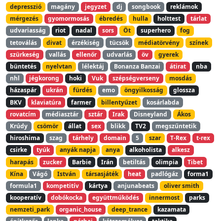
depresszió
magány
jegyzet
dj
songbook
reklámok
mérgezés
gyomormosás
ébredés
hulla
holttest
tárlat
udvariasság
riot
nadal
sors
Öt
superhero
fog
tetoválás
divat
érzékiség
tücsök
médiatörvény
színek
szürkeség
vallás
ellenőr
udvarlás
öv
gyerek
büntetés
nyelvtan
lélektáj
Bonanza Banzai
átirat
nba
nhl
jégkorong
hoki
Vuk
szépségverseny
mosdás
házaspár
ukrán
fürdés
emo
öngyilkosság
glossza
BKV
klaviatúra
farmer
billentyűzet
kosárlabda
rovatcím
médiasztár
sztár
Irak
Disneyland
Ákos
Krúdy
csömör
állat
sex
blikk
TV2
megszűntetik
hiroshima
szag
tárhely
domain
5
szar
T-Rex
t-rex
csirke
tyúk
anyák napja
anya
alkoholista
alkesz
harapás
zucker
Barbie
Irán
betiltás
olimpia
Tibet
Kína
Vágó
István
társasjáték
heat
padlógáz
forma1
formula1
kompetitív
kártya
anjunabeats
oliver smith
kooperatív
dobókocka
együttműködés
innermost
parks
nemzeti_park
organic_house
deep_trance
kazamata