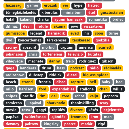
házasság
gamer
erőszak
vér
hype
hatred
tömegközlekedés
kiborulás
minialbum
étel
gusztustalan
halál
kaland
chaika
ayumi_hamasaki
romantika
őrület
diliház
devil
riddle
akuma
jövő
visszatérés
gumiszoba
legend
harmadik
évad
hir
soon
turné
dvd
koncertlemez
társkeresés
társkereső
godzilla
szörny
abszurd
morbid
captain
america
scarlett
johansson
chris
történelem
televízió
kutatás
világvége
machete
danny
trejo
rodriguez
gibson
gaga
banderas
drum
bass
podcast
rádió
rádióadás
radioshow
dubstep
riddick
diesel
big_ass_spider
beach
strand
francia
disco
rapture
hell
baby
bad
milo
harrison
ford
expandables
stallone
chan
willis
snipes
pacific
rim
del
toro
robot
kaiju
popcorn
comiccon
Papával
sharknado
thankskilling
scary
movie
rossz
gagyi
repülés
élvezet
késés
bejelentés
papával
születésnap
ajándék
ironman
iron
man
downey
paltrow
kingsley
pearce
madár
rigó