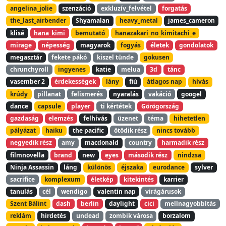
angelina_jolie
szenzáció
exkluzív_felvétel
forgatás
the_last_airbender
Shyamalan
heavy_metal
james_cameron
klisé
hana_kimi
bemutató
hanazakari_no_kimitachi_e
mirage
népesség
magyarok
fogyás
életek
gondolatok
megasztár
fekete pákó
kiszel tünde
gokusen
chrunchyroll
ingyenes
katie
melua
3d
tánc
vasember 2
érdekességek
lány
fiú
átlagos nap
hívás
krúdy
pillanat
felismerés
nyaralás
vakáció
googel
dance
capsule
player
ti kértétek
Görögország
gazdaság
elemzés
felhívás
üzenet
téma
hihetetlen
pályázat
haiku
the pacific
ötödik rész
nincs tovább
negyedik rész
amy
macdonald
country
harmadik rész
filmnovella
brand
new
eyes
második rész
nindzsa
Ninja Assassin
láng
különös
éjszaka
eurodance
sylver
sacrifice
komplexum
életkép
kitekintés
karrier
tanulás
cél
wendigo
valentin nap
virágárusok
Szent Bálint
dash
berlin
daylight
cici
mellnagyobbítás
reklám
hirdetés
undead
zombik városa
borzalom