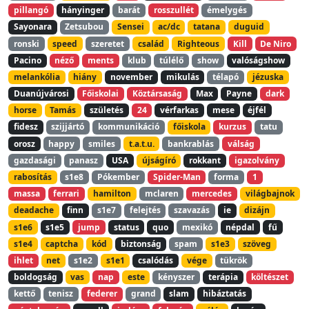
pillangó
hányinger
barát
rosszullét
émelygés
Sayonara
Zetsubou
Sensei
ac/dc
tatana
duguid
ronski
speed
szeretet
család
Righteous
Kill
De Niro
Pacino
néző
ments
klub
túlélő
show
valóságshow
melankólia
hiány
november
mikulás
télapó
jézuska
Duanújvárosi
Főiskolai
Köztársaság
Max
Payne
dark
horse
Tamás
születés
24
vérfarkas
mese
éjfél
fidesz
szijjártó
kommunikáció
főiskola
kurzus
tatu
orosz
happy
smiles
t.a.t.u.
bankrablás
válság
gazdasági
panasz
USA
újságíró
rokkant
igazolvány
rabosítás
s1e8
Pókember
Spider-Man
forma
1
massa
ferrari
hamilton
mclaren
mercedes
világbajnok
deadache
finn
s1e7
felejtés
szavazás
ie
dizájn
s1e6
s1e5
jump
status
quo
mexikó
népdal
fű
s1e4
captcha
kód
biztonság
spam
s1e3
szöveg
ihlet
net
s1e2
s1e1
csalódás
vége
tükrök
boldogság
vas
nap
este
kényszer
terápia
költészet
kettő
tenisz
federer
grand
slam
hibáztatás