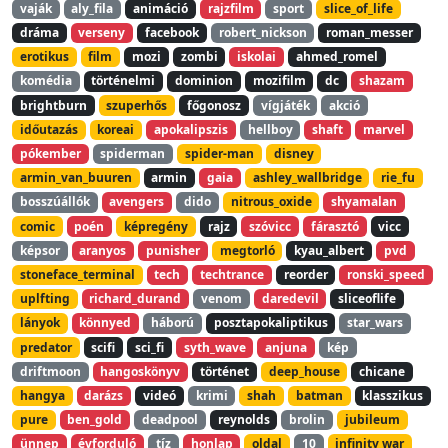
vaják
aly_fila
animáció
rajzfilm
sport
slice_of_life
dráma
verseny
facebook
robert_nickson
roman_messer
erotikus
film
mozi
zombi
iskolai
ahmed_romel
komédia
történelmi
dominion
mozifilm
dc
shazam
brightburn
szuperhős
főgonosz
vígjáték
akció
időutazás
koreai
apokalipszis
hellboy
shaft
marvel
pókember
spiderman
spider-man
disney
armin_van_buuren
armin
gaia
ashley_wallbridge
rie_fu
bosszúállók
avengers
dido
nitrous_oxide
shyamalan
comic
poén
képregény
rajz
szóvicc
fárasztó
vicc
képsor
aranyos
punisher
megtorló
kyau_albert
pvd
stoneface_terminal
tech
techtrance
reorder
ronski_speed
uplfting
richard_durand
venom
daredevil
sliceoflife
lányok
könnyed
háború
posztapokaliptikus
star_wars
predator
scifi
sci_fi
syth_wave
anjuna
kép
driftmoon
hangoskönyv
történet
deep_house
chicane
hangya
darázs
videó
krimi
shah
batman
klasszikus
pure
ben_gold
deadpool
reynolds
brolin
jubileum
ünnep
évforduló
tíz
honlap
oldal
10
infinity war