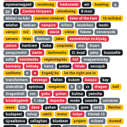
nyomornegyed
rendőrség
házkutatás
wii
bowling
g
gy
f
Zombie Strippers
elmebeteg
B mozi
Midori no hibi
szerelmi történet
Eden of the East
10 milliárd
telefon
lesbian
vampire
killers
leszbikus
leszbi
vámpír
tv2
király
dávid
viktor
fekete
versenyzők
tamara
hien
Batman
Joker
eszméletlen királyság
jadore
hardcore
baba
szoptatás
mű
bizarr
penguinshit
dante
darhmedia
II. évad
pénz
buszsofőr
sofőr
közlekedés
végkielégítés
híd
magyarország
kormány
költség
harry
potter
félvér
excsajok
szelleme
d
e
Engedj be
let the right one in
transformers
revenge
fallen
bukott
bosszú
bay
alakváltók
optimus
megatron
b
c
cs
dragon
ball
dragonball
son
goku
gohan
bulma
yamcha
kristálygömb
1. rész
depeche
mode
sounds
universe
wave
DM
dave
gahan
marting
gore
andy
fletcher
budapest
tolvaj
rabló
motor
hülye
Péntek 13
újraalkotva
callaghan
bluebear
project
richard
durand