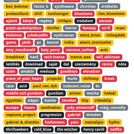
ben_bohmer
factor_b
synthwave
chvrches
értékelés
protoculture
chill
sunlounger
bluestone
ilan_bluestone
ajánló
könyv
regény
trilógia
irodalom
sorozat
poszt-apokaliptikus
thriller
horror
fantasy
sci-fi
maxi
kislemez
jukebox80s
nyolcvanas
steve_brian
videojáték
game
játék
pc
konzol
indie
alanis_morissette
amy_macdonald
katy_perry
vanessa_carlton
acdc
breakbeat
hard
tech-trance
trance_wax
will_atkinson
letöltés
download
saját
dal
szerzemény
remix
nóta
szám
amatőr
meduza
goodboys
elevation
piece_of_your_heart
projeckt
hurts
chillstep
break
rave
acid
paul_van_dyk
indecent_noise
bt
mobile suit gundam
gundam
anime
mecha
baleár
együttes
sláger
banda
zenekar
klip
videoklip
europe
lasers
awolnation
jody_wisternoff
craig_connelly
neptune_project
progressízv
gabriel
dresden
gabriel_&_dresden
lindemann
pain
nosztalgia
hydra
thrillseekers
cold_blue
the witcher
henry cavill
netflix