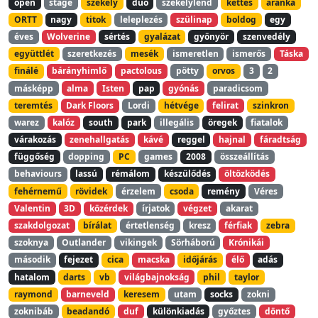
open
stage
székely
duó
székelylend
kettes
aranka
ORTT
nagy
titok
leleplezés
szülinap
boldog
egy
éves
Wolverine
sértés
gyalázat
gyönyör
szenvedély
együttlét
szeretkezés
mesék
ismeretlen
ismerős
Táska
finálé
bárányhimlő
pactolous
pötty
orvos
3
2
másképp
alma
Isten
pap
gyónás
paradicsom
teremtés
Dark Floors
Lordi
hétvége
felirat
szinkron
warez
kalóz
south
park
illegális
öregek
fiatalok
várakozás
zenehallgatás
kávé
reggel
hajnal
fáradtság
függőség
dopping
PC
games
2008
összeállítás
behaviours
lassú
rémálom
készülődés
öltözködés
fehérnemű
rövidek
érzelem
csoda
remény
Véres
Valentin
3D
közérdek
írjatok
végzet
akarat
szakdolgozat
bírálat
értetlenség
kresz
férfiak
zebra
szoknya
Outlander
vikingek
Sörháború
Krónikái
második
fejezet
cica
macska
időjárás
élő
adás
hatalom
darts
vb
világbajnokság
phil
taylor
raymond
barneveld
keresem
utam
socks
zokni
zoknibáb
beadandó
duf
különkiadás
győztes
döntő