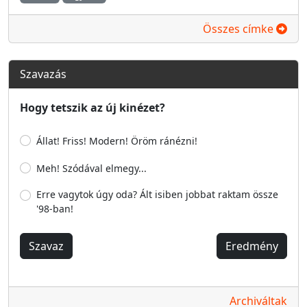
Összes címke
Szavazás
Hogy tetszik az új kinézet?
Állat! Friss! Modern! Öröm ránézni!
Meh! Szódával elmegy...
Erre vagytok úgy oda? Ált isiben jobbat raktam össze
'98-ban!
Szavaz
Eredmény
Archiváltak