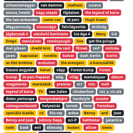
schwarzenegger
van damme
statham
susana
emma_hewitt
nagy utazás
fájdalom
the legend of korra
the last airbender
comic-con
öt perc
Hugh Grant
Magyarország
visszavágó
felvilágosítás
őrültség
jégkorszak 4
vándorló kontinens
Ice Age 4
Many
Sid
Diego
zsenialitás
reménysugár
live
get the gringo
mel gibson
dredd bíró
the raid
filmek
cerf
mitiska
jaren
kapcsolat
novella
bulvár
dash_berlin
borító
az élet értelme
evolution
the avengers
a bosszúállók
bosszú angyalai
bánat
vágy
Forest Gump
Forest
Gump
öt perc Papával
elég
világ
eseménysor
dátum
megjelenés
marslakók
premier
m1
mtv
mell
legend of korra
TV
van_halen
chickenfoot
tűz_a_víz alá
down_periscope
tengeralattjáró
hardstyle
scooter
szövegszerkesztő
helyesírás
tervek
nero
Pactolous
speciális kiadás
cd
blu-ray
aréna
Benny
and
Joon
Benny and Joon
Johnny Depp
sci-if
battlestar
galactica
todd
book
evil
ellenség
kudarc
allure
tiesto