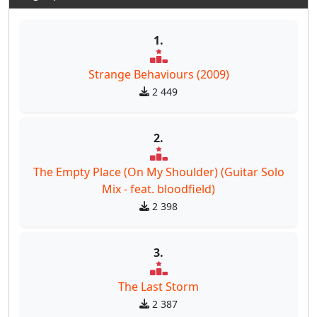
1.
Strange Behaviours (2009)
2 449
2.
The Empty Place (On My Shoulder) (Guitar Solo
Mix - feat. bloodfield)
2 398
3.
The Last Storm
2 387