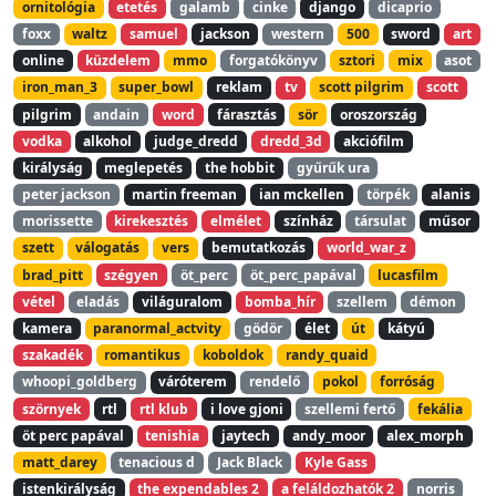
ornitológia
etetés
galamb
cinke
django
dicaprio
foxx
waltz
samuel
jackson
western
500
sword
art
online
küzdelem
mmo
forgatókönyv
sztori
mix
asot
iron_man_3
super_bowl
reklam
tv
scott pilgrim
scott
pilgrim
andain
word
fárasztás
sör
oroszország
vodka
alkohol
judge_dredd
dredd_3d
akciófilm
királyság
meglepetés
the hobbit
gyűrűk ura
peter jackson
martin freeman
ian mckellen
törpék
alanis
morissette
kirekesztés
elmélet
színház
társulat
műsor
szett
válogatás
vers
bemutatkozás
world_war_z
brad_pitt
szégyen
öt_perc
öt_perc_papával
lucasfilm
vétel
eladás
világuralom
bomba_hír
szellem
démon
kamera
paranormal_actvity
gödör
élet
út
kátyú
szakadék
romantikus
koboldok
randy_quaid
whoopi_goldberg
váróterem
rendelő
pokol
forróság
szörnyek
rtl
rtl klub
i love gjoni
szellemi fertő
fekália
öt perc papával
tenishia
jaytech
andy_moor
alex_morph
matt_darey
tenacious d
Jack Black
Kyle Gass
istenkirályság
the expendables 2
a feláldozhatók 2
norris