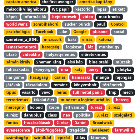
captain america
the first avenger
amerika kapitány
második világháború
WC papír
kéztörlő
lopás
etikett
képek
információk
bejelentések
video
max brooks
world war z
zombiháború
sucker_punch
paul
Control
pszichológia
Facebook
Like
Google
plusone
social
szeretem_a_GINt
microsoft
baki
elírás
katona
lemezbemutató
betegség
fogászat
láz
munkaügy
utazó
videóklip
helyzetjelentés
előretekintés
sámán király
Shaman King
első kép
blue_stahli
múzsák
fohászkodás
könyörgés
ima
katy
perry
rnb
pletyka
liar game
hazugság
csalás
hamasaki
manga
rajongás
játékok
társadalom
románc
könyvesbolt
történetek
típus
vásárló
vevő
leírás
full metal panic
fmp
mech
terrorizmus
iskolai élet
mindent a legitim utódlás
herceg
hercegnő
bolond
törpe
elf vámpír
6. rész
5. rész
4. rész
danubius
class
neo
politika
3. rész
szolgálati
fontos
hozzászólások
2. rész
Daniel
Broadwick
evanescence
játékfüggőség
tragédia
haláleset
farmwille
számítógép
szindbád
epizód
állás
látomás