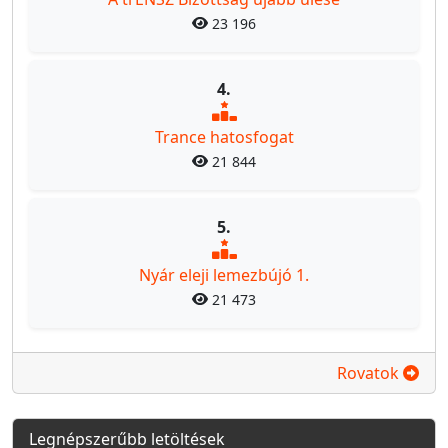
23 196
4.
Trance hatosfogat
21 844
5.
Nyár eleji lemezbújó 1.
21 473
Rovatok
Legnépszerűbb letöltések