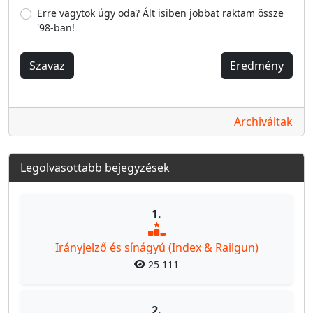
Erre vagytok úgy oda? Ált isiben jobbat raktam össze
'98-ban!
Szavaz
Eredmény
Archiváltak
Legolvasottabb bejegyzések
1.
Irányjelző és sínágyú (Index & Railgun)
25 111
2.