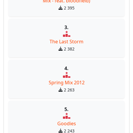
Mix - feat. bloodfield)
2 395
3.
The Last Storm
2 382
4.
Spring Mix 2012
2 263
5.
Goodies
2 243