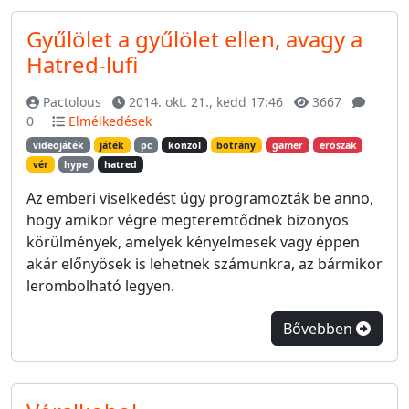
Gyűlölet a gyűlölet ellen, avagy a
Hatred-lufi
Pactolous
2014. okt. 21., kedd 17:46
3667
0
Elmélkedések
videojáték
játék
pc
konzol
botrány
gamer
erőszak
vér
hype
hatred
Az emberi viselkedést úgy programozták be anno,
hogy amikor végre megteremtődnek bizonyos
körülmények, amelyek kényelmesek vagy éppen
akár előnyösek is lehetnek számunkra, az bármikor
lerombolható legyen.
Bővebben