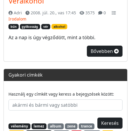
Véralkohol
Adri
2008. júl. 20., vas 17:45
3575
0
Irodalom
bűn
gyilkosság
vér
alkohol
Az a nap is úgy végződött, mint a többi.
Bővebben
Gyakori címkék
Használj egy címkét vagy keress a bejegyzések között:
vélemény
lemez
album
zene
trance