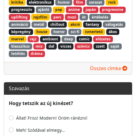
kritika
elektronikus
humor
film
sorozat
rock
progresszív
ajánló
pop
anime
japán
progressive
uplifting
rajzfilm
perc
mozi
öt
értékelés
animáció
metál
chillout
akció
fantasy
válogatás
képregény
house
horror
sci-fi
ismertető
ákos
marvel
rajz
ambient
deep
comic
előzetes
klasszikus
mix
dal
vicces
szóvicc
szett
saját
letöltés
dráma
Összes címke
Szavazás
Hogy tetszik az új kinézet?
Állat! Friss! Modern! Öröm ránézni!
Meh! Szódával elmegy...