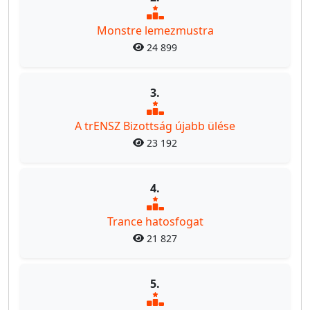
Monstre lemezmustra
24 899
3.
A trENSZ Bizottság újabb ülése
23 192
4.
Trance hatosfogat
21 827
5.