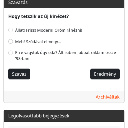
Szavazás
Hogy tetszik az új kinézet?
Állat! Friss! Modern! Öröm ránézni!
Meh! Szódával elmegy...
Erre vagytok úgy oda? Ált isiben jobbat raktam össze
'98-ban!
Szavaz
Eredmény
Archiváltak
Legolvasottabb bejegyzések