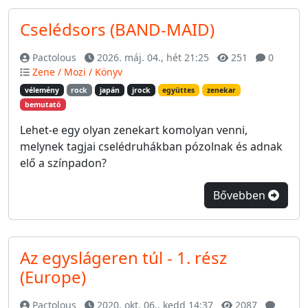
Cselédsors (BAND-MAID)
Pactolous
2026. máj. 04., hét 21:25
251
0
Zene / Mozi / Könyv
vélemény
rock
japán
jrock
együttes
zenekar
bemutató
Lehet-e egy olyan zenekart komolyan venni,
melynek tagjai cselédruhákban pózolnak és adnak
elő a színpadon?
Bővebben
Az egyslágeren túl - 1. rész
(Europe)
Pactolous
2020. okt. 06., kedd 14:37
2087