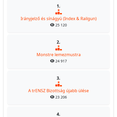
1.
Irányjelző és sínágyú (Index & Railgun)
25 120
2.
Monstre lemezmustra
24 917
3.
A trENSZ Bizottság újabb ülése
23 206
4.