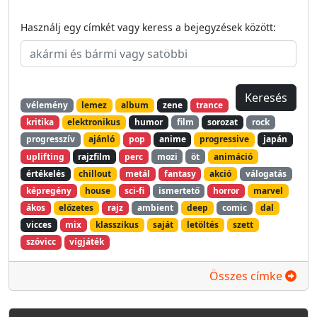
Használj egy címkét vagy keress a bejegyzések között:
vélemény
lemez
album
zene
trance
kritika
elektronikus
humor
film
sorozat
rock
progresszív
ajánló
pop
anime
progressive
japán
uplifting
rajzfilm
perc
mozi
öt
animáció
értékelés
chillout
metál
fantasy
akció
válogatás
képregény
house
sci-fi
ismertető
horror
marvel
ákos
előzetes
rajz
ambient
deep
comic
dal
vicces
mix
klasszikus
saját
letöltés
szett
szóvicc
vígjáték
Összes címke