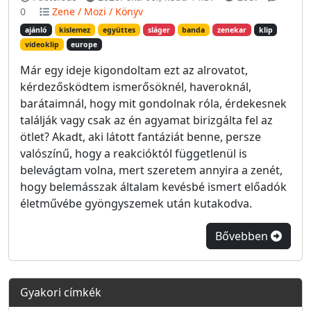
0
Zene / Mozi / Könyv
ajánló
kislemez
együttes
sláger
banda
zenekar
klip
videoklip
europe
Már egy ideje kigondoltam ezt az alrovatot,
kérdezősködtem ismerősöknél, haveroknál,
barátaimnál, hogy mit gondolnak róla, érdekesnek
találják vagy csak az én agyamat birizgálta fel az
ötlet? Akadt, aki látott fantáziát benne, persze
valószínű, hogy a reakcióktól függetlenül is
belevágtam volna, mert szeretem annyira a zenét,
hogy belemásszak általam kevésbé ismert előadók
életművébe gyöngyszemek után kutakodva.
Bővebben
Gyakori címkék