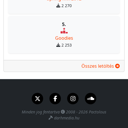
2 270
5.
Goodies
2 253
Összes letöltés
Minden jog fentartva
2008 - 2026 Pactolous
darhmedia.hu