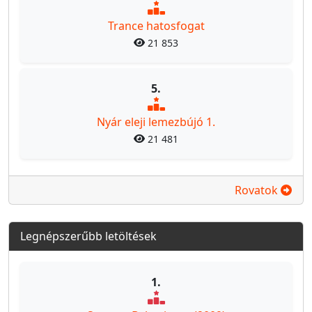
Trance hatosfogat
21 853
5.
Nyár eleji lemezbújó 1.
21 481
Rovatok
Legnépszerűbb letöltések
1.