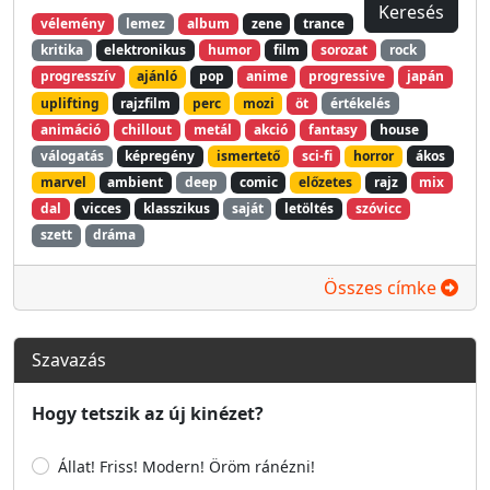
vélemény
lemez
album
zene
trance
kritika
elektronikus
humor
film
sorozat
rock
progresszív
ajánló
pop
anime
progressive
japán
uplifting
rajzfilm
perc
mozi
öt
értékelés
animáció
chillout
metál
akció
fantasy
house
válogatás
képregény
ismertető
sci-fi
horror
ákos
marvel
ambient
deep
comic
előzetes
rajz
mix
dal
vicces
klasszikus
saját
letöltés
szóvicc
szett
dráma
Összes címke
Szavazás
Hogy tetszik az új kinézet?
Állat! Friss! Modern! Öröm ránézni!