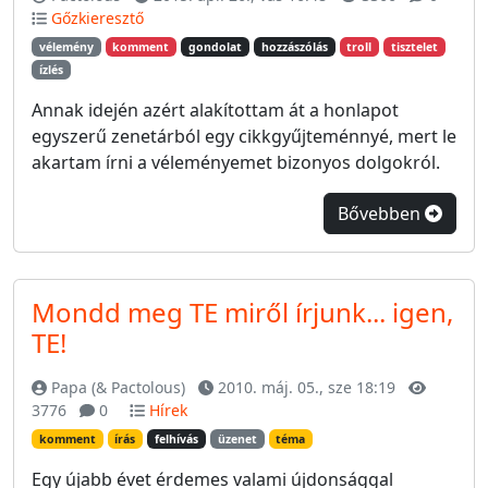
Gőzkieresztő
vélemény
komment
gondolat
hozzászólás
troll
tisztelet
ízlés
Annak idején azért alakítottam át a honlapot
egyszerű zenetárból egy cikkgyűjteménnyé, mert le
akartam írni a véleményemet bizonyos dolgokról.
Bővebben
Mondd meg TE miről írjunk... igen,
TE!
Papa (& Pactolous)
2010. máj. 05., sze 18:19
3776
0
Hírek
komment
írás
felhívás
üzenet
téma
Egy újabb évet érdemes valami újdonsággal