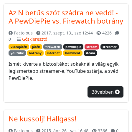
Az N betűs szót szádra ne vedd! -
A PewDiePie vs. Firewatch botrány
Pactolous
2017. szept. 13., sze 12:44
4226
0
Gőzkieresztő
videojáték
játék
firewatch
pewdiepie
stream
streamer
youtube
botrány
internet
komment
steam
Ismét kiverte a biztosítékot sokaknál a világ egyik
legismertebb streamer-e, YouTube sztárja, a svéd
PewDiePie.
Bővebben
Ne kussolj! Hallgass!
Pactolous
2015. ápr. 26., vas 16:48
3366
0