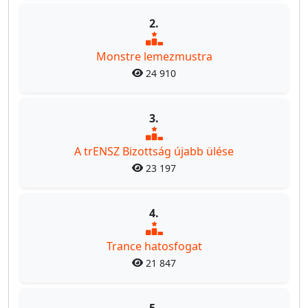
2.
Monstre lemezmustra
24 910
3.
A trENSZ Bizottság újabb ülése
23 197
4.
Trance hatosfogat
21 847
5.