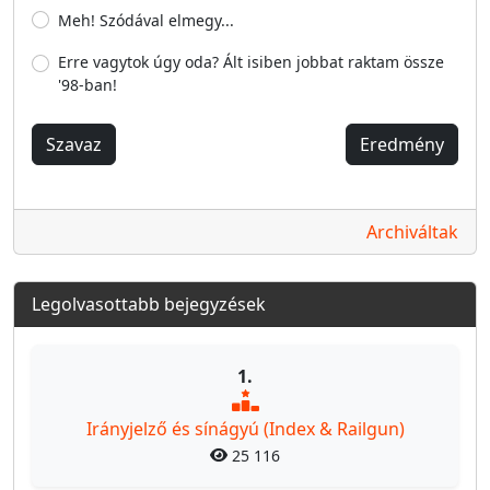
Meh! Szódával elmegy...
Erre vagytok úgy oda? Ált isiben jobbat raktam össze
'98-ban!
Szavaz
Eredmény
Archiváltak
Legolvasottabb bejegyzések
1.
Irányjelző és sínágyú (Index & Railgun)
25 116