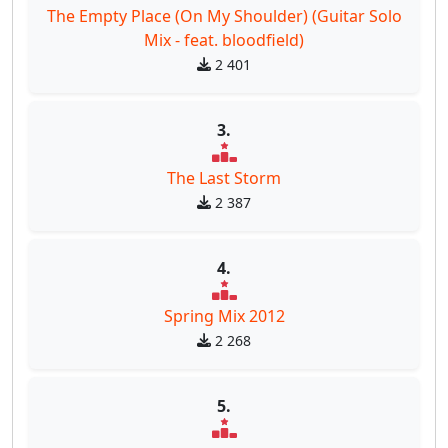
The Empty Place (On My Shoulder) (Guitar Solo
Mix - feat. bloodfield)
2 401
3.
The Last Storm
2 387
4.
Spring Mix 2012
2 268
5.