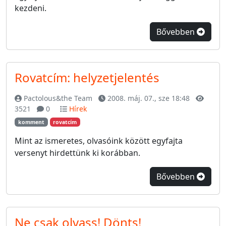
kezdeni.
Bővebben
Rovatcím: helyzetjelentés
Pactolous&the Team
2008. máj. 07., sze 18:48
3521
0
Hírek
komment
rovatcím
Mint az ismeretes, olvasóink között egyfajta
versenyt hirdettünk ki korábban.
Bővebben
Ne csak olvass! Dönts!