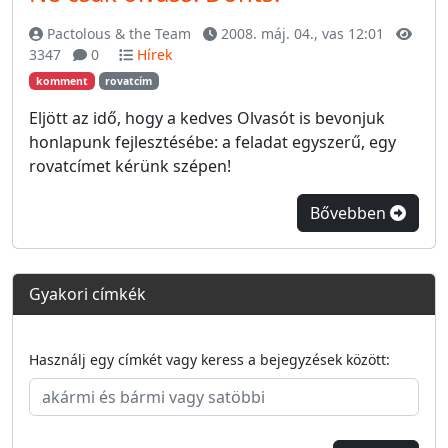
Pactolous & the Team
2008. máj. 04., vas 12:01
3347
0
Hírek
komment
rovatcím
Eljött az idő, hogy a kedves Olvasót is bevonjuk
honlapunk fejlesztésébe: a feladat egyszerű, egy
rovatcímet kérünk szépen!
Bővebben
Gyakori címkék
Használj egy címkét vagy keress a bejegyzések között: