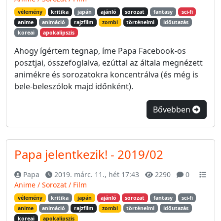
vélemény
kritika
japán
ajánló
sorozat
fantasy
sci-fi
anime
animáció
rajzfilm
zombi
történelmi
időutazás
koreai
apokalipszis
Ahogy ígértem tegnap, íme Papa Facebook-os
posztjai, összefoglalva, ezúttal az általa megnézett
animékre és sorozatokra koncentrálva (és még is
bele-beleszólok majd időnként).
Bővebben
Papa jelentkezik! - 2019/02
Papa
2019. márc. 11., hét 17:43
2290
0
Anime / Sorozat / Film
vélemény
kritika
japán
ajánló
sorozat
fantasy
sci-fi
anime
animáció
rajzfilm
zombi
történelmi
időutazás
koreai
apokalipszis