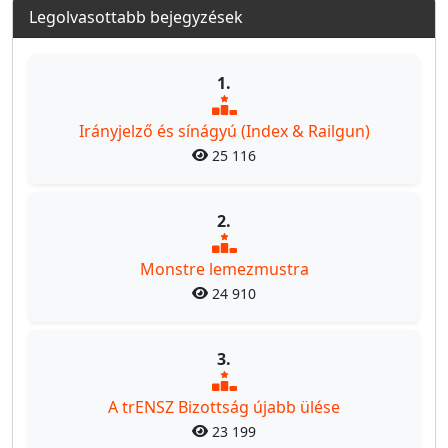
Legolvasottabb bejegyzések
1.
Irányjelző és sínágyú (Index & Railgun)
25 116
2.
Monstre lemezmustra
24 910
3.
A trENSZ Bizottság újabb ülése
23 199