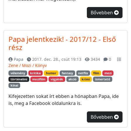
Bővebben
Papa jelentkezik! - 2017/12 - Első
rész
Papa
2017. dec. 28., csüt 19:13
3434
0
Zene / Mozi / Könyv
vélemény
kritika
humor
fantasy
netflix
film
mozi
történelmi
mozifilm
vígjáték
akció
krimi
ismertető
kínai
Kifejezetten sokat írt ebben a hónapban Papa, ide
is, meg a Facebook oldalunkra is.
Bővebben