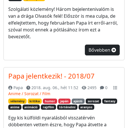
Szolgálati közlemény! Három bejelentenivalóm is
van a drága Olvasók felé! Először is mea culpa, de
elfelejtettem, hogy februárban Papa írt erről-arról,
szóval most ennek a pótlásához írom ezt a
bevezetőt.
Bővebben
Papa jelentkezik! - 2018/07
Papa
2018. aug. 06., hét 11:52
2495
0
Anime / Sorozat / Film
vélemény
kritika
humor
japán
ajánló
sorozat
fantasy
anime
animáció
rajzfilm
történelmi
aranyos
Egy kis külföldi nyaralásból visszatérvén
döbbenten vettem észre, hogy Papa átvette a