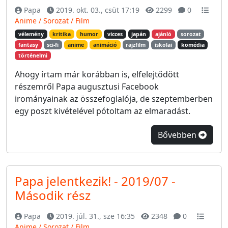
Papa
2019. okt. 03., csüt 17:19
2299
0
Anime / Sorozat / Film
vélemény
kritika
humor
vicces
japán
ajánló
sorozat
fantasy
sci-fi
anime
animáció
rajzfilm
iskolai
komédia
történelmi
Ahogy írtam már korábban is, elfelejtődött
részemről Papa augusztusi Facebook
irományainak az összefoglalója, de szeptemberben
egy poszt kivételével pótoltam az elmaradást.
Bővebben
Papa jelentkezik! - 2019/07 -
Második rész
Papa
2019. júl. 31., sze 16:35
2348
0
Anime / Sorozat / Film