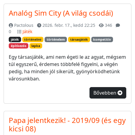
Analóg Sim City (A világ csodái)
Pactolous
2026. febr. 17., kedd 22:25
346
0
Játék
játék
történelmi
történelem
társasjáték
kompetitív
építkezős
lapka
Egy társasjáték, ami nem égeti le az agyat, mégsem
túl egyszerű, érdemes többfelé figyelni, a végén
pedig, ha minden jól sikerült, gyönyörködhetünk
városunkban.
Bővebben
Papa jelentkezik! - 2019/09 (és egy
kicsi 08)