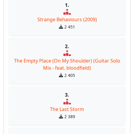
1.
Strange Behaviours (2009)
2 451
2.
The Empty Place (On My Shoulder) (Guitar Solo
Mix - feat. bloodfield)
2 405
3.
The Last Storm
2 389