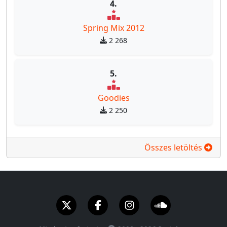
4.
Spring Mix 2012
2 268
5.
Goodies
2 250
Összes letöltés