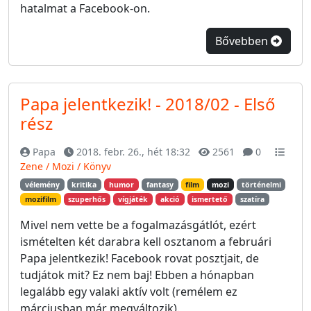
hatalmat a Facebook-on.
Bővebben
Papa jelentkezik! - 2018/02 - Első
rész
Papa
2018. febr. 26., hét 18:32
2561
0
Zene / Mozi / Könyv
vélemény
kritika
humor
fantasy
film
mozi
történelmi
mozifilm
szuperhős
vígjáték
akció
ismertető
szatíra
Mivel nem vette be a fogalmazásgátlót, ezért
ismételten két darabra kell osztanom a februári
Papa jelentkezik! Facebook rovat posztjait, de
tudjátok mit? Ez nem baj! Ebben a hónapban
legalább egy valaki aktív volt (remélem ez
márciusban már megváltozik).