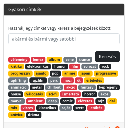
Gyakori címkék
Használj egy címkét vagy keress a bejegyzések között:
vélemény
lemez
album
zene
trance
kritika
elektronikus
humor
film
sorozat
rock
progresszív
ajánló
pop
anime
japán
progressive
uplifting
rajzfilm
perc
mozi
öt
értékelés
animáció
metál
chillout
akció
fantasy
képregény
house
válogatás
sci-fi
ismertető
horror
ákos
marvel
ambient
deep
comic
előzetes
rajz
dal
mix
vicces
klasszikus
saját
szett
letöltés
szóvicc
dráma