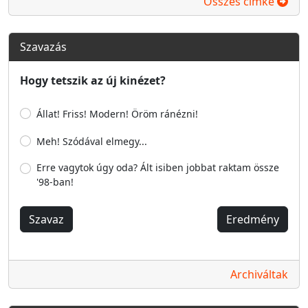
Összes címke
Szavazás
Hogy tetszik az új kinézet?
Állat! Friss! Modern! Öröm ránézni!
Meh! Szódával elmegy...
Erre vagytok úgy oda? Ált isiben jobbat raktam össze
'98-ban!
Szavaz
Eredmény
Archiváltak