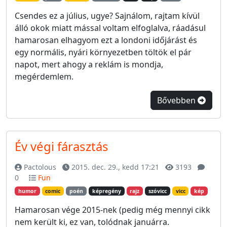
Csendes ez a július, ugye? Sajnálom, rajtam kívül
álló okok miatt mással voltam elfoglalva, ráadásul
hamarosan elhagyom ezt a londoni időjárást és
egy normális, nyári környezetben töltök el pár
napot, mert ahogy a reklám is mondja,
megérdemlem.
Bővebben
Év végi fárasztás
Pactolous
2015. dec. 29., kedd 17:21
3193
0
Fun
humor
comic
poén
képregény
rajz
szóvicc
vicc
kép
Hamarosan vége 2015-nek (pedig még mennyi cikk
nem került ki, ez van, tolódnak januárra.