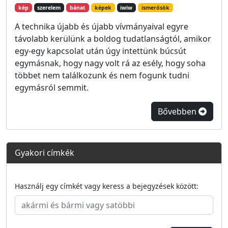
kép
szerelem
bánat
képek
iwiw
ismerősök
A technika újabb és újabb vívmányaival egyre
távolabb kerülünk a boldog tudatlanságtól, amikor
egy-egy kapcsolat után úgy intettünk búcsút
egymásnak, hogy nagy volt rá az esély, hogy soha
többet nem találkozunk és nem fogunk tudni
egymásról semmit.
Bővebben
Gyakori címkék
Használj egy címkét vagy keress a bejegyzések között: