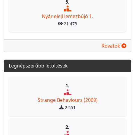
5.
Nyár eleji lemezbújó 1.
21 473
Rovatok
Legnépszerűbb letöltések
1.
Strange Behaviours (2009)
2 451
2.