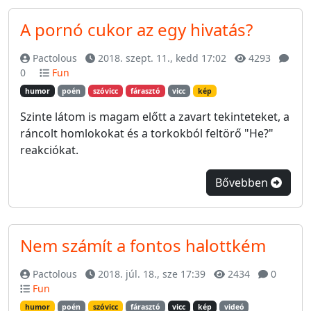
A pornó cukor az egy hivatás?
Pactolous
2018. szept. 11., kedd 17:02
4293
0
Fun
humor
poén
szóvicc
fárasztó
vicc
kép
Szinte látom is magam előtt a zavart tekinteteket, a
ráncolt homlokokat és a torkokból feltörő "He?"
reakciókat.
Bővebben
Nem számít a fontos halottkém
Pactolous
2018. júl. 18., sze 17:39
2434
0
Fun
humor
poén
szóvicc
fárasztó
vicc
kép
videó