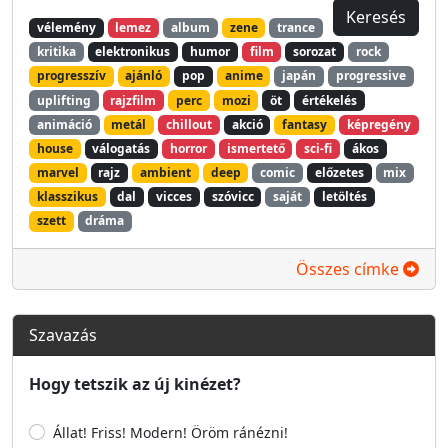
vélemény
lemez
album
zene
trance
kritika
elektronikus
humor
film
sorozat
rock
progresszív
ajánló
pop
anime
japán
progressive
uplifting
rajzfilm
perc
mozi
öt
értékelés
animáció
metál
chillout
akció
fantasy
képregény
house
válogatás
horror
ismertető
sci-fi
ákos
marvel
rajz
ambient
deep
comic
előzetes
mix
klasszikus
dal
vicces
szóvicc
saját
letöltés
szett
dráma
Összes címke
Szavazás
Hogy tetszik az új kinézet?
Állat! Friss! Modern! Öröm ránézni!