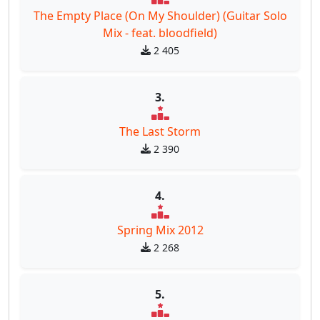
The Empty Place (On My Shoulder) (Guitar Solo
Mix - feat. bloodfield)
2 405
3.
The Last Storm
2 390
4.
Spring Mix 2012
2 268
5.