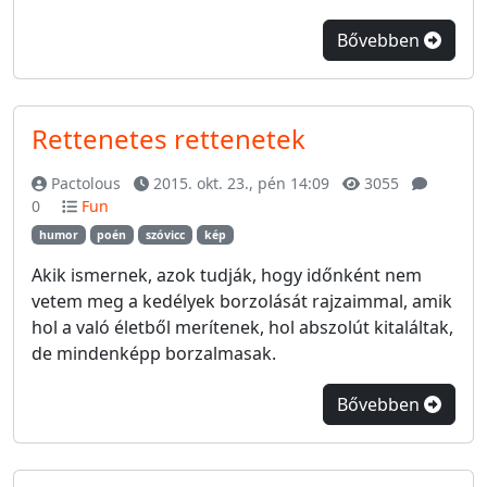
Bővebben
Rettenetes rettenetek
Pactolous
2015. okt. 23., pén 14:09
3055
0
Fun
humor
poén
szóvicc
kép
Akik ismernek, azok tudják, hogy időnként nem
vetem meg a kedélyek borzolását rajzaimmal, amik
hol a való életből merítenek, hol abszolút kitaláltak,
de mindenképp borzalmasak.
Bővebben