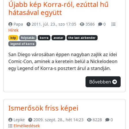
Újabb kép Korra-ról, ezúttal hű
hátasával együtt
Papa
2011. júl. 23., szo 17:05
3586
0
Hírek
kép
folytatás
korra
avatar
the last airbender
legend of korra
San Diego városában éppen nagyban zajlik az idei
Comic-Con, aminek a keretein belül a Nickelodeon
egy Legend of Korra-s posztert árul a standján.
Bővebben
Ismerősök friss képei
Lepke
2009. szept. 28., hét 14:23
6228
0
Elmélkedések