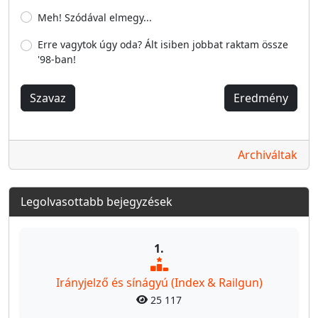
Meh! Szódával elmegy...
Erre vagytok úgy oda? Ált isiben jobbat raktam össze
'98-ban!
Szavaz
Eredmény
Archiváltak
Legolvasottabb bejegyzések
1.
Irányjelző és sínágyú (Index & Railgun)
25 117