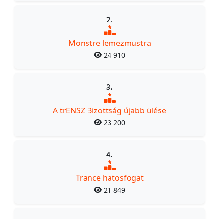
2.
Monstre lemezmustra
24 910
3.
A trENSZ Bizottság újabb ülése
23 200
4.
Trance hatosfogat
21 849