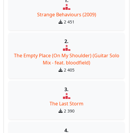
1.
Strange Behaviours (2009)
2 451
2.
The Empty Place (On My Shoulder) (Guitar Solo
Mix - feat. bloodfield)
2 405
3.
The Last Storm
2 390
4.