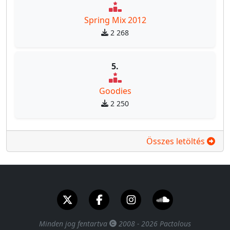
Spring Mix 2012
2 268
5.
Goodies
2 250
Összes letöltés
Minden jog fentartva
2008 - 2026 Pactolous