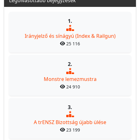
Legolvasottabb bejegyzések
1.
Irányjelző és sínágyú (Index & Railgun)
25 116
2.
Monstre lemezmustra
24 910
3.
A trENSZ Bizottság újabb ülése
23 199