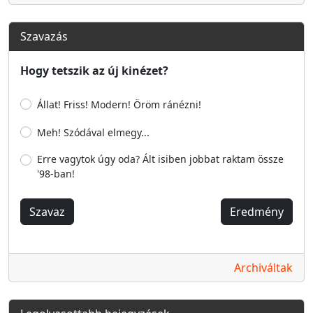
Szavazás
Hogy tetszik az új kinézet?
Állat! Friss! Modern! Öröm ránézni!
Meh! Szódával elmegy...
Erre vagytok úgy oda? Ált isiben jobbat raktam össze
'98-ban!
Szavaz
Eredmény
Archiváltak