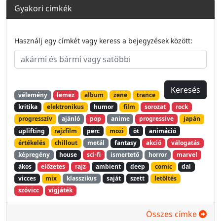
Gyakori címkék
Használj egy címkét vagy keress a bejegyzések között:
vélemény
lemez
album
zene
trance
kritika
elektronikus
humor
film
sorozat
rock
progresszív
ajánló
pop
anime
progressive
japán
uplifting
rajzfilm
perc
mozi
öt
animáció
értékelés
chillout
metál
fantasy
akció
válogatás
képregény
house
sci-fi
ismertető
horror
marvel
ákos
előzetes
rajz
ambient
deep
comic
dal
vicces
mix
klasszikus
saját
szett
letöltés
szóvicc
vígjáték
Összes címke