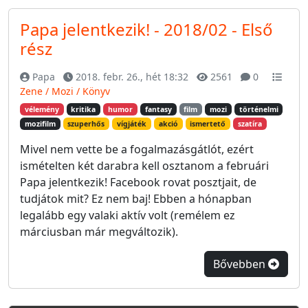
Papa jelentkezik! - 2018/02 - Első
rész
Papa
2018. febr. 26., hét 18:32
2561
0
Zene / Mozi / Könyv
vélemény
kritika
humor
fantasy
film
mozi
történelmi
mozifilm
szuperhős
vígjáték
akció
ismertető
szatíra
Mivel nem vette be a fogalmazásgátlót, ezért
ismételten két darabra kell osztanom a februári
Papa jelentkezik! Facebook rovat posztjait, de
tudjátok mit? Ez nem baj! Ebben a hónapban
legalább egy valaki aktív volt (remélem ez
márciusban már megváltozik).
Bővebben