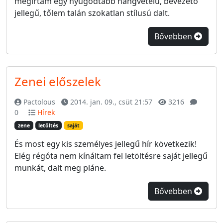
megírtam egy nyugodtabb hangvételű, bevezető
jellegű, tőlem talán szokatlan stílusú dalt.
Bővebben
Zenei előszelek
Pactolous
2014. jan. 09., csüt 21:57
3216
0
Hírek
zene
letöltés
saját
És most egy kis személyes jellegű hír következik!
Elég régóta nem kínáltam fel letöltésre saját jellegű
munkát, dalt meg pláne.
Bővebben