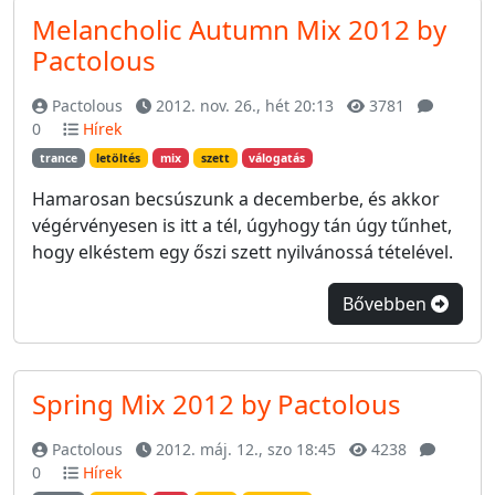
Melancholic Autumn Mix 2012 by
Pactolous
Pactolous
2012. nov. 26., hét 20:13
3781
0
Hírek
trance
letöltés
mix
szett
válogatás
Hamarosan becsúszunk a decemberbe, és akkor
végérvényesen is itt a tél, úgyhogy tán úgy tűnhet,
hogy elkéstem egy őszi szett nyilvánossá tételével.
Bővebben
Spring Mix 2012 by Pactolous
Pactolous
2012. máj. 12., szo 18:45
4238
0
Hírek