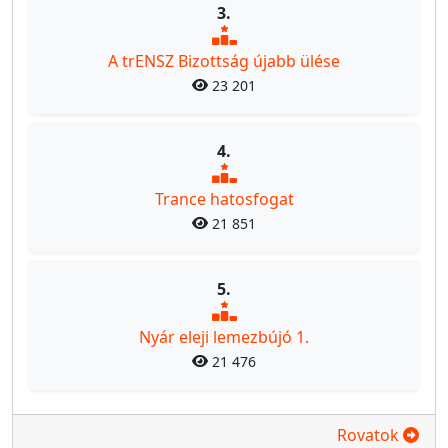
3.
A trENSZ Bizottság újabb ülése
23 201
4.
Trance hatosfogat
21 851
5.
Nyár eleji lemezbújó 1.
21 476
Rovatok