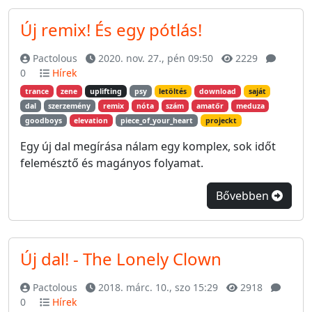
Új remix! És egy pótlás!
Pactolous
2020. nov. 27., pén 09:50
2229
0
Hírek
trance
zene
uplifting
psy
letöltés
download
saját
dal
szerzemény
remix
nóta
szám
amatőr
meduza
goodboys
elevation
piece_of_your_heart
projeckt
Egy új dal megírása nálam egy komplex, sok időt
felemésztő és magányos folyamat.
Bővebben
Új dal! - The Lonely Clown
Pactolous
2018. márc. 10., szo 15:29
2918
0
Hírek