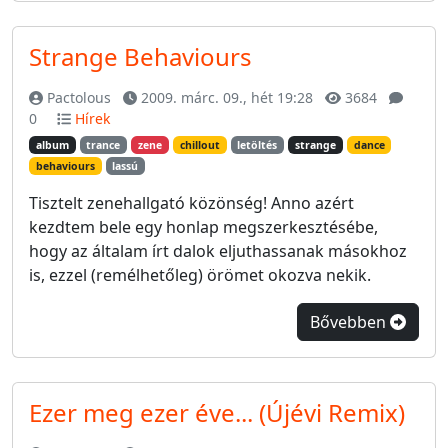
Strange Behaviours
Pactolous
2009. márc. 09., hét 19:28
3684
0
Hírek
album
trance
zene
chillout
letöltés
strange
dance
behaviours
lassú
Tisztelt zenehallgató közönség! Anno azért
kezdtem bele egy honlap megszerkesztésébe,
hogy az általam írt dalok eljuthassanak másokhoz
is, ezzel (remélhetőleg) örömet okozva nekik.
Bővebben
Ezer meg ezer éve... (Újévi Remix)