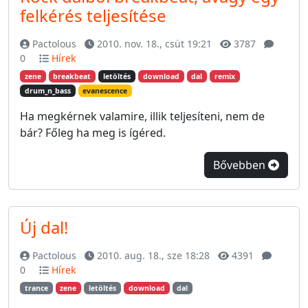
felkérés teljesítése
Pactolous
2010. nov. 18., csüt 19:21
3787
0
Hírek
zene
breakbeat
letöltés
download
dal
remix
drum_n_bass
evanescence
Ha megkérnek valamire, illik teljesíteni, nem de
bár? Főleg ha meg is ígéred.
Bővebben
Új dal!
Pactolous
2010. aug. 18., sze 18:28
4391
0
Hírek
trance
zene
letöltés
download
dal