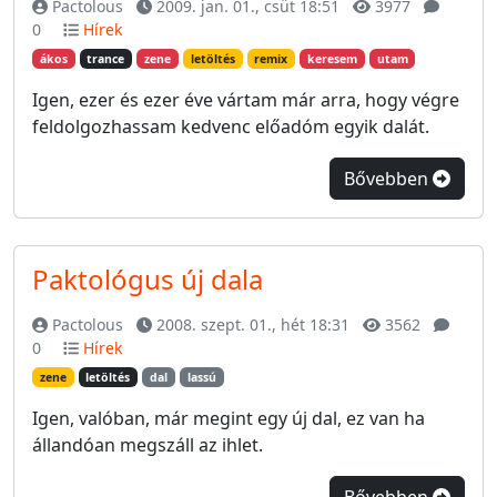
Pactolous
2009. jan. 01., csüt 18:51
3977
0
Hírek
ákos
trance
zene
letöltés
remix
keresem
utam
Igen, ezer és ezer éve vártam már arra, hogy végre
feldolgozhassam kedvenc előadóm egyik dalát.
Bővebben
Paktológus új dala
Pactolous
2008. szept. 01., hét 18:31
3562
0
Hírek
zene
letöltés
dal
lassú
Igen, valóban, már megint egy új dal, ez van ha
állandóan megszáll az ihlet.
Bővebben