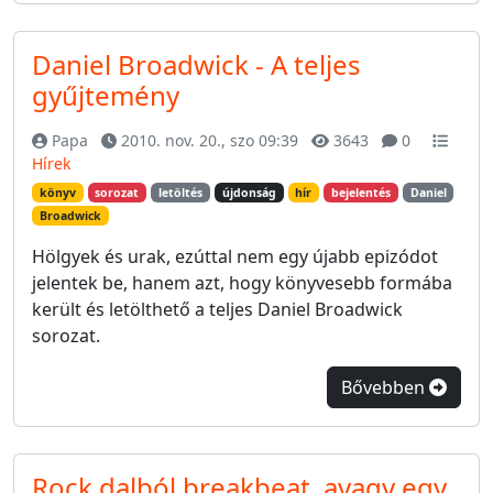
Daniel Broadwick - A teljes
gyűjtemény
Papa
2010. nov. 20., szo 09:39
3643
0
Hírek
könyv
sorozat
letöltés
újdonság
hír
bejelentés
Daniel
Broadwick
Hölgyek és urak, ezúttal nem egy újabb epizódot
jelentek be, hanem azt, hogy könyvesebb formába
került és letölthető a teljes Daniel Broadwick
sorozat.
Bővebben
Rock dalból breakbeat, avagy egy