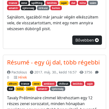
trance
zene
uplifting
letöltés
saját
dal
nóta
szám
amatőr
újdonság
cirkusz
bohóc
Sajnálom, igazából már január végén elkészültem
vele, de visszatartottam, mint egy nem annyira
vészesen dübörgő pisit.
Bővebben
Résumé - egy új dal, több régebbi
Pactolous
2017. máj. 30., kedd 16:57
3756
0
Hírek
album
trance
zene
ambient
chillout
letöltés
saját
dal
nóta
szám
amatőr
újdonság
Tavaly Préliminaire címmel létrehoztam egy 12
részes zenei sorozatot, minden hónapban