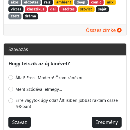
ákos
előzetes
rajz
ambient
deep
comic
mix
vicces
klasszikus
dal
letöltés
szóvicc
saját
szett
dráma
Összes címke
Szavazás
Hogy tetszik az új kinézet?
Állat! Friss! Modern! Öröm ránézni!
Meh! Szódával elmegy...
Erre vagytok úgy oda? Ált isiben jobbat raktam össze
'98-ban!
Szavaz
Eredmény