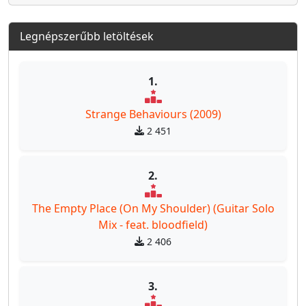
Legnépszerűbb letöltések
1.
Strange Behaviours (2009)
2 451
2.
The Empty Place (On My Shoulder) (Guitar Solo
Mix - feat. bloodfield)
2 406
3.