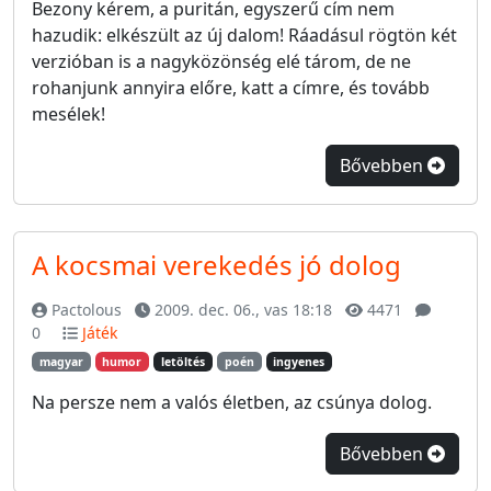
Bezony kérem, a puritán, egyszerű cím nem
hazudik: elkészült az új dalom! Ráadásul rögtön két
verzióban is a nagyközönség elé tárom, de ne
rohanjunk annyira előre, katt a címre, és tovább
mesélek!
Bővebben
A kocsmai verekedés jó dolog
Pactolous
2009. dec. 06., vas 18:18
4471
0
Játék
magyar
humor
letöltés
poén
ingyenes
Na persze nem a valós életben, az csúnya dolog.
Bővebben