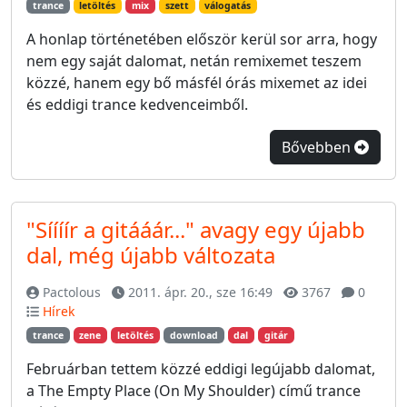
trance
letöltés
mix
szett
válogatás
A honlap történetében először kerül sor arra, hogy
nem egy saját dalomat, netán remixemet teszem
közzé, hanem egy bő másfél órás mixemet az idei
és eddigi trance kedvenceimből.
Bővebben
"Síííír a gitááár..." avagy egy újabb
dal, még újabb változata
Pactolous
2011. ápr. 20., sze 16:49
3767
0
Hírek
trance
zene
letöltés
download
dal
gitár
Februárban tettem közzé eddigi legújabb dalomat,
a The Empty Place (On My Shoulder) című trance