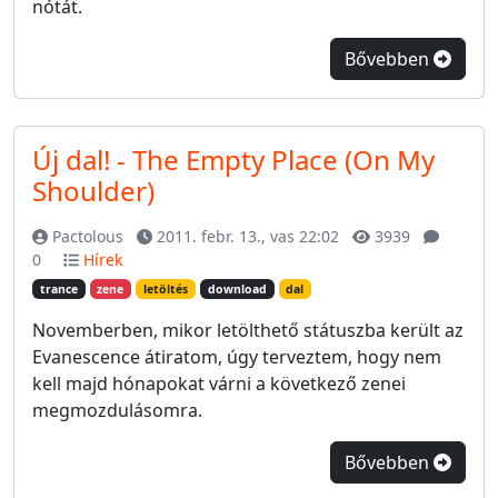
nótát.
Bővebben
Új dal! - The Empty Place (On My
Shoulder)
Pactolous
2011. febr. 13., vas 22:02
3939
0
Hírek
trance
zene
letöltés
download
dal
Novemberben, mikor letölthető státuszba került az
Evanescence átiratom, úgy terveztem, hogy nem
kell majd hónapokat várni a következő zenei
megmozdulásomra.
Bővebben