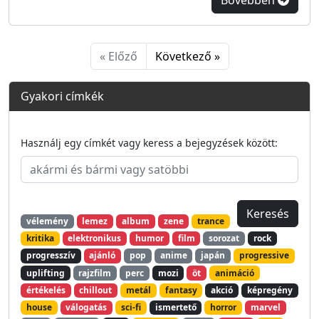
« Előző
Következő »
Gyakori címkék
Használj egy címkét vagy keress a bejegyzések között:
vélemény
lemez
album
zene
trance
kritika
elektronikus
humor
film
sorozat
rock
progresszív
ajánló
pop
anime
japán
progressive
uplifting
rajzfilm
perc
mozi
öt
animáció
értékelés
chillout
metál
fantasy
akció
képregény
house
válogatás
sci-fi
ismertető
horror
marvel