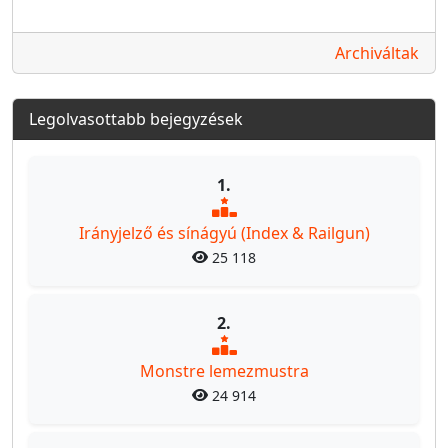
Archiváltak
Legolvasottabb bejegyzések
1.
Irányjelző és sínágyú (Index & Railgun)
25 118
2.
Monstre lemezmustra
24 914