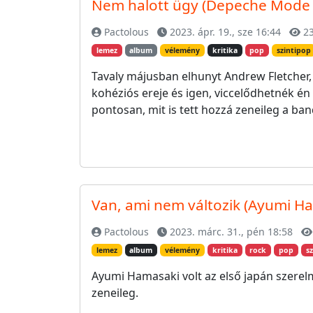
Nem halott ügy (Depeche Mode
Pactolous
2023. ápr. 19., sze 16:44
23
lemez
album
vélemény
kritika
pop
szintipop
Tavaly májusban elhunyt Andrew Fletcher,
kohéziós ereje és igen, viccelődhetnék én 
pontosan, mit is tett hozzá zeneileg a ban
Van, ami nem változik (Ayumi H
Pactolous
2023. márc. 31., pén 18:58
lemez
album
vélemény
kritika
rock
pop
s
Ayumi Hamasaki volt az első japán szerel
zeneileg.