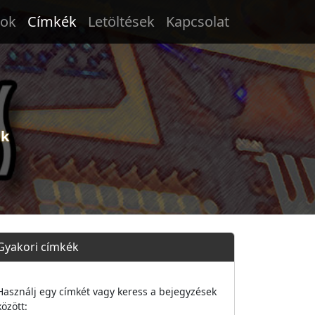
tok
Címkék
Letöltések
Kapcsolat
ek
Gyakori címkék
Használj egy címkét vagy keress a bejegyzések
között: