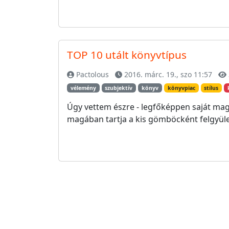
TOP 10 utált könyvtípus
Pactolous
2016. márc. 19., szo 11:57
vélemény
szubjektív
könyv
könyvpiac
stílus
Úgy vettem észre - legfőképpen saját ma
magában tartja a kis gömböcként felgyül