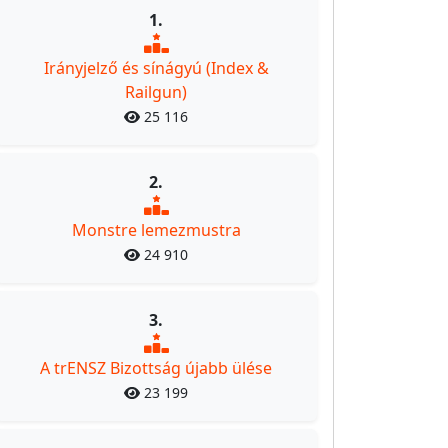
1.
Irányjelző és sínágyú (Index &
Railgun)
25 116
2.
Monstre lemezmustra
24 910
3.
A trENSZ Bizottság újabb ülése
23 199