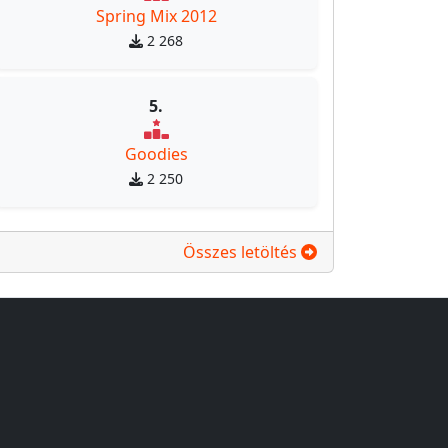
Spring Mix 2012
2 268
5.
Goodies
2 250
Összes letöltés