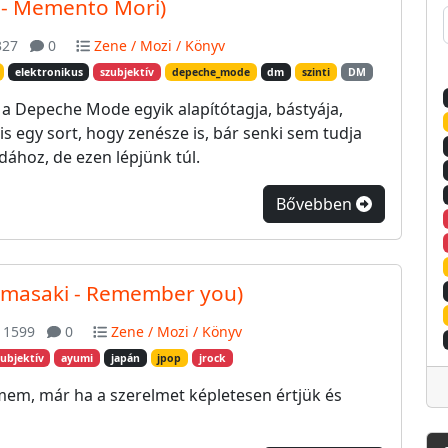
 - Memento Mori)
27
0
Zene / Mozi / Könyv
elektronikus
szubjektív
depeche_mode
dm
szinti
DM
 a Depeche Mode egyik alapítótagja, bástyája,
is egy sort, hogy zenésze is, bár senki sem tudja
dához, de ezen lépjünk túl.
Bővebben
amasaki - Remember you)
1599
0
Zene / Mozi / Könyv
zubjektív
ayumi
japán
jpop
jrock
mem, már ha a szerelmet képletesen értjük és