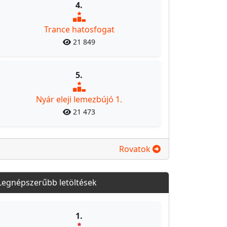
4.
Trance hatosfogat
21 849
5.
Nyár eleji lemezbújó 1.
21 473
Rovatok
Legnépszerűbb letöltések
1.