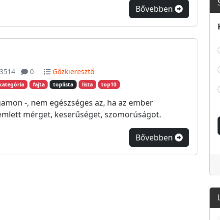
Bővebben
3514
0
Gőzkieresztő
kategória
fajta
toplista
lista
top10
gamon -, nem egészséges az, ha az ember
emlett mérget, keserűséget, szomorúságot.
Bővebben