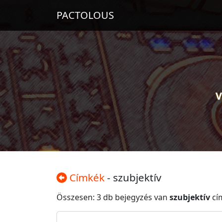
PACTOLOUS
V
Címkék
- szubjektív
Összesen: 3 db bejegyzés van
szubjektív
cí