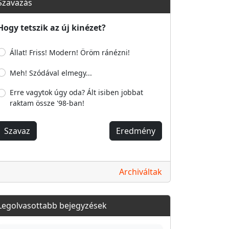
Szavazás
Hogy tetszik az új kinézet?
Állat! Friss! Modern! Öröm ránézni!
Meh! Szódával elmegy...
Erre vagytok úgy oda? Ált isiben jobbat
raktam össze '98-ban!
Szavaz
Eredmény
Archiváltak
Legolvasottabb bejegyzések