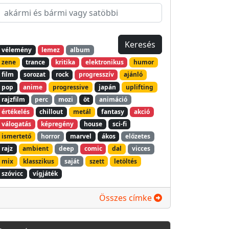
vélemény
lemez
album
zene
trance
kritika
elektronikus
humor
film
sorozat
rock
progresszív
ajánló
pop
anime
progressive
japán
uplifting
rajzfilm
perc
mozi
öt
animáció
értékelés
chillout
metál
fantasy
akció
válogatás
képregény
house
sci-fi
ismertető
horror
marvel
ákos
előzetes
rajz
ambient
deep
comic
dal
vicces
mix
klasszikus
saját
szett
letöltés
szóvicc
vígjáték
Összes címke