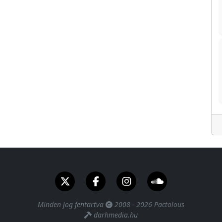
Minden jog fentartva
2008 - 2026 Pactolous
darhmedia.hu