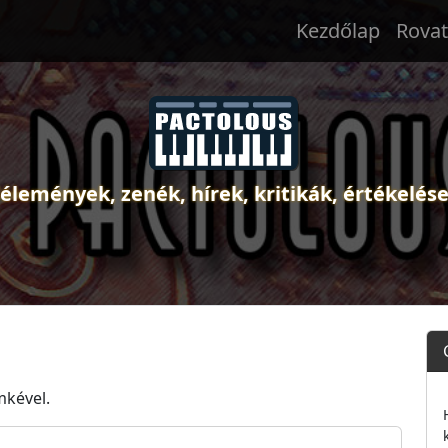
Kezdőlap
Rova
élemények, zenék, hírek, kritikák, értékelés
mkével.