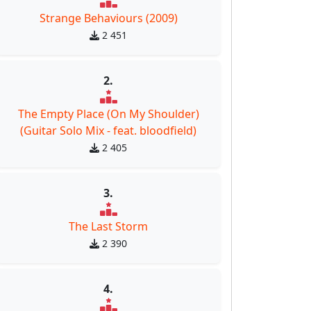
Strange Behaviours (2009)
2 451
2.
The Empty Place (On My Shoulder)
(Guitar Solo Mix - feat. bloodfield)
2 405
3.
The Last Storm
2 390
4.