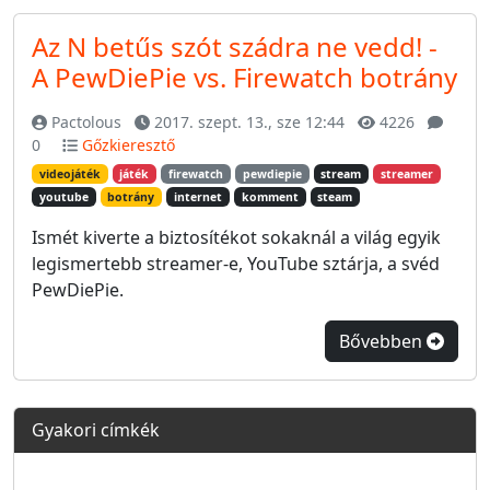
Az N betűs szót szádra ne vedd! -
A PewDiePie vs. Firewatch botrány
Pactolous
2017. szept. 13., sze 12:44
4226
0
Gőzkieresztő
videojáték
játék
firewatch
pewdiepie
stream
streamer
youtube
botrány
internet
komment
steam
Ismét kiverte a biztosítékot sokaknál a világ egyik
legismertebb streamer-e, YouTube sztárja, a svéd
PewDiePie.
Bővebben
Gyakori címkék