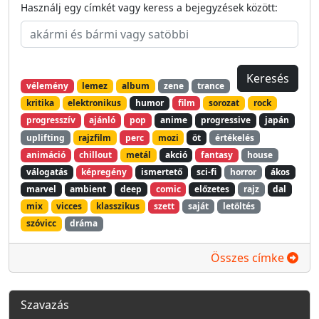
Használj egy címkét vagy keress a bejegyzések között:
vélemény
lemez
album
zene
trance
kritika
elektronikus
humor
film
sorozat
rock
progresszív
ajánló
pop
anime
progressive
japán
uplifting
rajzfilm
perc
mozi
öt
értékelés
animáció
chillout
metál
akció
fantasy
house
válogatás
képregény
ismertető
sci-fi
horror
ákos
marvel
ambient
deep
comic
előzetes
rajz
dal
mix
vicces
klasszikus
szett
saját
letöltés
szóvicc
dráma
Összes címke
Szavazás