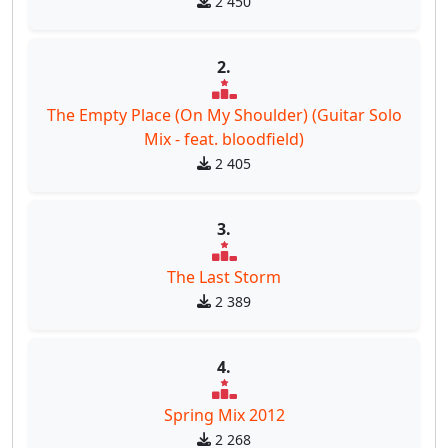
2 450
2.
The Empty Place (On My Shoulder) (Guitar Solo
Mix - feat. bloodfield)
2 405
3.
The Last Storm
2 389
4.
Spring Mix 2012
2 268