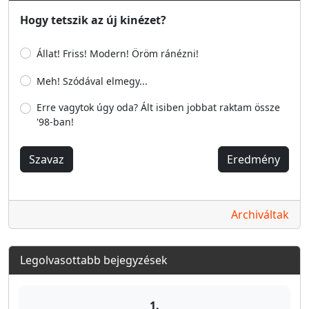
Hogy tetszik az új kinézet?
Állat! Friss! Modern! Öröm ránézni!
Meh! Szódával elmegy...
Erre vagytok úgy oda? Ált isiben jobbat raktam össze
'98-ban!
Szavaz
Eredmény
Archiváltak
Legolvasottabb bejegyzések
1.