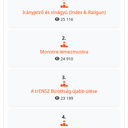
Irányjelző és sínágyú (Index & Railgun)
25 116
2.
Monstre lemezmustra
24 910
3.
A trENSZ Bizottság újabb ülése
23 199
4.