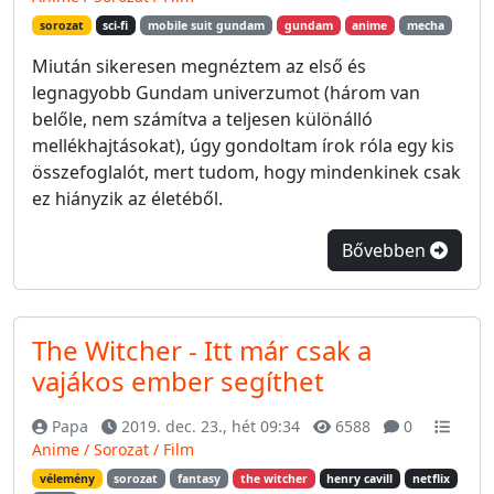
sorozat
sci-fi
mobile suit gundam
gundam
anime
mecha
Miután sikeresen megnéztem az első és
legnagyobb Gundam univerzumot (három van
belőle, nem számítva a teljesen különálló
mellékhajtásokat), úgy gondoltam írok róla egy kis
összefoglalót, mert tudom, hogy mindenkinek csak
ez hiányzik az életéből.
Bővebben
The Witcher - Itt már csak a
vajákos ember segíthet
Papa
2019. dec. 23., hét 09:34
6588
0
Anime / Sorozat / Film
vélemény
sorozat
fantasy
the witcher
henry cavill
netflix