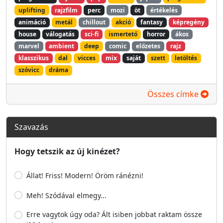
uplifting
rajzfilm
perc
mozi
öt
értékelés
animáció
metál
chillout
akció
fantasy
képregény
house
válogatás
sci-fi
ismertető
horror
ákos
marvel
ambient
deep
comic
előzetes
rajz
klasszikus
dal
vicces
mix
saját
szett
letöltés
szóvicc
dráma
Összes címke
Szavazás
Hogy tetszik az új kinézet?
Állat! Friss! Modern! Öröm ránézni!
Meh! Szódával elmegy...
Erre vagytok úgy oda? Ált isiben jobbat raktam össze