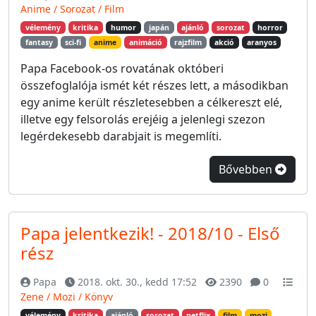
Anime / Sorozat / Film
vélemény
kritika
humor
japán
ajánló
sorozat
horror
fantasy
sci-fi
anime
animáció
rajzfilm
akció
aranyos
Papa Facebook-os rovatának októberi
összefoglalója ismét két részes lett, a másodikban
egy anime került részletesebben a célkereszt elé,
illetve egy felsorolás erejéig a jelenlegi szezon
legérdekesebb darabjait is megemlíti.
Bővebben
Papa jelentkezik! - 2018/10 - Első
rész
Papa
2018. okt. 30., kedd 17:52
2390
0
Zene / Mozi / Könyv
vélemény
kritika
ajánló
sorozat
netflix
film
mozi