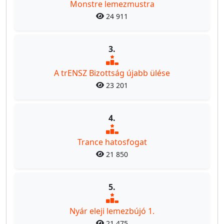
Monstre lemezmustra
24 911
3.
A trENSZ Bizottság újabb ülése
23 201
4.
Trance hatosfogat
21 850
5.
Nyár eleji lemezbújó 1.
21 475