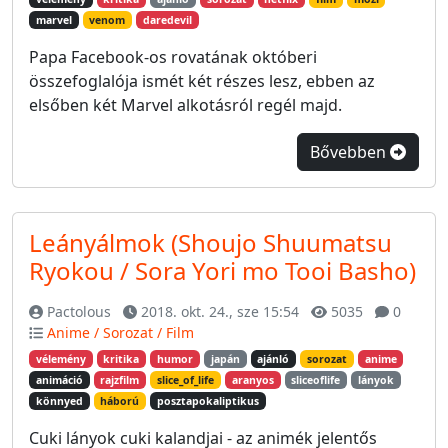
marvel
venom
daredevil
Papa Facebook-os rovatának októberi
összefoglalója ismét két részes lesz, ebben az
elsőben két Marvel alkotásról regél majd.
Bővebben
Leányálmok (Shoujo Shuumatsu
Ryokou / Sora Yori mo Tooi Basho)
Pactolous
2018. okt. 24., sze 15:54
5035
0
Anime / Sorozat / Film
vélemény
kritika
humor
japán
ajánló
sorozat
anime
animáció
rajzfilm
slice_of_life
aranyos
sliceoflife
lányok
könnyed
háború
posztapokaliptikus
Cuki lányok cuki kalandjai - az animék jelentős