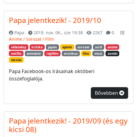
Papa jelentkezik! - 2019/10
Papa
2019. nov. 06., sze 19:38
2267
0
Anime / Sorozat / Film
vélemény
kritika
japán
ajánló
sorozat
sci-fi
anime
netflix
animáció
rajzfilm
erotikus
film
mozi
zombi
iskolai
Papa Facebook-os írásainak októberi
összefoglalója.
Bővebben
Papa jelentkezik! - 2019/09 (és egy
kicsi 08)