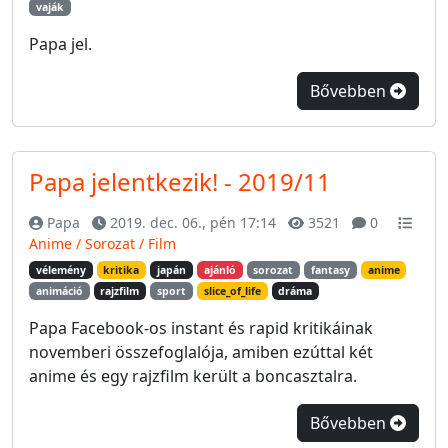
vaják
Papa jel.
Bővebben
Papa jelentkezik! - 2019/11
Papa
2019. dec. 06., pén 17:14
3521
0
Anime / Sorozat / Film
vélemény
kritika
japán
ajánló
sorozat
fantasy
anime
animáció
rajzfilm
sport
slice_of_life
dráma
Papa Facebook-os instant és rapid kritikáinak
novemberi összefoglalója, amiben ezúttal két
anime és egy rajzfilm került a boncasztalra.
Bővebben