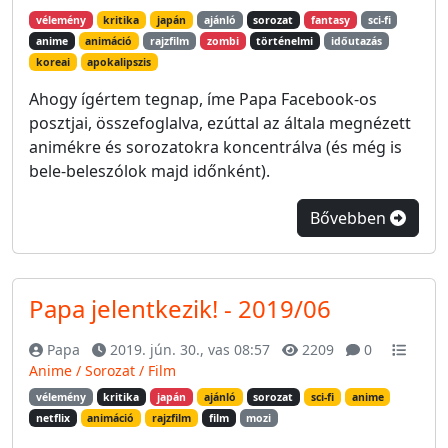
vélemény
kritika
japán
ajánló
sorozat
fantasy
sci-fi
anime
animáció
rajzfilm
zombi
történelmi
időutazás
koreai
apokalipszis
Ahogy ígértem tegnap, íme Papa Facebook-os
posztjai, összefoglalva, ezúttal az általa megnézett
animékre és sorozatokra koncentrálva (és még is
bele-beleszólok majd időnként).
Bővebben
Papa jelentkezik! - 2019/06
Papa
2019. jún. 30., vas 08:57
2209
0
Anime / Sorozat / Film
vélemény
kritika
japán
ajánló
sorozat
sci-fi
anime
netflix
animáció
rajzfilm
film
mozi