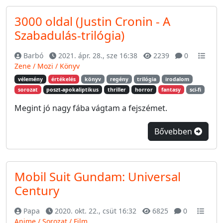
3000 oldal (Justin Cronin - A
Szabadulás-trilógia)
Barbó
2021. ápr. 28., sze 16:38
2239
0
Zene / Mozi / Könyv
vélemény
értékelés
könyv
regény
trilógia
irodalom
sorozat
poszt-apokaliptikus
thriller
horror
fantasy
sci-fi
Megint jó nagy fába vágtam a fejszémet.
Bővebben
Mobil Suit Gundam: Universal
Century
Papa
2020. okt. 22., csüt 16:32
6825
0
Anime / Sorozat / Film