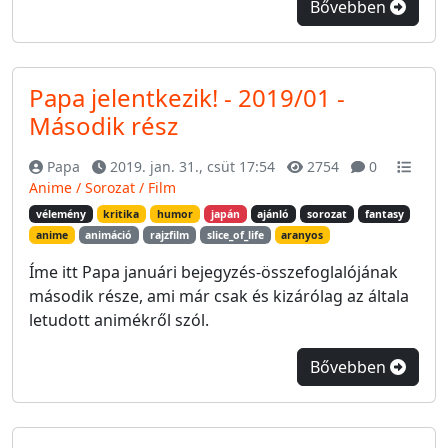
Bővebben
Papa jelentkezik! - 2019/01 -
Második rész
Papa
2019. jan. 31., csüt 17:54
2754
0
Anime / Sorozat / Film
vélemény
kritika
humor
japán
ajánló
sorozat
fantasy
anime
animáció
rajzfilm
slice_of_life
aranyos
Íme itt Papa januári bejegyzés-összefoglalójának
második része, ami már csak és kizárólag az általa
letudott animékről szól.
Bővebben