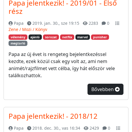
Papa jelentkezik! - 2019/01 - Első
rész
Papa
2019. jan. 30., sze 19:15
2283
0
Zene / Mozi / Könyv
vélemény
ajánló
sorozat
netflix
marvel
punisher
megtorló
Papa az új évet is rengeteg bejelentkezéssel
kezdte, ezek közül csak egy volt az, ami nem
animét/rajzfilmet vett célba, így hát először vele
találkozhattok.
Bővebben
Papa jelentkezik! - 2018/12
Papa
2018. dec. 30., vas 16:34
2429
0