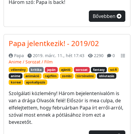
Három szó: Papa is back!
Bővebben
Papa jelentkezik! - 2019/02
Papa
2019. márc. 11., hét 17:43
2290
0
Anime / Sorozat / Film
vélemény
kritika
japán
ajánló
sorozat
fantasy
sci-fi
anime
animáció
rajzfilm
zombi
történelmi
időutazás
koreai
apokalipszis
Szolgálati közlemény! Három bejelentenivalóm is
van a drága Olvasók felé! Először is mea culpa, de
elfelejtettem, hogy februárban Papa írt erről-arról,
szóval most ennek a pótlásához írom ezt a
bevezetőt.