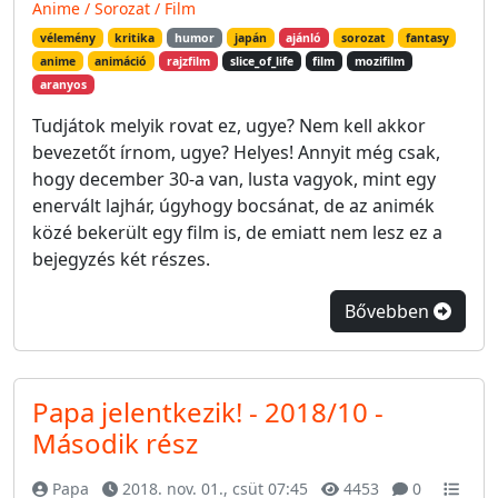
Anime / Sorozat / Film
vélemény
kritika
humor
japán
ajánló
sorozat
fantasy
anime
animáció
rajzfilm
slice_of_life
film
mozifilm
aranyos
Tudjátok melyik rovat ez, ugye? Nem kell akkor
bevezetőt írnom, ugye? Helyes! Annyit még csak,
hogy december 30-a van, lusta vagyok, mint egy
enervált lajhár, úgyhogy bocsánat, de az animék
közé bekerült egy film is, de emiatt nem lesz ez a
bejegyzés két részes.
Bővebben
Papa jelentkezik! - 2018/10 -
Második rész
Papa
2018. nov. 01., csüt 07:45
4453
0