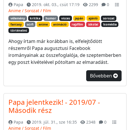
Papa
2019. okt. 03., csüt 17:19
2299
0
Anime / Sorozat / Film
vélemény
kritika
humor
vicces
japán
ajánló
sorozat
fantasy
sci-fi
anime
animáció
rajzfilm
iskolai
komédia
történelmi
Ahogy írtam már korábban is, elfelejtődött
részemről Papa augusztusi Facebook
irományainak az összefoglalója, de szeptemberben
egy poszt kivételével pótoltam az elmaradást.
Bővebben
Papa jelentkezik! - 2019/07 -
Második rész
Papa
2019. júl. 31., sze 16:35
2348
0
Anime / Sorozat / Film