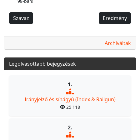
'98-ban!
Szavaz
Eredmény
Archiváltak
Legolvasottabb bejegyzések
1.
Irányjelző és sínágyú (Index & Railgun)
25 118
2.