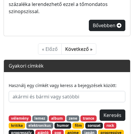
százaléka lerendezhető ezzel a tőmondatos
szinopszissal.
Bővebben
« Előző
Következő »
Gyakori címkék
Használj egy címkét vagy keress a bejegyzések között:
vélemény
lemez
album
zene
trance
kritika
elektronikus
humor
film
sorozat
rock
progresszív
ajánló
pop
anime
japán
progressive