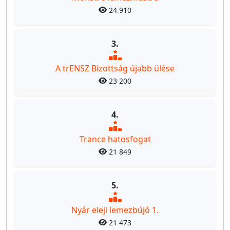
24 910
3.
A trENSZ Bizottság újabb ülése
23 200
4.
Trance hatosfogat
21 849
5.
Nyár eleji lemezbújó 1.
21 473