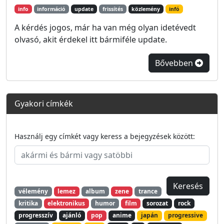
info
információ
update
frissítés
közlemény
infó
A kérdés jogos, már ha van még olyan idetévedt
olvasó, akit érdekel itt bármiféle update.
Bővebben
Gyakori címkék
Használj egy címkét vagy keress a bejegyzések között:
vélemény
lemez
album
zene
trance
kritika
elektronikus
humor
film
sorozat
rock
progresszív
ajánló
pop
anime
japán
progressive