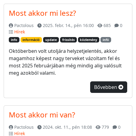
Most akkor mi lesz?
Pactolous
2025. febr. 14., pén 16:00
685
0
Hírek
info
információ
update
frissítés
közlemény
infó
Októberben volt utoljára helyzetjelentés, akkor
magamhoz képest nagy terveket vázoltam fel és
most 2025 februárjában még mindig alig valósult
meg azokból valami.
Bővebben
Most akkor mi van?
Pactolous
2024. okt. 11., pén 18:08
779
0
Hírek