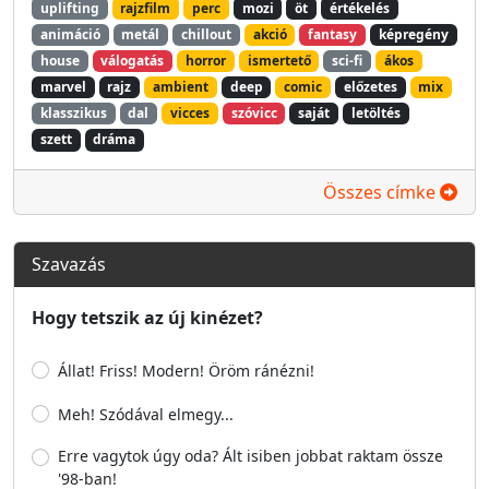
uplifting
rajzfilm
perc
mozi
öt
értékelés
animáció
metál
chillout
akció
fantasy
képregény
house
válogatás
horror
ismertető
sci-fi
ákos
marvel
rajz
ambient
deep
comic
előzetes
mix
klasszikus
dal
vicces
szóvicc
saját
letöltés
szett
dráma
Összes címke
Szavazás
Hogy tetszik az új kinézet?
Állat! Friss! Modern! Öröm ránézni!
Meh! Szódával elmegy...
Erre vagytok úgy oda? Ált isiben jobbat raktam össze
'98-ban!