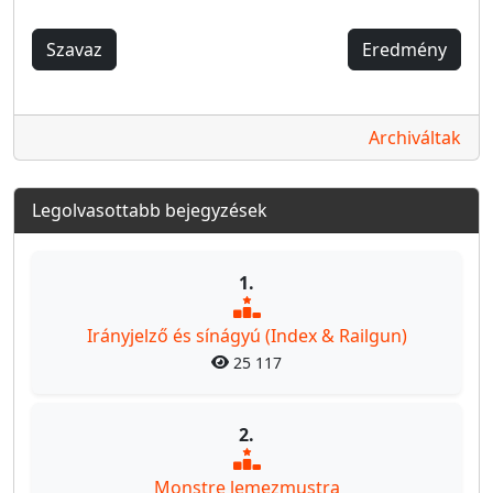
Szavaz
Eredmény
Archiváltak
Legolvasottabb bejegyzések
1.
Irányjelző és sínágyú (Index & Railgun)
25 117
2.
Monstre lemezmustra