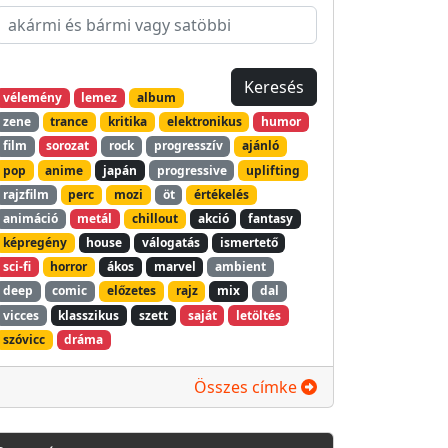
vélemény
lemez
album
zene
trance
kritika
elektronikus
humor
film
sorozat
rock
progresszív
ajánló
pop
anime
japán
progressive
uplifting
rajzfilm
perc
mozi
öt
értékelés
animáció
metál
chillout
akció
fantasy
képregény
house
válogatás
ismertető
sci-fi
horror
ákos
marvel
ambient
deep
comic
előzetes
rajz
mix
dal
vicces
klasszikus
szett
saját
letöltés
szóvicc
dráma
Összes címke