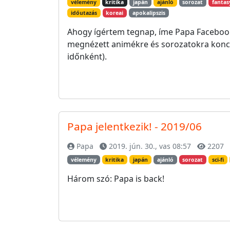
vélemény
kritika
japán
ajánló
sorozat
fantas
időutazás
koreai
apokalipszis
Ahogy ígértem tegnap, íme Papa Facebook-o
megnézett animékre és sorozatokra konce
időnként).
Papa jelentkezik! - 2019/06
Papa
2019. jún. 30., vas 08:57
2207
vélemény
kritika
japán
ajánló
sorozat
sci-fi
Három szó: Papa is back!