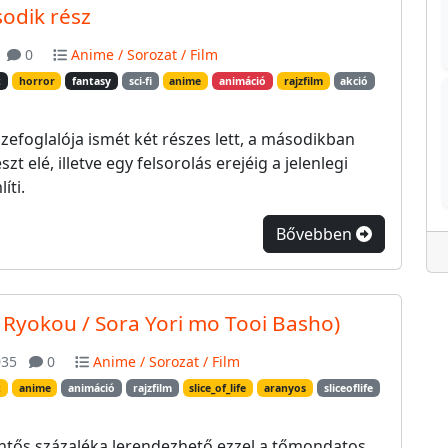
sodik rész
0
Anime / Sorozat / Film
t
horror
fantasy
sci-fi
anime
animáció
rajzfilm
akció
efoglalója ismét két részes lett, a másodikban
t elé, illetve egy felsorolás erejéig a jelenlegi
íti.
Bővebben
Ryokou / Sora Yori mo Tooi Basho)
35
0
Anime / Sorozat / Film
t
anime
animáció
rajzfilm
slice_of_life
aranyos
sliceoflife
lentős százaléka lerendezhető ezzel a tőmondatos