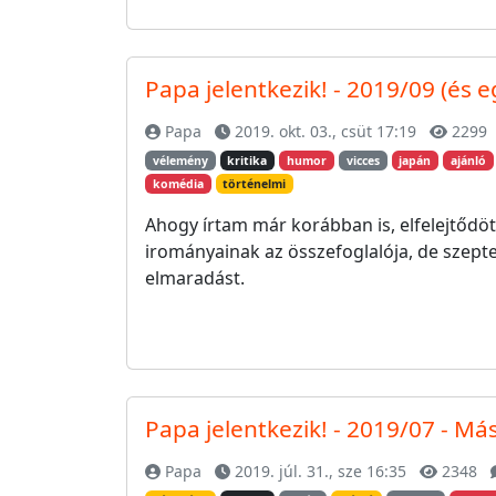
Papa jelentkezik! - 2019/09 (és eg
Papa
2019. okt. 03., csüt 17:19
2299
vélemény
kritika
humor
vicces
japán
ajánló
komédia
történelmi
Ahogy írtam már korábban is, elfelejtődö
irományainak az összefoglalója, de szept
elmaradást.
Papa jelentkezik! - 2019/07 - Má
Papa
2019. júl. 31., sze 16:35
2348