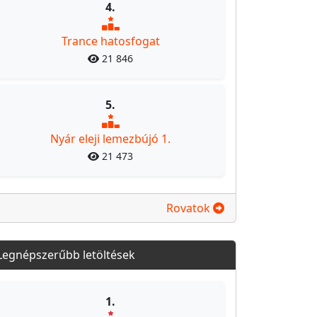
4.
Trance hatosfogat
21 846
5.
Nyár eleji lemezbújó 1.
21 473
Rovatok
Legnépszerűbb letöltések
1.