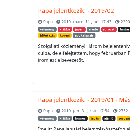
Papa jelentkezik! - 2019/02
Papa
2019. márc. 11., hét 17:43
2290
vélemény
kritika
japán
ajánló
sorozat
fantas
időutazás
koreai
apokalipszis
Szolgálati közlemény! Három bejelenteniva
culpa, de elfelejtettem, hogy februárban P
írom ezt a bevezetőt.
Papa jelentkezik! - 2019/01 - Má
Papa
2019. jan. 31., csüt 17:54
2752
vélemény
kritika
humor
japán
ajánló
soroza
Íme itt Papa januári bejegyzés-összefogla