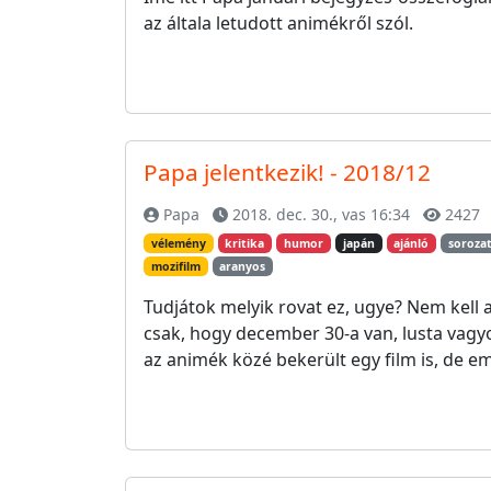
az általa letudott animékről szól.
Papa jelentkezik! - 2018/12
Papa
2018. dec. 30., vas 16:34
2427
vélemény
kritika
humor
japán
ajánló
soroza
mozifilm
aranyos
Tudjátok melyik rovat ez, ugye? Nem kell
csak, hogy december 30-a van, lusta vagyo
az animék közé bekerült egy film is, de em