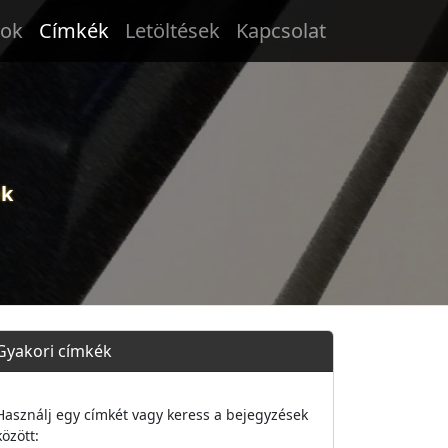
tok
Címkék
Letöltések
Kapcsolat
ek
Gyakori címkék
Használj egy címkét vagy keress a bejegyzések
között: