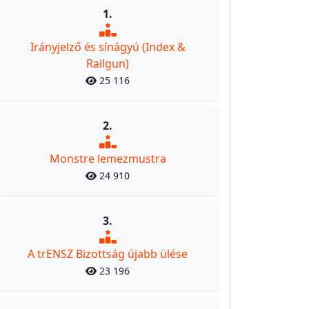
1.
Irányjelző és sínágyú (Index &
Railgun)
25 116
2.
Monstre lemezmustra
24 910
3.
A trENSZ Bizottság újabb ülése
23 196