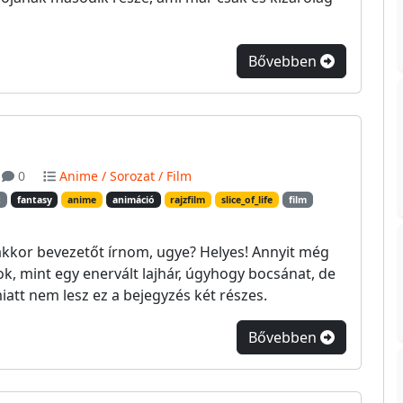
Bővebben
0
Anime / Sorozat / Film
t
fantasy
anime
animáció
rajzfilm
slice_of_life
film
 akkor bevezetőt írnom, ugye? Helyes! Annyit még
k, mint egy enervált lajhár, úgyhogy bocsánat, de
iatt nem lesz ez a bejegyzés két részes.
Bővebben