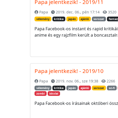
Papa jelentkezik! - 2019/11
Papa
2019. dec. 06., pén 17:14
3520
vélemény
kritika
japán
ajánló
sorozat
fantas
Papa Facebook-os instant és rapid kritiká
anime és egy rajzfilm került a boncasztalr
Papa jelentkezik! - 2019/10
Papa
2019. nov. 06., sze 19:38
2266
vélemény
kritika
japán
ajánló
sorozat
sci-fi
zombi
iskolai
Papa Facebook-os írásainak októberi össz