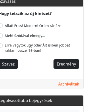
Szavazás
Hogy tetszik az új kinézet?
Állat! Friss! Modern! Öröm ránézni!
Meh! Szódával elmegy...
Erre vagytok úgy oda? Ált isiben jobbat
raktam össze '98-ban!
Szavaz
Eredmény
Archiváltak
Legolvasottabb bejegyzések