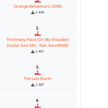
Strange Behaviours (2009)
2 449
2.
The Empty Place (On My Shoulder)
(Guitar Solo Mix - feat. bloodfield)
2 401
3.
The Last Storm
2 387
4.