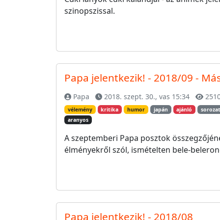
szinopszissal.
Papa jelentkezik! - 2018/09 - Má
Papa
2018. szept. 30., vas 15:34
251
vélemény
kritika
humor
japán
ajánló
soroza
aranyos
A szeptemberi Papa posztok összegzőjén
élményekről szól, ismételten bele-beleron
Papa jelentkezik! - 2018/08