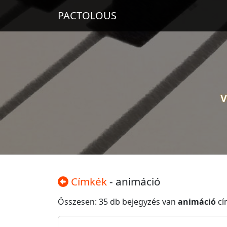
PACTOLOUS
V
Címkék
- animáció
Összesen: 35 db bejegyzés van
animáció
cí