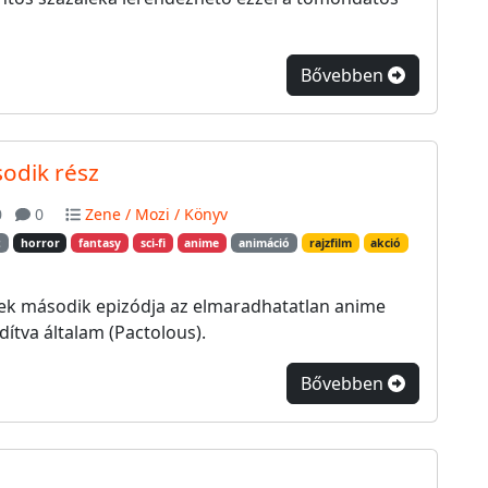
Bővebben
sodik rész
0
0
Zene / Mozi / Könyv
t
horror
fantasy
sci-fi
anime
animáció
rajzfilm
akció
ek második epizódja az elmaradhatatlan anime
dítva általam (Pactolous).
Bővebben