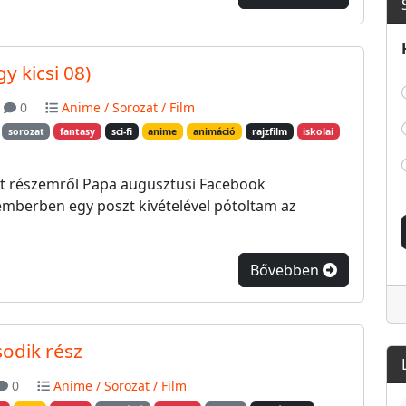
y kicsi 08)
0
Anime / Sorozat / Film
sorozat
fantasy
sci-fi
anime
animáció
rajzfilm
iskolai
tt részemről Papa augusztusi Facebook
emberben egy poszt kivételével pótoltam az
Bővebben
sodik rész
0
Anime / Sorozat / Film