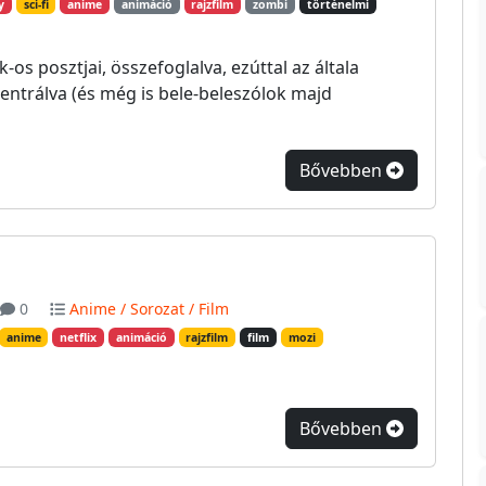
y
sci-fi
anime
animáció
rajzfilm
zombi
történelmi
s posztjai, összefoglalva, ezúttal az általa
ntrálva (és még is bele-beleszólok majd
Bővebben
0
Anime / Sorozat / Film
anime
netflix
animáció
rajzfilm
film
mozi
Bővebben