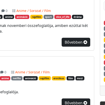
0
Anime / Sorozat / Film
y
anime
animáció
rajzfilm
sport
slice_of_life
dráma
inak novemberi összefoglalója, amiben ezúttal két
a.
Bővebben
0
Anime / Sorozat / Film
anime
netflix
animáció
rajzfilm
erotikus
film
mozi
efoglalója.
Bővebben