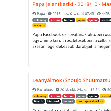
Papa jelentkezik! - 2018/10 - Má
Papa
2018. nov. 01., csüt 07:45
4453
vélemény
kritika
humor
japán
ajánló
soroza
aranyos
Papa Facebook-os rovatának októberi össz
egy anime került részletesebben a célkeresz
szezon legérdekesebb darabjait is megeml
Leányálmok (Shoujo Shuumatsu 
Pactolous
2018. okt. 24., sze 15:54
50
vélemény
kritika
humor
japán
ajánló
soroza
lányok
könnyed
háború
posztapokaliptikus
Cuki lányok cuki kalandjai - az animék je