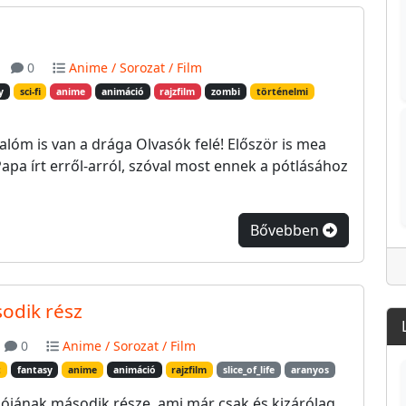
0
Anime / Sorozat / Film
y
sci-fi
anime
animáció
rajzfilm
zombi
történelmi
lóm is van a drága Olvasók felé! Először is mea
apa írt erről-arról, szóval most ennek a pótlásához
Bővebben
sodik rész
0
Anime / Sorozat / Film
t
fantasy
anime
animáció
rajzfilm
slice_of_life
aranyos
lójának második része, ami már csak és kizárólag