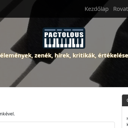
Kezdőlap
Rova
élemények, zenék, hírek, kritikák, értékelés
mkével.