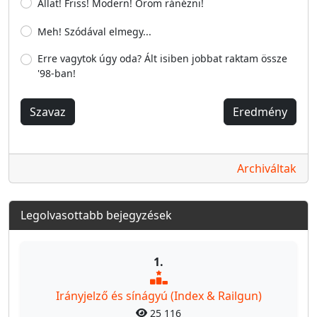
Állat! Friss! Modern! Öröm ránézni!
Meh! Szódával elmegy...
Erre vagytok úgy oda? Ált isiben jobbat raktam össze
'98-ban!
Szavaz
Eredmény
Archiváltak
Legolvasottabb bejegyzések
1.
Irányjelző és sínágyú (Index & Railgun)
25 116