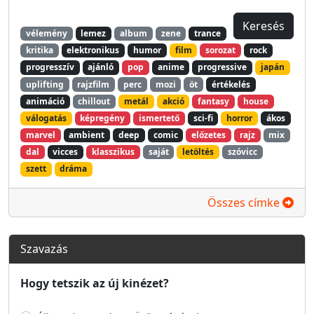
vélemény
lemez
album
zene
trance
kritika
elektronikus
humor
film
sorozat
rock
progresszív
ajánló
pop
anime
progressive
japán
uplifting
rajzfilm
perc
mozi
öt
értékelés
animáció
chillout
metál
akció
fantasy
house
válogatás
képregény
ismertető
sci-fi
horror
ákos
marvel
ambient
deep
comic
előzetes
rajz
mix
dal
vicces
klasszikus
saját
letöltés
szóvicc
szett
dráma
Összes címke
Szavazás
Hogy tetszik az új kinézet?