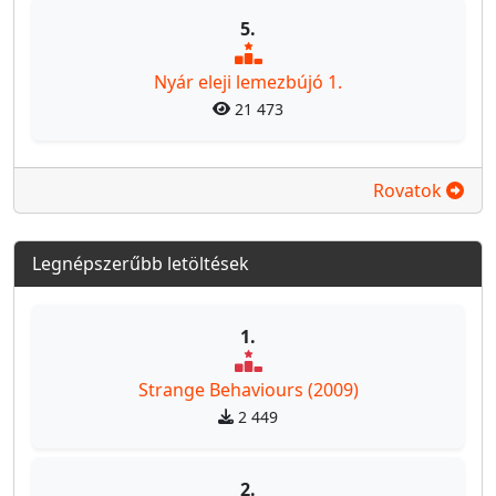
5.
Nyár eleji lemezbújó 1.
21 473
Rovatok
Legnépszerűbb letöltések
1.
Strange Behaviours (2009)
2 449
2.