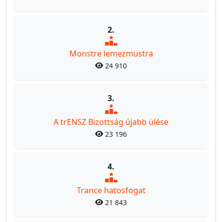
2.
Monstre lemezmustra
24 910
3.
A trENSZ Bizottság újabb ülése
23 196
4.
Trance hatosfogat
21 843