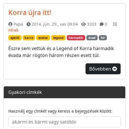
Korra újra itt!
Papa
2014. jún. 29., vas 09:04
3203
0
Hírek
ajánló
korra
avatar
legend
harmadik
évad
hir
Észre sem vettük és a Legend of Korra harmadik
évada már rögtön három részen esett túl.
Bővebben
Gyakori címkék
Használj egy címkét vagy keress a bejegyzések között: