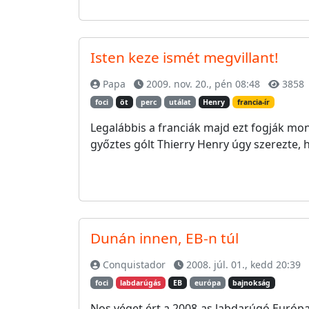
Isten keze ismét megvillant!
Papa
2009. nov. 20., pén 08:48
3858
foci
öt
perc
utálat
Henry
francia-ír
Legalábbis a franciák majd ezt fogják mond
győztes gólt Thierry Henry úgy szerezte, h
Dunán innen, EB-n túl
Conquistador
2008. júl. 01., kedd 20:39
foci
labdarúgás
EB
európa
bajnokság
Nos véget ért a 2008-as labdarúgó Európ