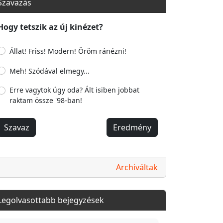
Szavazás
Hogy tetszik az új kinézet?
Állat! Friss! Modern! Öröm ránézni!
Meh! Szódával elmegy...
Erre vagytok úgy oda? Ált isiben jobbat
raktam össze '98-ban!
Szavaz
Eredmény
Archiváltak
Legolvasottabb bejegyzések