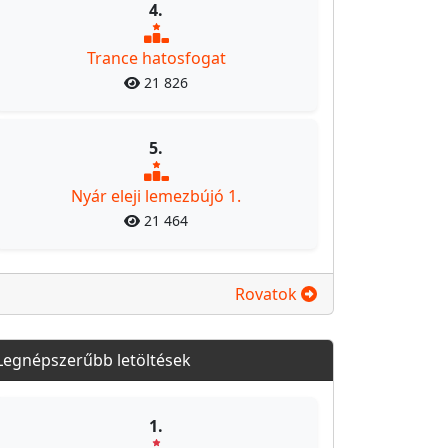
4.
Trance hatosfogat
21 826
5.
Nyár eleji lemezbújó 1.
21 464
Rovatok
Legnépszerűbb letöltések
1.