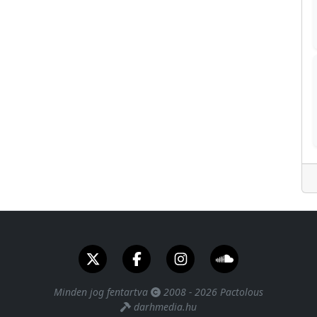
Minden jog fentartva
2008 - 2026 Pactolous
darhmedia.hu