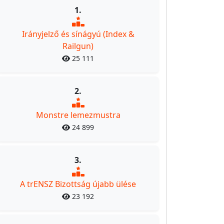
1.
Irányjelző és sínágyú (Index &
Railgun)
25 111
2.
Monstre lemezmustra
24 899
3.
A trENSZ Bizottság újabb ülése
23 192