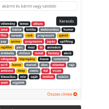
vélemény
lemez
album
zene
trance
kritika
elektronikus
humor
film
sorozat
rock
progresszív
ajánló
pop
anime
progressive
japán
uplifting
rajzfilm
perc
mozi
öt
animáció
értékelés
chillout
metál
fantasy
akció
válogatás
képregény
house
ismertető
sci-fi
horror
marvel
ákos
előzetes
rajz
ambient
deep
comic
dal
vicces
klasszikus
mix
saját
letöltés
szóvicc
szett
vígjáték
Összes címke