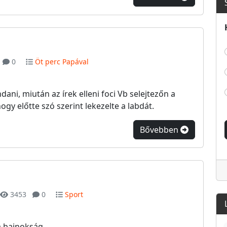
0
Öt perc Papával
ani, miután az írek elleni foci Vb selejtezőn a
ogy előtte szó szerint lekezelte a labdát.
Bővebben
3453
0
Sport
a bajnokság.