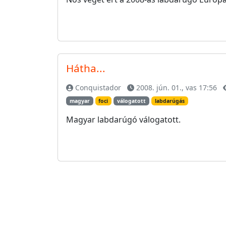
Hátha...
Conquistador
2008. jún. 01., vas 17:56
magyar
foci
válogatott
labdarúgás
Magyar labdarúgó válogatott.