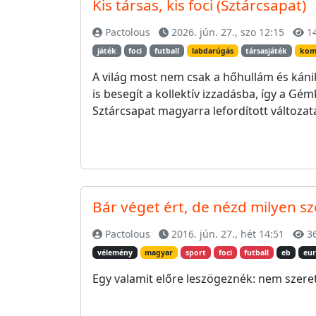
Kis társas, kis foci (Sztárcsapat)
Pactolous
2026. jún. 27., szo 12:15
1
játék
foci
futball
labdarúgás
társasjáték
kom
A világ most nem csak a hőhullám és káni
is besegít a kollektív izzadásba, így a G
Sztárcsapat magyarra lefordított változatá
Bár véget ért, de nézd milyen szé
Pactolous
2016. jún. 27., hét 14:51
3
vélemény
magyar
sport
foci
futball
eb
eur
Egy valamit előre leszögeznék: nem szeret