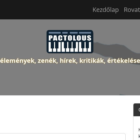
Kezdőlap
Rova
élemények, zenék, hírek, kritikák, értékelés