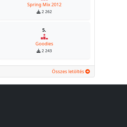
Spring Mix 2012
2 262
5.
Goodies
2 243
Összes letöltés