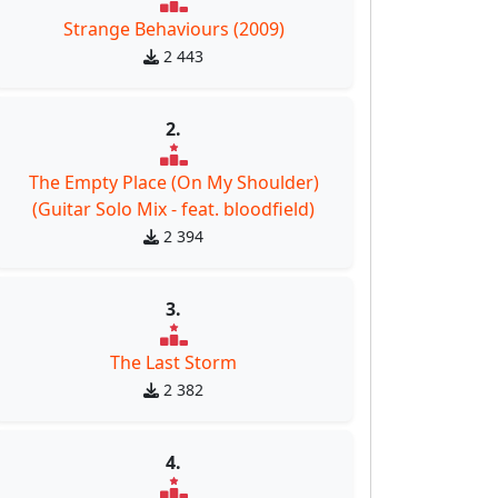
Strange Behaviours (2009)
2 443
2.
The Empty Place (On My Shoulder)
(Guitar Solo Mix - feat. bloodfield)
2 394
3.
The Last Storm
2 382
4.