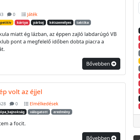
43
0
Játék
petitív
kártya
párbaj
kétszemélyes
taktika
kula miatt ég lázban, az éppen zajló labdarúgó VB
émklub pont a megfelelő időben dobta piacra a
t.
Bővebben
p volt az éjjel
628
0
Elmélkedések
ópa_bajnokság
válogatott
eredmény
em a focit.
Bővebben