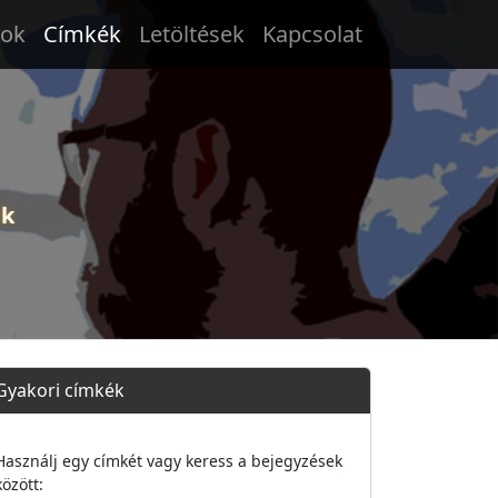
tok
Címkék
Letöltések
Kapcsolat
ek
Gyakori címkék
Használj egy címkét vagy keress a bejegyzések
között: