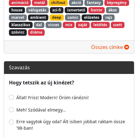
animáció
metál
chillout
akció
fantasy
képregény
house
válogatás
sci-fi
ismertető
horror
ákos
marvel
ambient
deep
comic
előzetes
rajz
klasszikus
dal
vicces
mix
saját
letöltés
szett
szóvicc
dráma
Összes címke
Szavazás
Hogy tetszik az új kinézet?
Állat! Friss! Modern! Öröm ránézni!
Meh! Szódával elmegy...
Erre vagytok úgy oda? Ált isiben jobbat raktam össze
'98-ban!