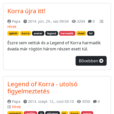
Korra újra itt!
Papa
2014. jún. 29., vas 09:04
3204
0
Hírek
ajánló
korra
avatar
legend
harmadik
évad
hir
Észre sem vettük és a Legend of Korra harmadik
évada már rögtön három részen esett túl.
Bővebben
Legend of Korra - utolsó
figyelmeztetés
Papa
2013. szept. 12., csüt 03:10
3550
0
Hírek
animáció
rajzfilm
új
előzetes
hír
korra
avatar