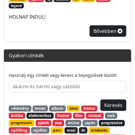
legend
HOLNAP INDUL!
Bővebben
Gyakori címkék
Használj egy címkét vagy keress a bejegyzések között:
vélemény
lemez
album
zene
trance
kritika
elektronikus
humor
film
sorozat
rock
progresszív
ajánló
pop
anime
japán
progressive
uplifting
rajzfilm
perc
mozi
öt
értékelés