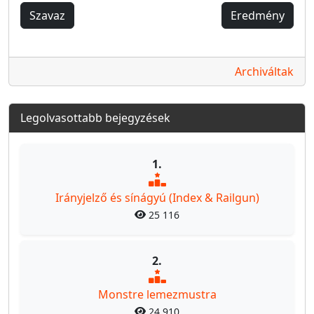
Szavaz
Eredmény
Archiváltak
Legolvasottabb bejegyzések
1.
Irányjelző és sínágyú (Index & Railgun)
25 116
2.
Monstre lemezmustra
24 910