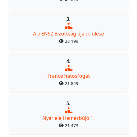
3.
A trENSZ Bizottság újabb ülése
23 199
4.
Trance hatosfogat
21 849
5.
Nyár eleji lemezbújó 1.
21 473