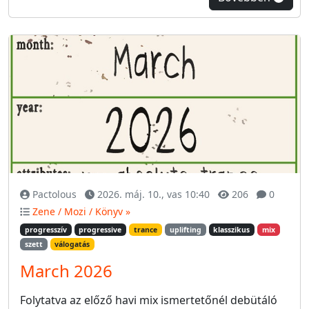
Pactolous
2026. máj. 10., vas 10:40
206
0
Zene / Mozi / Könyv »
progresszív
progressive
trance
uplifting
klasszikus
mix
szett
válogatás
March 2026
Folytatva az előző havi mix ismertetőnél debütáló