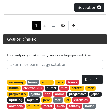
Bővebben
1
2
...
92
→
Gyakori címkék
Használj egy címkét vagy keress a bejegyzések között:
vélemény
lemez
album
zene
trance
kritika
elektronikus
humor
film
sorozat
rock
progresszív
ajánló
pop
anime
progressive
japán
uplifting
rajzfilm
perc
mozi
öt
értékelés
animáció
chillout
metál
akció
fantasy
house