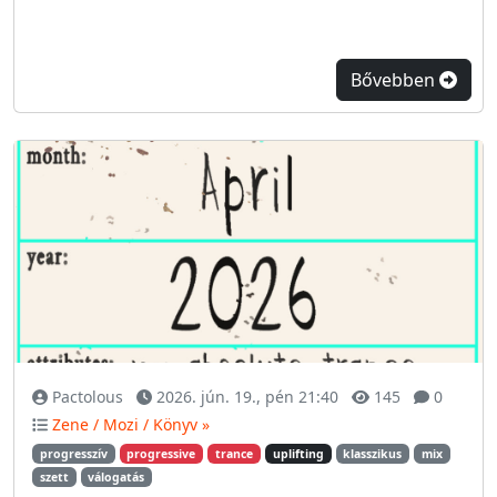
Bővebben
Pactolous
2026. jún. 19., pén 21:40
145
0
Zene / Mozi / Könyv »
progresszív
progressive
trance
uplifting
klasszikus
mix
szett
válogatás