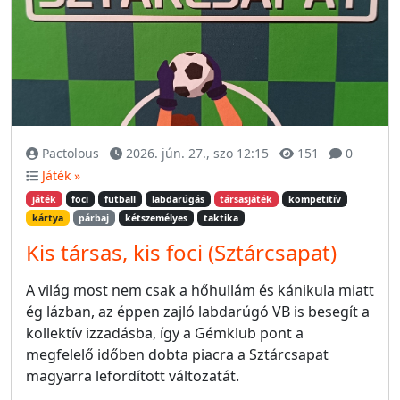
Pactolous
2026. jún. 27., szo 12:15
151
0
Játék »
játék
foci
futball
labdarúgás
társasjáték
kompetitív
kártya
párbaj
kétszemélyes
taktika
Kis társas, kis foci (Sztárcsapat)
A világ most nem csak a hőhullám és kánikula miatt
ég lázban, az éppen zajló labdarúgó VB is besegít a
kollektív izzadásba, így a Gémklub pont a
megfelelő időben dobta piacra a Sztárcsapat
magyarra lefordított változatát.