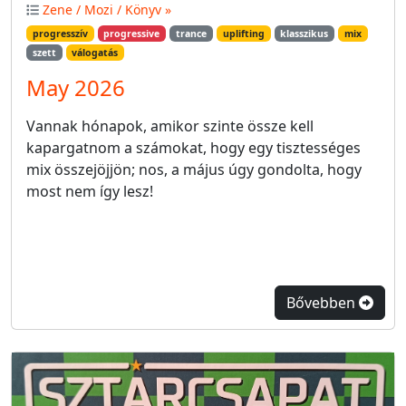
Zene / Mozi / Könyv »
progresszív
progressive
trance
uplifting
klasszikus
mix
szett
válogatás
May 2026
Vannak hónapok, amikor szinte össze kell
kapargatnom a számokat, hogy egy tisztességes
mix összejöjjön; nos, a május úgy gondolta, hogy
most nem így lesz!
Bővebben