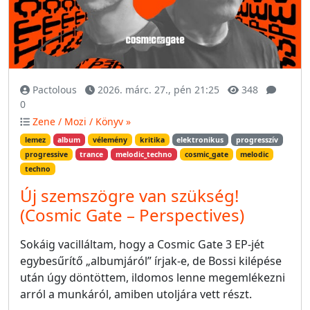
Pactolous
2026. márc. 27., pén 21:25
348
0
Zene / Mozi / Könyv »
lemez
album
vélemény
kritika
elektronikus
progresszív
progressive
trance
melodic_techno
cosmic_gate
melodic
techno
Új szemszögre van szükség!
(Cosmic Gate – Perspectives)
Sokáig vacilláltam, hogy a Cosmic Gate 3 EP-jét
egybesűrítő „albumjáról” írjak-e, de Bossi kilépése
után úgy döntöttem, ildomos lenne megemlékezni
arról a munkáról, amiben utoljára vett részt.