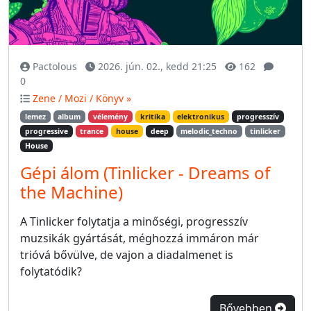
Pactolous
2026. jún. 02., kedd 21:25
162
0
Zene / Mozi / Könyv »
lemez
album
vélemény
kritika
elektronikus
progresszív
progressive
trance
house
deep
melodic_techno
tinlicker
House
Gépi álom (Tinlicker - Dreams of
the Machine)
A Tinlicker folytatja a minőségi, progresszív
muzsikák gyártását, méghozzá immáron már
trióvá bővülve, de vajon a diadalmenet is
folytatódik?
Bővebben