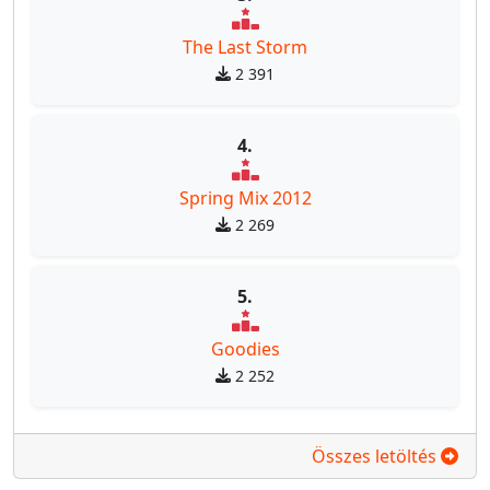
The Last Storm
2 391
4.
Spring Mix 2012
2 269
5.
Goodies
2 252
Összes letöltés