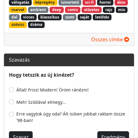
válogatás
képregény
ismertető
sci-fi
horror
ákos
marvel
ambient
deep
comic
előzetes
rajz
mix
dal
vicces
klasszikus
szett
saját
letöltés
szóvicc
dráma
Összes címke
Szavazás
Hogy tetszik az új kinézet?
Állat! Friss! Modern! Öröm ránézni!
Meh! Szódával elmegy...
Erre vagytok úgy oda? Ált isiben jobbat raktam össze
'98-ban!
Szavaz
Eredmény