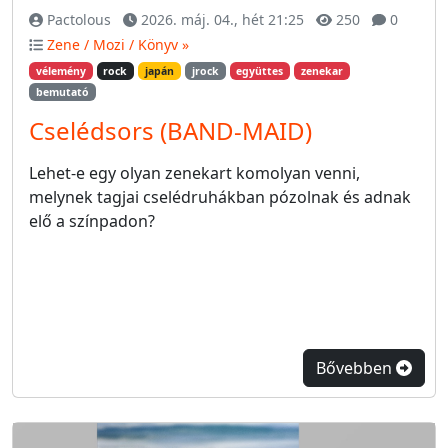
Pactolous
2026. máj. 04., hét 21:25
250
0
Zene / Mozi / Könyv »
vélemény
rock
japán
jrock
együttes
zenekar
bemutató
Cselédsors (BAND-MAID)
Lehet-e egy olyan zenekart komolyan venni,
melynek tagjai cselédruhákban pózolnak és adnak
elő a színpadon?
Bővebben