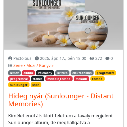
Pactolous
2026. ápr. 17., pén 18:00
272
0
Zene / Mozi / Könyv »
lemez
album
vélemény
kritika
elektronikus
progresszív
progressive
trance
melodic_techno
melodic
techno
sunlounger
shah
Hideg nyár (Sunlounger - Distant
Memories)
Kíméletlenül átsiklott felettem a tavaly megjelent
Sunlounger album, de meghallgatva a