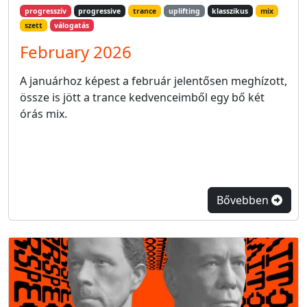
progresszív
progressive
trance
uplifting
klasszikus
mix
szett
válogatás
February 2026
A januárhoz képest a február jelentősen meghízott,
össze is jött a trance kedvenceimből egy bő két
órás mix.
Bővebben