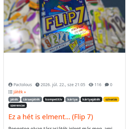
Pactolous
2026. júl. 22., sze 21:05
116
0
Játék »
játék
társasjáték
kompetitív
kártya
kártyajáték
szívatás
szerencse
Ez a hét is elment... (Flip 7)
Rengeteg olyan társasjáték jelent már meg, ami