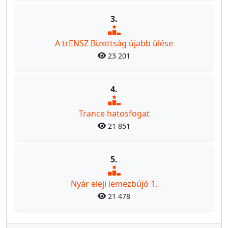
3.
A trENSZ Bizottság újabb ülése
23 201
4.
Trance hatosfogat
21 851
5.
Nyár eleji lemezbújó 1.
21 478