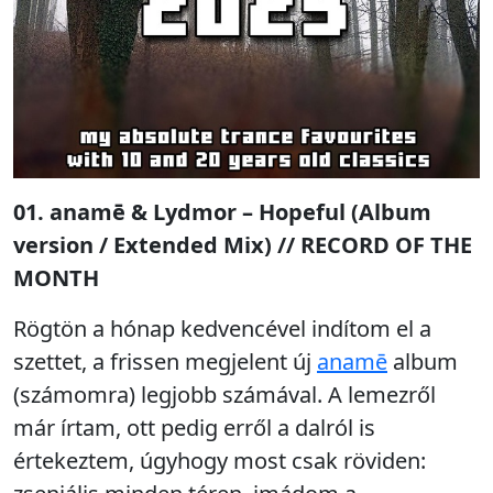
01. anamē & Lydmor – Hopeful (Album
version / Extended Mix) // RECORD OF THE
MONTH
Rögtön a hónap kedvencével indítom el a
szettet, a frissen megjelent új
anamē
album
(számomra) legjobb számával. A lemezről
már írtam, ott pedig erről a dalról is
értekeztem, úgyhogy most csak röviden: