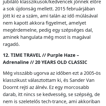
jubiláló klasszikusok/kedvencek jönnek előre
a sok újdonság mellett. 2015 februárjában
jött ki ez a szám, ami talán az idő múlásával
nem kapott akkora figyelmet, amelyet
megérdemelne, pedig egy szépséges dal,
aminek hangulata még most is magával
ragadó.
12. TIME TRAVEL // Purple Haze –
Adrenaline // 20 YEARS OLD CLASSIC
Még visszább ugorva az időben ezt a 2005-ös
klasszikust választottam ki, és Sander Van
Doornt rejti az álnév. Ez egy morcosabb
darab, itt nincs se kedvesség, se szépség, de
nem is szeletelős tech-trance, ami akkoriban