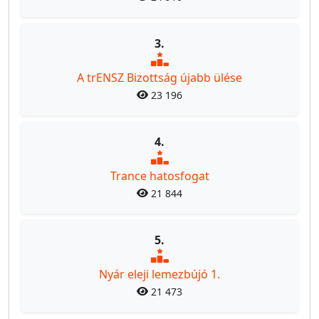
3.
A trENSZ Bizottság újabb ülése
23 196
4.
Trance hatosfogat
21 844
5.
Nyár eleji lemezbújó 1.
21 473