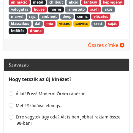
animáció
metál
chillout
akció
fantasy
képregény
válogatás
house
horror
ismertető
sci-fi
ákos
marvel
rajz
ambient
deep
comic
előzetes
klasszikus
dal
mix
vicces
szóvicc
szett
saját
letöltés
dráma
Összes címke
Szavazás
Hogy tetszik az új kinézet?
Állat! Friss! Modern! Öröm ránézni!
Meh! Szódával elmegy...
Erre vagytok úgy oda? Ált isiben jobbat raktam össze
'98-ban!