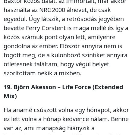
Baxtor közös dalát, az Immortalt, már akkor
használta az NRG2000 álnevet, de csak
egyedül. Úgy látszik, a retrósodás jegyében
bevette Ferry Corstent is maga mellé és így a
közös számuk pont olyan lett, amilyenre
gondolna az ember. Először annyira nem is
fogott meg, de a különböző szintiket annyira
ötletesnek találtam, hogy végül helyet
szorítottam nekik a mixben.
19. Björn Akesson – Life Force (Extended
Mix)
Ha anamē csúszott volna egy hónapot, akkor
ez lett volna a hónap kedvence nálam. Benne
van az, ami manapság hiányzik a