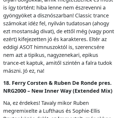
is így történt: hiba lenne nem észrevenni a
gyöngyöket a disznószarban! Classic trance
számokat idéz fel, nyilván tudatosan (ahogy
ezt mostanság divat), de ettől még (vagy pont
ezért) kifejezetten jó és karakteres. Eltér az
eddigi ASOT himnuszoktól is, szerencsére
nem azt a tipikus, nagyzenekari, epikus
trance-et kaptuk, amitől szintén a falra tudok
mászni. Jó ez, na!
18. Ferry Corsten & Ruben De Ronde pres.
NRG2000 – New Inner Way (Extended Mix)
Na, ez érdekes! Tavaly mikor Ruben
megremixelte a Lufthaus és Sophie-Ellis