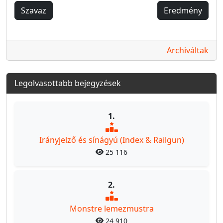
Szavaz
Eredmény
Archiváltak
Legolvasottabb bejegyzések
1.
Irányjelző és sínágyú (Index & Railgun)
25 116
2.
Monstre lemezmustra
24 910