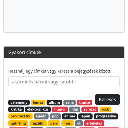
Gyakori címkék
Használj egy címkét vagy keress a bejegyzések között:
vélemény
lemez
album
zene
trance
kritika
elektronikus
humor
film
sorozat
rock
progresszív
ajánló
pop
anime
japán
progressive
uplifting
rajzfilm
perc
mozi
öt
értékelés