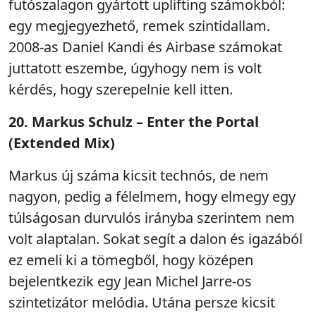
futószalagon gyártott uplifting számokból:
egy megjegyezhető, remek szintidallam.
2008-as Daniel Kandi és Airbase számokat
juttatott eszembe, úgyhogy nem is volt
kérdés, hogy szerepelnie kell itten.
20. Markus Schulz – Enter the Portal
(Extended Mix)
Markus új száma kicsit technós, de nem
nagyon, pedig a félelmem, hogy elmegy egy
túlságosan durvulós irányba szerintem nem
volt alaptalan. Sokat segít a dalon és igazából
ez emeli ki a tömegből, hogy középen
bejelentkezik egy Jean Michel Jarre-os
szintetizátor melódia. Utána persze kicsit