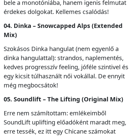
bele a monotóniába, hanem igenis felmutat
érdekes dolgokat. Kellemes csalódás!
04. Dinka – Snowcapped Alps (Extended
Mix)
Szokásos Dinka hangulat (nem egyenlő a
dinka hangulattal): strandos, naplementés,
kedves progresszív feeling, jóféle szintivel és
egy kicsit túlhasznált női vokállal. De ennyit
még megbocsátok!
05. Soundlift – The Lifting (Original Mix)
Erre nem számítottam: emlékeimből
SoundLift uplifting előadóként maradt meg,
erre tessék, ez itt egy Chicane számokat