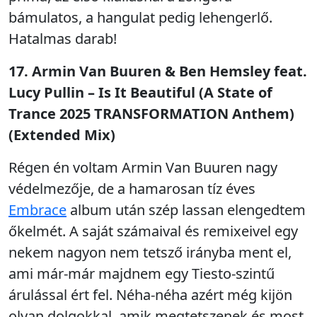
bámulatos, a hangulat pedig lehengerlő.
Hatalmas darab!
17. Armin Van Buuren & Ben Hemsley feat.
Lucy Pullin – Is It Beautiful (A State of
Trance 2025 TRANSFORMATION Anthem)
(Extended Mix)
Régen én voltam Armin Van Buuren nagy
védelmezője, de a hamarosan tíz éves
Embrace
album után szép lassan elengedtem
őkelmét. A saját számaival és remixeivel egy
nekem nagyon nem tetsző irányba ment el,
ami már-már majdnem egy Tiesto-szintű
árulással ért fel. Néha-néha azért még kijön
olyan dolgokkal, amik megtetszenek és most