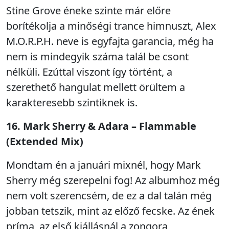
Stine Grove éneke szinte már előre
borítékolja a minőségi trance himnuszt, Alex
M.O.R.P.H. neve is egyfajta garancia, még ha
nem is mindegyik száma talál be csont
nélküli. Ezúttal viszont így történt, a
szerethető hangulat mellett örültem a
karakteresebb szintiknek is.
16. Mark Sherry & Adara – Flammable
(Extended Mix)
Mondtam én a januári mixnél, hogy Mark
Sherry még szerepelni fog! Az albumhoz még
nem volt szerencsém, de ez a dal talán még
jobban tetszik, mint az előző fecske. Az ének
príma, az első kiállásnál a zongora