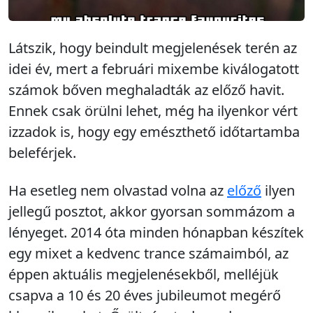
Látszik, hogy beindult megjelenések terén az
idei év, mert a februári mixembe kiválogatott
számok bőven meghaladták az előző havit.
Ennek csak örülni lehet, még ha ilyenkor vért
izzadok is, hogy egy emészthető időtartamba
beleférjek.
Ha esetleg nem olvastad volna az
előző
ilyen
jellegű posztot, akkor gyorsan sommázom a
lényeget. 2014 óta minden hónapban készítek
egy mixet a kedvenc trance számaimból, az
éppen aktuális megjelenésekből, melléjük
csapva a 10 és 20 éves jubileumot megérő