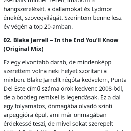
zseniális minden téren, imádom a
hangszerelését, a dallamokat és Lydmor
énekét, szövegvilágát. Szerintem benne lesz
év végén a top 20-amban.
02. Blake Jarrell – In the End You’ll Know
(Original Mix)
Ez egy elvontabb darab, de mindenképp
szerettem volna neki helyet szorítani a
mixben. Blake Jarrellt régóta kedvelem, Punta
Del Este című száma örök kedvenc 2008-ból,
de a bootleg remixei is legendásak. Ez a dal
egy folyamatos, önmagába olvadó szinti
arpeggióra épül, ami már önmagában
érdekessé teszi, de mivel sokat szerepelt