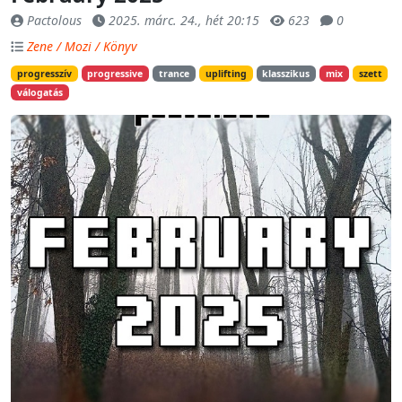
Pactolous
2025. márc. 24., hét 20:15
623
0
Zene / Mozi / Könyv
progresszív
progressive
trance
uplifting
klasszikus
mix
szett
válogatás