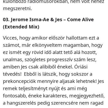
különböző rádióműsorokban, nem volt nehéz
megszeretni.
03. Jerome Isma-Ae & Jes – Come Alive
(Extended Mix)
Vicces, hogy amikor először hallottam ezt a
számot, már elkönyveltem magamban, hogy
ez ismét egy rövid idő alatt tető alá hozott,
unalmas, szögletes progresszív szám lesz,
amiben Jes csak alibiből énekel. Óriási
tévedés! Ebből is látszik, hogy sokszor a
prekoncepciók mennyire aljasak lehetnek! Jes
remek teljesítményt nyújt és ami még
fontosabb, éneke karakteres, megjegyezhető,
a hangszerelés pedig szerencsére nem ragad