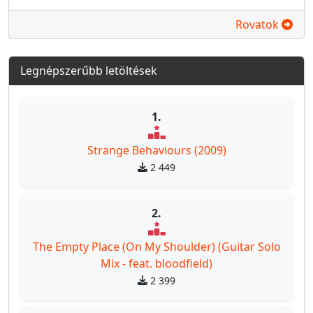
Rovatok
Legnépszerűbb letöltések
1.
Strange Behaviours (2009)
2 449
2.
The Empty Place (On My Shoulder) (Guitar Solo
Mix - feat. bloodfield)
2 399