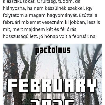
klasszikusokat. Őrültség, tudom, de
hiányozna, ha nem készülnék ezekkel, így
folytatom a magam hagyományát. Ezúttal a
februári mixemet vesézném ki jobban, lesz is
mit, mert majdnem két és fél órás
hosszúságú lett. Jó hónap volt a február, na!