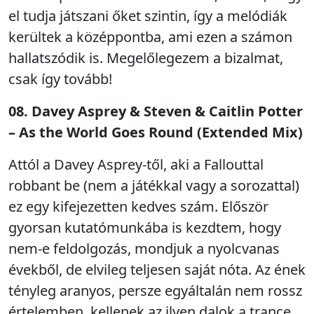
el tudja játszani őket szintin, így a melódiák
kerültek a középpontba, ami ezen a számon
hallatszódik is. Megelőlegezem a bizalmat,
csak így tovább!
08. Davey Asprey & Steven & Caitlin Potter
– As the World Goes Round (Extended Mix)
Attól a Davey Asprey-től, aki a Fallouttal
robbant be (nem a játékkal vagy a sorozattal)
ez egy kifejezetten kedves szám. Először
gyorsan kutatómunkába is kezdtem, hogy
nem-e feldolgozás, mondjuk a nyolcvanas
évekből, de elvileg teljesen saját nóta. Az ének
tényleg aranyos, persze egyáltalán nem rossz
értelemben, kellenek az ilyen dalok a trance