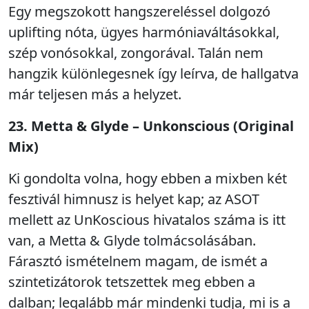
Egy megszokott hangszereléssel dolgozó
uplifting nóta, ügyes harmóniaváltásokkal,
szép vonósokkal, zongorával. Talán nem
hangzik különlegesnek így leírva, de hallgatva
már teljesen más a helyzet.
23. Metta & Glyde – Unkonscious (Original
Mix)
Ki gondolta volna, hogy ebben a mixben két
fesztivál himnusz is helyet kap; az ASOT
mellett az UnKoscious hivatalos száma is itt
van, a Metta & Glyde tolmácsolásában.
Fárasztó ismételnem magam, de ismét a
szintetizátorok tetszettek meg ebben a
dalban; legalább már mindenki tudja, mi is a