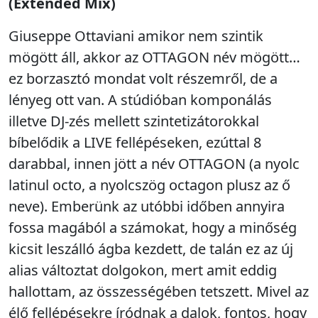
(Extended Mix)
Giuseppe Ottaviani amikor nem szintik
mögött áll, akkor az OTTAGON név mögött…
ez borzasztó mondat volt részemről, de a
lényeg ott van. A stúdióban komponálás
illetve DJ-zés mellett szintetizátorokkal
bíbelődik a LIVE fellépéseken, ezúttal 8
darabbal, innen jött a név OTTAGON (a nyolc
latinul octo, a nyolcszög octagon plusz az ő
neve). Emberünk az utóbbi időben annyira
fossa magából a számokat, hogy a minőség
kicsit leszálló ágba kezdett, de talán ez az új
alias változtat dolgokon, mert amit eddig
hallottam, az összességében tetszett. Mivel az
élő fellépésekre íródnak a dalok, fontos, hogy