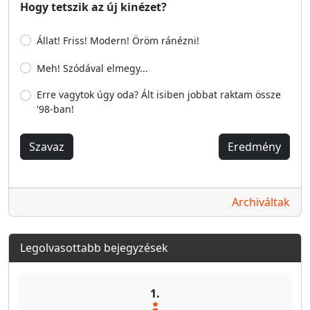
Hogy tetszik az új kinézet?
Állat! Friss! Modern! Öröm ránézni!
Meh! Szódával elmegy...
Erre vagytok úgy oda? Ált isiben jobbat raktam össze
'98-ban!
Szavaz
Eredmény
Archiváltak
Legolvasottabb bejegyzések
1.