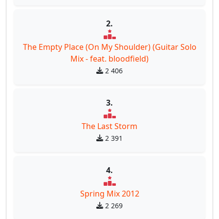
2.
The Empty Place (On My Shoulder) (Guitar Solo
Mix - feat. bloodfield)
2 406
3.
The Last Storm
2 391
4.
Spring Mix 2012
2 269