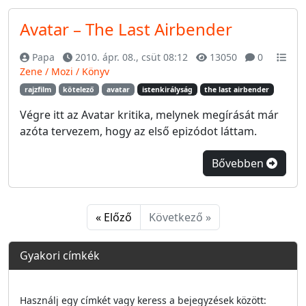
Avatar – The Last Airbender
Papa
2010. ápr. 08., csüt 08:12
13050
0
Zene / Mozi / Könyv
rajzfilm
kötelező
avatar
istenkirályság
the last airbender
Végre itt az Avatar kritika, melynek megírását már
azóta tervezem, hogy az első epizódot láttam.
Bővebben
« Előző
Következő »
Gyakori címkék
Használj egy címkét vagy keress a bejegyzések között: