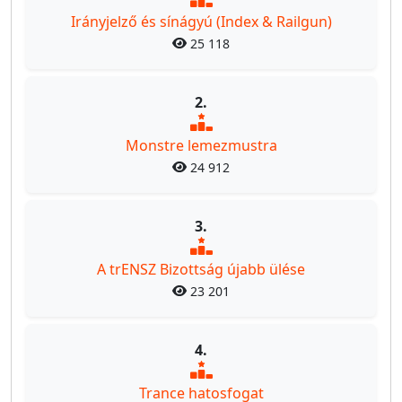
Irányjelző és sínágyú (Index & Railgun)
25 118
2.
Monstre lemezmustra
24 912
3.
A trENSZ Bizottság újabb ülése
23 201
4.
Trance hatosfogat