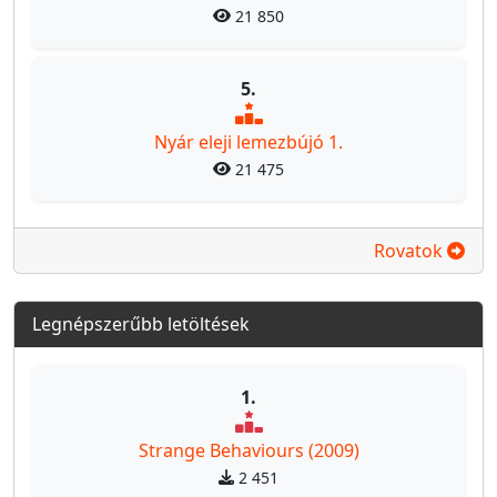
21 850
5.
Nyár eleji lemezbújó 1.
21 475
Rovatok
Legnépszerűbb letöltések
1.
Strange Behaviours (2009)
2 451