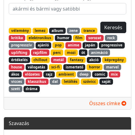
vélemény
lemez
album
zene
trance
kritika
elektronikus
humor
film
sorozat
rock
progresszív
ajánló
pop
anime
japán
progressive
uplifting
rajzfilm
perc
mozi
öt
animáció
értékelés
chillout
metál
fantasy
akció
képregény
house
válogatás
sci-fi
ismertető
horror
marvel
ákos
előzetes
rajz
ambient
deep
comic
mix
vicces
klasszikus
dal
letöltés
szóvicc
saját
szett
dráma
Összes címke
Szavazás