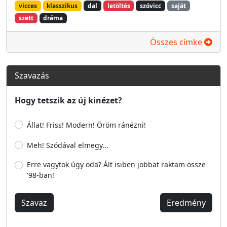
vicces
klasszikus
dal
letöltés
szóvicc
saját
szett
dráma
Összes címke
Szavazás
Hogy tetszik az új kinézet?
Állat! Friss! Modern! Öröm ránézni!
Meh! Szódával elmegy...
Erre vagytok úgy oda? Ált isiben jobbat raktam össze
'98-ban!
Szavaz
Eredmény