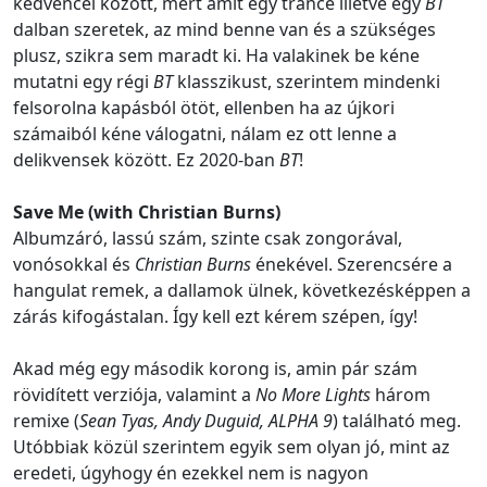
kedvencei között, mert amit egy trance illetve egy
BT
dalban szeretek, az mind benne van és a szükséges
plusz, szikra sem maradt ki. Ha valakinek be kéne
mutatni egy régi
BT
klasszikust, szerintem mindenki
felsorolna kapásból ötöt, ellenben ha az újkori
számaiból kéne válogatni, nálam ez ott lenne a
delikvensek között. Ez 2020-ban
BT
!
Save Me (with Christian Burns)
Albumzáró, lassú szám, szinte csak zongorával,
vonósokkal és
Christian Burns
énekével. Szerencsére a
hangulat remek, a dallamok ülnek, következésképpen a
zárás kifogástalan. Így kell ezt kérem szépen, így!
Akad még egy második korong is, amin pár szám
rövidített verziója, valamint a
No More Lights
három
remixe (
Sean Tyas, Andy Duguid, ALPHA 9
) található meg.
Utóbbiak közül szerintem egyik sem olyan jó, mint az
eredeti, úgyhogy én ezekkel nem is nagyon