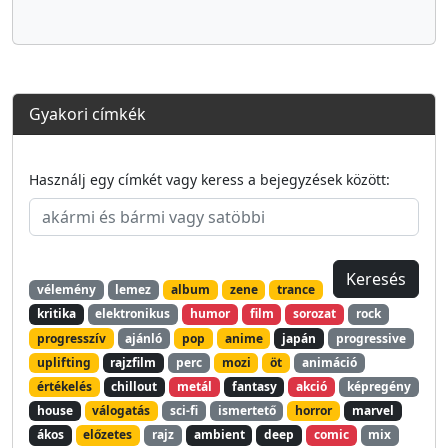
Gyakori címkék
Használj egy címkét vagy keress a bejegyzések között:
vélemény
lemez
album
zene
trance
kritika
elektronikus
humor
film
sorozat
rock
progresszív
ajánló
pop
anime
japán
progressive
uplifting
rajzfilm
perc
mozi
öt
animáció
értékelés
chillout
metál
fantasy
akció
képregény
house
válogatás
sci-fi
ismertető
horror
marvel
ákos
előzetes
rajz
ambient
deep
comic
mix