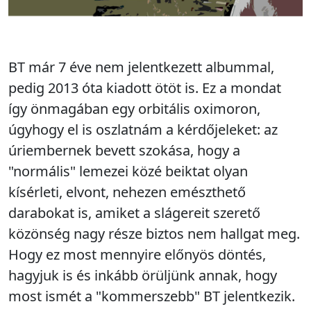
BT már 7 éve nem jelentkezett albummal,
pedig 2013 óta kiadott ötöt is. Ez a mondat
így önmagában egy orbitális oximoron,
úgyhogy el is oszlatnám a kérdőjeleket: az
úriembernek bevett szokása, hogy a
"normális" lemezei közé beiktat olyan
kísérleti, elvont, nehezen emészthető
darabokat is, amiket a slágereit szerető
közönség nagy része biztos nem hallgat meg.
Hogy ez most mennyire előnyös döntés,
hagyjuk is és inkább örüljünk annak, hogy
most ismét a "kommerszebb" BT jelentkezik.