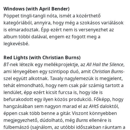
Windows (with April Bender)
Pöppet tingli-tangli nóta, ismét a közérthető
kategóriából, annyira, hogy még a szokásos variálások
is elmaradoztak. Épp ezért nem is versenyezhet az
album többi dalával, engem ez fogott meg a
legkevésbé.
Red Lights (with Christian Burns)
BT
-nek létezik egy mellékprojektje, az
All Hail the Silence
,
ami lényegében egy szintipop duó, amit
Christian Burns
-
szel együtt alkotnak. Tavaly nagylemezük is megjelent,
tehát elmondható, hogy nem csak pár számig tartott a
lendület, épp ezért kicsit furcsa is, hogy ide is
befurakodott egy ilyen közös produkció. Főképp, hogy
hangzásában sem nagyon marad el az
AHtS
daloktól,
éppen csak több benne a gitár. Viszont könnyebben
megjegyezhető, dúdolható, még
Burns
ellenére is
fülbemászó (sajnálom, az utóbbi időszakban ráuntam a