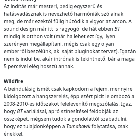
Az indítás már mesteri, pedig egyszerű és
hatásvadásznak is nevezhető harmóniák szólalnak
meg, de már ezektől fülig húzódik a vigyor az arcon. A
sound design már itt is ragyogó, de hát ebben
BT
mindig is otthon volt (már ha lehet ezt így, ilyen
szerényen megállapítani, mégis csak egy olyan
emberről beszélünk, aki saját pluginokat tervez). Igazán
nem is indul be, akár intrónak is tekinthető, bár a maga
5 percével elég hosszú annak.
Wildfire
A beindulásig ismét csak kapkodom a fejem, mennyire
kidolgozott a hangszerelés, épp ezért picit lelombozó a
2008-2010-es időszakot felelevenítő megszólalás. Igaz,
hogy
BT
variálásai, apró színesítései feldobják az
összképet, mégsem tudok a gondolattól szabadulni,
hogy ez tulajdonképpen a
Tomahawk
folytatása, csak
énekkel.