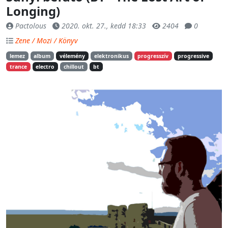
Longing)
Pactolous
2020. okt. 27., kedd 18:33
2404
0
Zene / Mozi / Könyv
lemez
album
vélemény
elektronikus
progresszív
progressive
trance
electro
chillout
bt