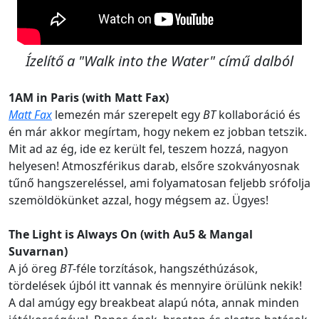
Ízelítő a "Walk into the Water" című dalból
1AM in Paris (with Matt Fax)
Matt Fax
lemezén már szerepelt egy
BT
kollaboráció és
én már akkor megírtam, hogy nekem ez jobban tetszik.
Mit ad az ég, ide ez került fel, teszem hozzá, nagyon
helyesen! Atmoszférikus darab, elsőre szokványosnak
tűnő hangszereléssel, ami folyamatosan feljebb srófolja
szemöldökünket azzal, hogy mégsem az. Ügyes!
The Light is Always On (with Au5 & Mangal
Suvarnan)
A jó öreg
BT
-féle torzítások, hangszéthúzások,
tördelések újból itt vannak és mennyire örülünk nekik!
A dal amúgy egy breakbeat alapú nóta, annak minden