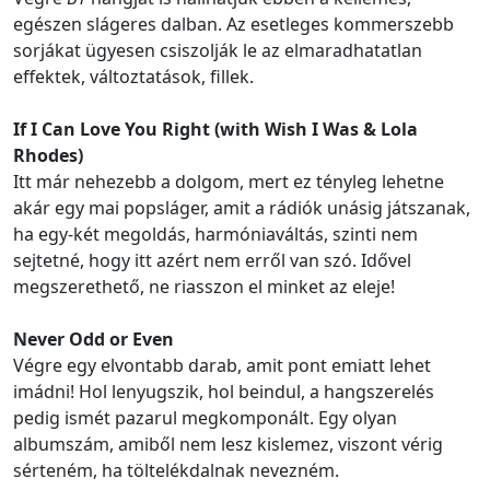
egészen slágeres dalban. Az esetleges kommerszebb
sorjákat ügyesen csiszolják le az elmaradhatatlan
effektek, változtatások, fillek.
If I Can Love You Right (with Wish I Was & Lola
Rhodes)
Itt már nehezebb a dolgom, mert ez tényleg lehetne
akár egy mai popsláger, amit a rádiók unásig játszanak,
ha egy-két megoldás, harmóniaváltás, szinti nem
sejtetné, hogy itt azért nem erről van szó. Idővel
megszerethető, ne riasszon el minket az eleje!
Never Odd or Even
Végre egy elvontabb darab, amit pont emiatt lehet
imádni! Hol lenyugszik, hol beindul, a hangszerelés
pedig ismét pazarul megkomponált. Egy olyan
albumszám, amiből nem lesz kislemez, viszont vérig
sérteném, ha töltelékdalnak nevezném.