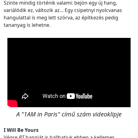
Szinte mindig történik valami: bejön egy új hang,
variálódik ez, változik az... Egy csipetnyi nyolcvanas
hangulattal is meg lett szórva, az építkezés pedig
tananyag is lehetne.
A "1AM in Paris" című szám videoklipje
I Will Be Yours
Végre
BT
hangját is hallhatjuk ebben a kellemes,