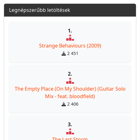
Legnépszerűbb letöltések
1.
Strange Behaviours (2009)
2 451
2.
The Empty Place (On My Shoulder) (Guitar Solo
Mix - feat. bloodfield)
2 406
3.
The Last Storm