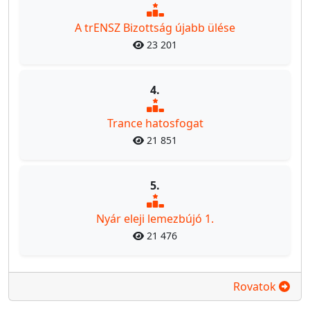
A trENSZ Bizottság újabb ülése
23 201
4.
Trance hatosfogat
21 851
5.
Nyár eleji lemezbújó 1.
21 476
Rovatok