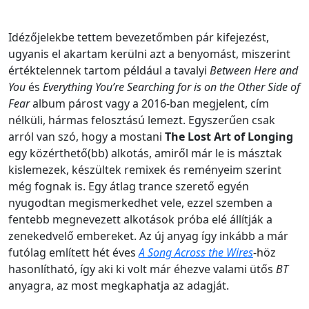
Idézőjelekbe tettem bevezetőmben pár kifejezést,
ugyanis el akartam kerülni azt a benyomást, miszerint
értéktelennek tartom például a tavalyi
Between Here and
You
és
Everything You’re Searching for is on the Other Side of
Fear
album párost vagy a 2016-ban megjelent, cím
nélküli, hármas felosztású lemezt. Egyszerűen csak
arról van szó, hogy a mostani
The Lost Art of Longing
egy közérthető(bb) alkotás, amiről már le is másztak
kislemezek, készültek remixek és reményeim szerint
még fognak is. Egy átlag trance szerető egyén
nyugodtan megismerkedhet vele, ezzel szemben a
fentebb megnevezett alkotások próba elé állítják a
zenekedvelő embereket. Az új anyag így inkább a már
futólag említett hét éves
A Song Across the Wires
-höz
hasonlítható, így aki ki volt már éhezve valami ütős
BT
anyagra, az most megkaphatja az adagját.