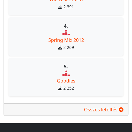
2 391
4.
Spring Mix 2012
2 269
5.
Goodies
2 252
Összes letöltés