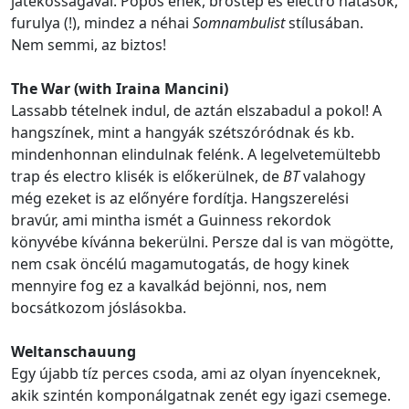
játékosságával. Popos ének, brostep és electro hatások,
furulya (!), mindez a néhai
Somnambulist
stílusában.
Nem semmi, az biztos!
The War (with Iraina Mancini)
Lassabb tételnek indul, de aztán elszabadul a pokol! A
hangszínek, mint a hangyák szétszóródnak és kb.
mindenhonnan elindulnak felénk. A legelvetemültebb
trap és electro klisék is előkerülnek, de
BT
valahogy
még ezeket is az előnyére fordítja. Hangszerelési
bravúr, ami mintha ismét a Guinness rekordok
könyvébe kívánna bekerülni. Persze dal is van mögötte,
nem csak öncélú magamutogatás, de hogy kinek
mennyire fog ez a kavalkád bejönni, nos, nem
bocsátkozom jóslásokba.
Weltanschauung
Egy újabb tíz perces csoda, ami az olyan ínyenceknek,
akik szintén komponálgatnak zenét egy igazi csemege.