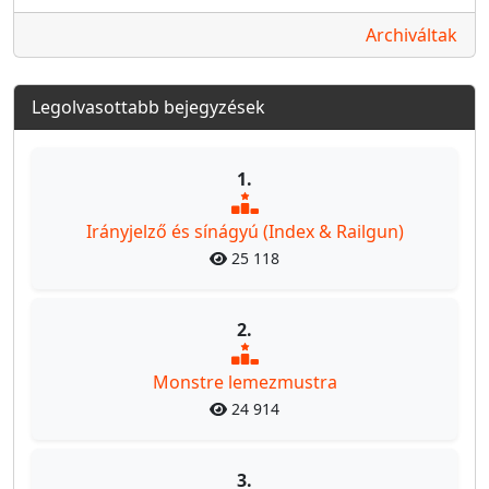
Archiváltak
Legolvasottabb bejegyzések
1.
Irányjelző és sínágyú (Index & Railgun)
25 118
2.
Monstre lemezmustra
24 914
3.