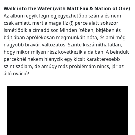
Walk into the Water (with Matt Fax & Nation of One)
Az album egyik legmegjegyezhetőbb száma és nem
csak amiatt, mert a maga tíz (!) perce alatt sokszor
ismétlődik a címadó sor. Minden ízében, bitjében és
bájtjában aprólékosan megmunkált nóta, és ami még
nagyobb bravúr, változatos! Szinte kiszámíthatatlan,
hogy mikor milyen rész következik a dalban. A beindult
perceknél nekem hiányzik egy kicsit karakteresebb
szintiszólam, de amúgy más problémám nincs, jár az
álló ováció!