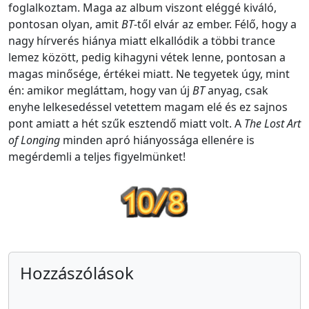
foglalkoztam. Maga az album viszont eléggé kiváló,
pontosan olyan, amit
BT
-től elvár az ember. Félő, hogy a
nagy hírverés hiánya miatt elkallódik a többi trance
lemez között, pedig kihagyni vétek lenne, pontosan a
magas minősége, értékei miatt. Ne tegyetek úgy, mint
én: amikor megláttam, hogy van új
BT
anyag, csak
enyhe lelkesedéssel vetettem magam elé és ez sajnos
pont amiatt a hét szűk esztendő miatt volt. A
The Lost Art
of Longing
minden apró hiányossága ellenére is
megérdemli a teljes figyelmünket!
Hozzászólások