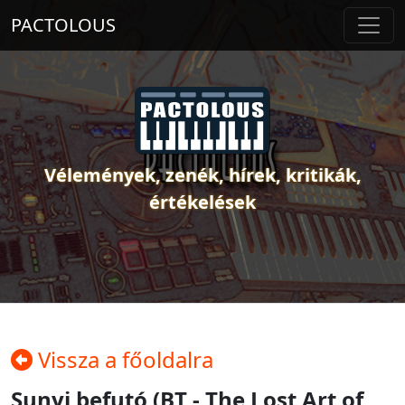
PACTOLOUS
Vélemények, zenék, hírek, kritikák,
értékelések
Vissza a főoldalra
Sunyi befutó (BT - The Lost Art of