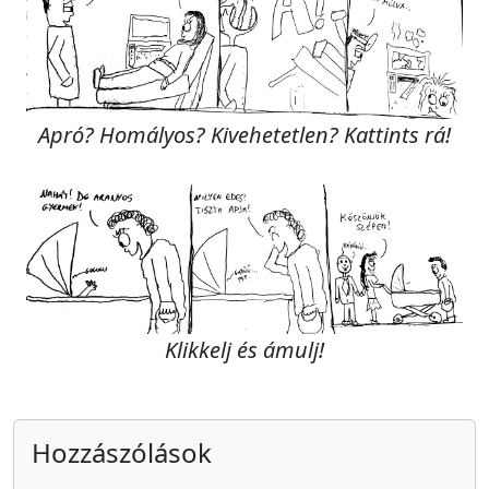
Apró? Homályos? Kivehetetlen? Kattints rá!
Klikkelj és ámulj!
Hozzászólások