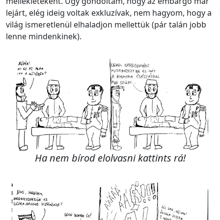
mellékleteként. Úgy gondoltam, hogy az embargó már
lejárt, elég ideig voltak exkluzívak, nem hagyom, hogy a
világ ismeretlenül elhaladjon mellettük (pár talán jobb
lenne mindenkinek).
Ha nem bírod elolvasni kattints rá!