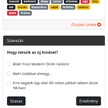
marvel
ambient
deep
comic
előzetes
rajz
mix
dal
vicces
klasszikus
saját
letöltés
szóvicc
szett
dráma
Összes címke
Szavazás
Hogy tetszik az új kinézet?
Állat! Friss! Modern! Öröm ránézni!
Meh! Szódával elmegy...
Erre vagytok úgy oda? Ált isiben jobbat raktam össze
'98-ban!
Szavaz
Eredmény