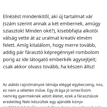
Elnézést mindenkitől, aki új tartalmat vár
(szám szerint annak a két embernek, amúgy
sziasztok! Minden oké?), kisebbfajta alkotói
válság vette át az uralmat kreatív elmém
felett. Amíg kitalálom, hogy merre tovább,
addig pár fárasztó képregénnyel rombolom
porig az ide látogató emberkék agysejtjeit;
csak akkor olvass tovább, ha készen állsz!
Az alábbi rajzolmányok témája eléggé egybecseng, nos,
ez nem a véletlen műve. Egy drága jó ismerősöm
nemrég gyermeknek adott életet, ezek a fárasztások
eredetileg Neki készültek egy ajándék könyv