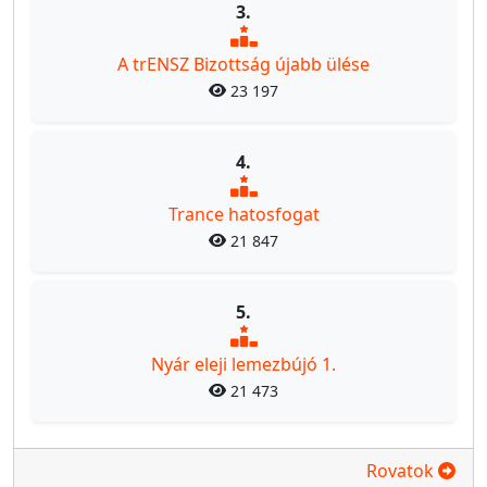
3.
A trENSZ Bizottság újabb ülése
23 197
4.
Trance hatosfogat
21 847
5.
Nyár eleji lemezbújó 1.
21 473
Rovatok