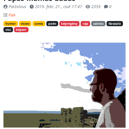
Pactolous
2019. febr. 21., csüt 17:47
2359
0
Fun
humor
vicces
comic
poén
képregény
rajz
szóvicc
fárasztó
vicc
képsor