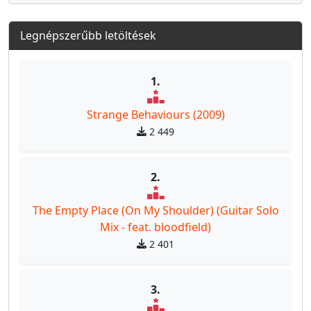
Legnépszerűbb letöltések
1.
Strange Behaviours (2009)
2 449
2.
The Empty Place (On My Shoulder) (Guitar Solo
Mix - feat. bloodfield)
2 401
3.