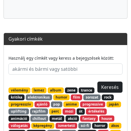
Gyakori címkék
Használj egy címkét vagy keress a bejegyzések között:
vélemény
lemez
album
zene
trance
kritika
elektronikus
humor
film
sorozat
rock
progresszív
ajánló
pop
anime
progressive
japán
uplifting
rajzfilm
perc
mozi
öt
értékelés
animáció
chillout
metál
akció
fantasy
house
válogatás
képregény
ismertető
sci-fi
horror
ákos