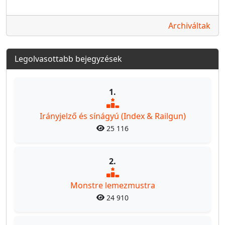
Archiváltak
Legolvasottabb bejegyzések
1.
Irányjelző és sínágyú (Index & Railgun)
25 116
2.
Monstre lemezmustra
24 910