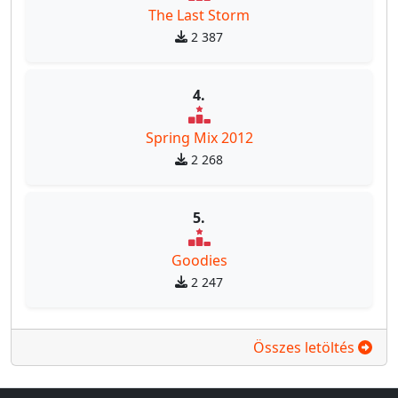
The Last Storm
2 387
4.
Spring Mix 2012
2 268
5.
Goodies
2 247
Összes letöltés