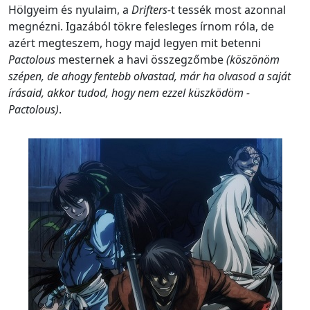
Hölgyeim és nyulaim, a
Drifters-
t tessék most azonnal
megnézni. Igazából tökre felesleges írnom róla, de
azért megteszem, hogy majd legyen mit betenni
Pactolous
mesternek a havi összegzőmbe
(köszönöm
szépen, de ahogy fentebb olvastad, már ha olvasod a saját
írásaid, akkor tudod, hogy nem ezzel küszködöm -
Pactolous)
.