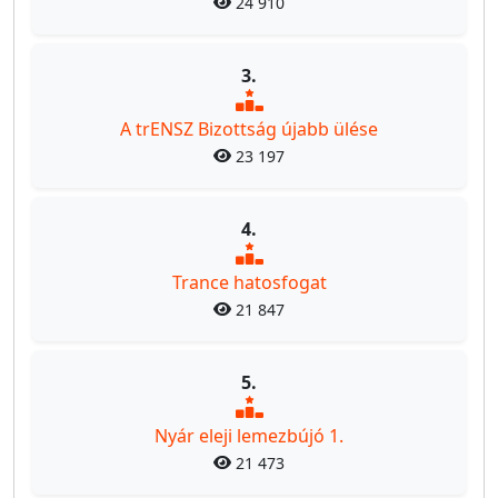
24 910
3.
A trENSZ Bizottság újabb ülése
23 197
4.
Trance hatosfogat
21 847
5.
Nyár eleji lemezbújó 1.
21 473