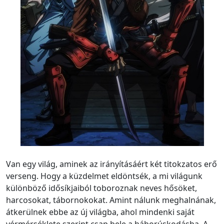
Van egy világ, aminek az irányításáért két titokzatos erő
verseng. Hogy a küzdelmet eldöntsék, a mi világunk
különböző idősíkjaiból toboroznak neves hősöket,
harcosokat, tábornokokat. Amint nálunk meghalnának,
átkerülnek ebbe az új világba, ahol mindenki saját
vérmérséklete szerint csap bele a háborúskodásba. A