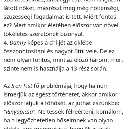
látott nőket, másrészt meg még nőtlenségi,
szüzességi fogadalmat is tett. Miért fontos
ez? Mert amikor életében először van nővel,
tökéletes szeretőnek bizonyul.
4.
Danny
képes a chi-jét az öklébe
összpontosítani és nagyot ütni vele. De ez
nem olyan fontos, mint az előző három, mert
szinte nem is használja a 13 rész során.
Az
Iron Fist
fő problémája, hogy ha nem
ismerjük az egész történetet, akkor amikor
először látjuk a főhősét, az juthat eszünkbe:
"Rinyapicsa"
. Ne tessék félreérteni, komálom,
ha a legyőzhetetlen hőseimnek van olyan
oldala, ami megmutatja, hogy ők is csak