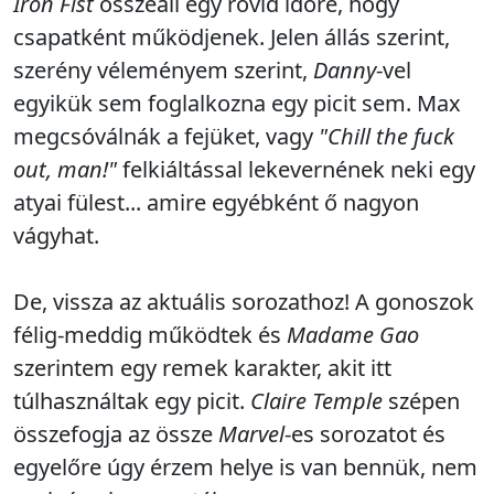
Iron Fist
összeáll egy rövid időre, hogy
csapatként működjenek. Jelen állás szerint,
szerény véleményem szerint,
Danny
-vel
egyikük sem foglalkozna egy picit sem. Max
megcsóválnák a fejüket, vagy
"Chill the fuck
out, man!"
felkiáltással lekevernének neki egy
atyai fülest... amire egyébként ő nagyon
vágyhat.
De, vissza az aktuális sorozathoz! A gonoszok
félig-meddig működtek és
Madame Gao
szerintem egy remek karakter, akit itt
túlhasználtak egy picit.
Claire Temple
szépen
összefogja az össze
Marvel
-es sorozatot és
egyelőre úgy érzem helye is van bennük, nem