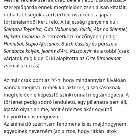
szereplőgárda ennek megfelelően zseniálisan kitalált,
noha többségük azért, értelemszerűen, a japán
történelemből kerül elő. A teljesség igénye nélkül:
Shimazu Toyohisa, Oda Nobunaga, Yoichi, Abe no Shinmei,
Hijikata Toshizou
. A nemzetközi mezőnyben pedig:
Hannibal, Scipio Africanus, Butch Cassidy
és persze a
Sundance kölyök
,
Jeanne d'Arc, Raszputyin
és a többi (csak
várjatok míg kiderül ki alapította az
Orte Birodalmat
,
zseniális húzás).
Az már csak pont az
"í"
-n, hogy mindannyian kiválóan
vannak megírva, remek karakterek, a szokásoknak
megfelelően elképesztő szinkronnal megtámogatva. A
történet pedig sodró lendületű, egy pillanatra sem áll,
igazán olyan anime, amit érdemes akár együltő
helyünkben is megnézni.
Az animáció szerintem fenomenális és majdhogynem
egyedinek nevezném (az biztos, hogy ritkán látok