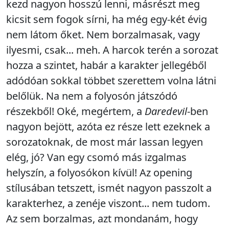
kezd nagyon hosszú lenni, másrészt meg
kicsit sem fogok sírni, ha még egy-két évig
nem látom őket. Nem borzalmasak, vagy
ilyesmi, csak... meh. A harcok terén a sorozat
hozza a szintet, habár a karakter jellegéből
adódóan sokkal többet szerettem volna látni
belőlük. Na nem a folyosón játszódó
részekből! Oké, megértem, a
Daredevil
-ben
nagyon bejött, azóta ez része lett ezeknek a
sorozatoknak, de most már lassan legyen
elég, jó? Van egy csomó más izgalmas
helyszín, a folyosókon kívül! Az opening
stílusában tetszett, ismét nagyon passzolt a
karakterhez, a zenéje viszont... nem tudom.
Az sem borzalmas, azt mondanám, hogy