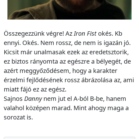
Összegezzünk végre! Az
Iron Fist
okés. Kb
ennyi. Okés. Nem rossz, de nem is igazán jó.
Kicsit már unalmasak ezek az eredetsztorik,
ez biztos rányomta az egészre a bélyegét, de
azért meggyőződésem, hogy a karakter
érzelmi fejlődésének rossz ábrázolása az, ami
miatt fájó ez az egész.
Sajnos
Danny
nem jut el A-ból B-be, hanem
valahol középen marad. Mint ahogy maga a
sorozat is.