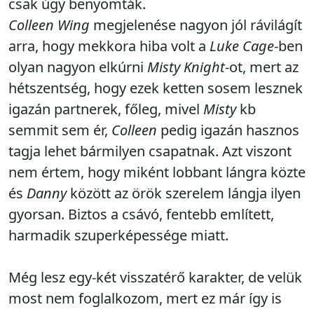
csak úgy benyomták.
Colleen Wing
megjelenése nagyon jól rávilágít
arra, hogy mekkora hiba volt a
Luke Cage
-ben
olyan nagyon elkúrni
Misty Knight
-ot, mert az
hétszentség, hogy ezek ketten sosem lesznek
igazán partnerek, főleg, mivel
Misty
kb
semmit sem ér,
Colleen
pedig igazán hasznos
tagja lehet bármilyen csapatnak. Azt viszont
nem értem, hogy miként lobbant lángra közte
és
Danny
között az örök szerelem lángja ilyen
gyorsan. Biztos a csávó, fentebb említett,
harmadik szuperképessége miatt.
Még lesz egy-két visszatérő karakter, de velük
most nem foglalkozom, mert ez már így is