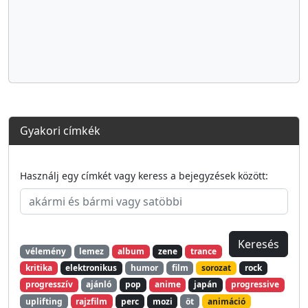
Gyakori címkék
Használj egy címkét vagy keress a bejegyzések között:
vélemény
lemez
album
zene
trance
kritika
elektronikus
humor
film
sorozat
rock
progresszív
ajánló
pop
anime
japán
progressive
uplifting
rajzfilm
perc
mozi
öt
animáció