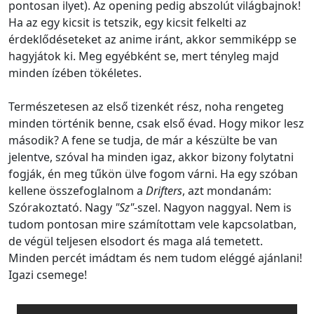
pontosan ilyet). Az opening pedig abszolút világbajnok!
Ha az egy kicsit is tetszik, egy kicsit felkelti az
érdeklődéseteket az anime iránt, akkor semmiképp se
hagyjátok ki. Meg egyébként se, mert tényleg majd
minden ízében tökéletes.
Természetesen az első tizenkét rész, noha rengeteg
minden történik benne, csak első évad. Hogy mikor lesz
második? A fene se tudja, de már a készülte be van
jelentve, szóval ha minden igaz, akkor bizony folytatni
fogják, én meg tűkön ülve fogom várni. Ha egy szóban
kellene összefoglalnom a
Drifters
, azt mondanám:
Szórakoztató. Nagy
"Sz"
-szel. Nagyon naggyal. Nem is
tudom pontosan mire számítottam vele kapcsolatban,
de végül teljesen elsodort és maga alá temetett.
Minden percét imádtam és nem tudom eléggé ajánlani!
Igazi csemege!