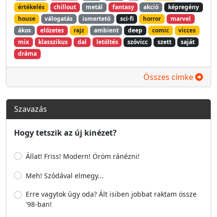
értékelés
chillout
metál
fantasy
akció
képregény
house
válogatás
ismertető
sci-fi
horror
marvel
ákos
előzetes
rajz
ambient
deep
comic
vicces
mix
klasszikus
dal
letöltés
szóvicc
szett
saját
dráma
Összes címke
Szavazás
Hogy tetszik az új kinézet?
Állat! Friss! Modern! Öröm ránézni!
Meh! Szódával elmegy...
Erre vagytok úgy oda? Ált isiben jobbat raktam össze
'98-ban!