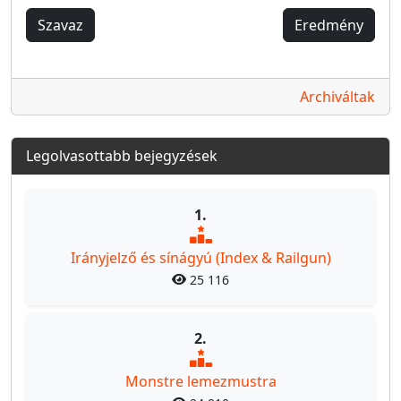
Szavaz
Eredmény
Archiváltak
Legolvasottabb bejegyzések
1.
Irányjelző és sínágyú (Index & Railgun)
25 116
2.
Monstre lemezmustra