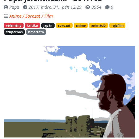
Papa
2017. márc. 31., pén 12:29
3954
0
Anime / Sorozat / Film
vélemény
kritika
japán
sorozat
anime
animáció
rajzfilm
szuperhős
ismertető