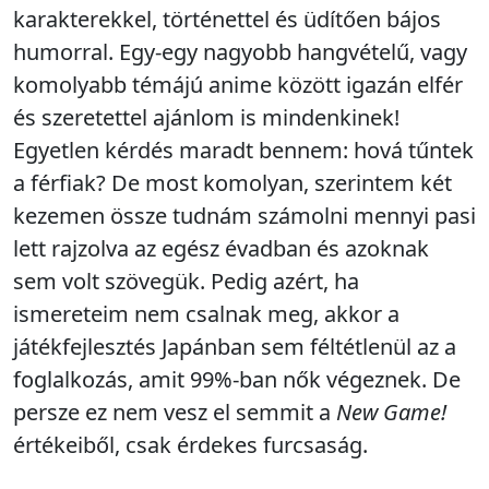
karakterekkel, történettel és üdítően bájos
humorral. Egy-egy nagyobb hangvételű, vagy
komolyabb témájú anime között igazán elfér
és szeretettel ajánlom is mindenkinek!
Egyetlen kérdés maradt bennem: hová tűntek
a férfiak? De most komolyan, szerintem két
kezemen össze tudnám számolni mennyi pasi
lett rajzolva az egész évadban és azoknak
sem volt szövegük. Pedig azért, ha
ismereteim nem csalnak meg, akkor a
játékfejlesztés Japánban sem féltétlenül az a
foglalkozás, amit 99%-ban nők végeznek. De
persze ez nem vesz el semmit a
New Game!
értékeiből, csak érdekes furcsaság.