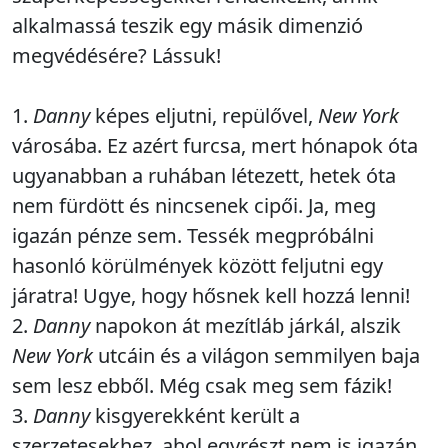
alkalmassá teszik egy másik dimenzió
megvédésére? Lássuk!
1.
Danny
képes eljutni, repülővel,
New York
városába. Ez azért furcsa, mert hónapok óta
ugyanabban a ruhában létezett, hetek óta
nem fürdött és nincsenek cipői. Ja, meg
igazán pénze sem. Tessék megpróbálni
hasonló körülmények között feljutni egy
járatra! Ugye, hogy hősnek kell hozzá lenni!
2.
Danny
napokon át mezítláb járkál, alszik
New York
utcáin és a világon semmilyen baja
sem lesz ebből. Még csak meg sem fázik!
3.
Danny
kisgyerekként került a
szerzetesekhez, ahol egyrészt nem is igazán