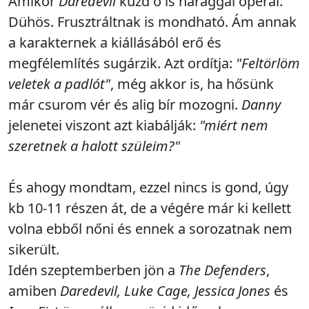
Amikor
Daredevil
küzd ő is haraggal operál.
Dühös. Frusztráltnak is mondható. Ám annak
a karakternek a kiállásából erő és
megfélemlítés sugárzik. Azt ordítja:
"Feltörlöm
veletek a padlót"
, még akkor is, ha hősünk
már csurom vér és alig bír mozogni.
Danny
jelenetei viszont azt kiabálják:
"miért nem
szeretnek a halott szüleim?"
És ahogy mondtam, ezzel nincs is gond, úgy
kb 10-11 részen át, de a végére már ki kellett
volna ebből nőni és ennek a sorozatnak nem
sikerült.
Idén szeptemberben jön a
The Defenders
,
amiben
Daredevil, Luke Cage, Jessica Jones
és