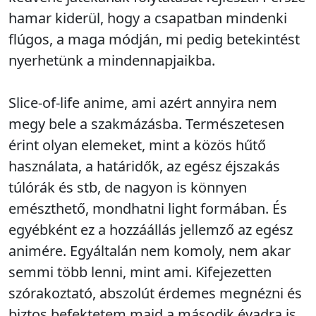
hamar kiderül, hogy a csapatban mindenki
flúgos, a maga módján, mi pedig betekintést
nyerhetünk a mindennapjaikba.
Slice-of-life anime, ami azért annyira nem
megy bele a szakmázásba. Természetesen
érint olyan elemeket, mint a közös hűtő
használata, a határidők, az egész éjszakás
túlórák és stb, de nagyon is könnyen
emészthető, mondhatni light formában. És
egyébként ez a hozzáállás jellemző az egész
animére. Egyáltalán nem komoly, nem akar
semmi több lenni, mint ami. Kifejezetten
szórakoztató, abszolút érdemes megnézni és
biztos befektetem majd a második évadra is