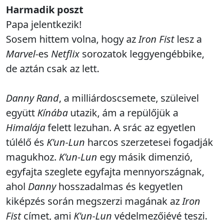
Harmadik poszt
Papa jelentkezik!
Sosem hittem volna, hogy az
Iron Fist
lesz a
Marvel
-es
Netflix
sorozatok leggyengébbike,
de aztán csak az lett.
Danny Rand
, a milliárdoscsemete, szüleivel
együtt
Kínába
utazik, ám a repülőjük a
Himalája
felett lezuhan. A srác az egyetlen
túlélő és
K'un-Lun
harcos szerzetesei fogadják
magukhoz.
K'un-Lun
egy másik dimenzió,
egyfajta szeglete egyfajta mennyországnak,
ahol
Danny
hosszadalmas és kegyetlen
kiképzés során megszerzi magának az
Iron
Fist
címet, ami
K'un-Lun
védelmezőjévé teszi.