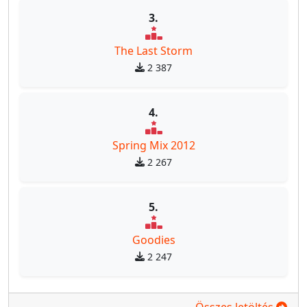
3.
The Last Storm
2 387
4.
Spring Mix 2012
2 267
5.
Goodies
2 247
Összes letöltés