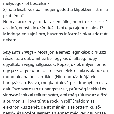
mélységekről beszélünk
2) ha a leszbikus pár megengedett a klipekben, itt mi a
probléma?
Nem akarok egyik oldalra sem állni, nem túl szerencsés
a videó, ennyi, de ezért leállítani egy rajongói oldalt?
Mindegy, én sajnálom, hasznos információkat adott át
nekem.
Sexy Little Things
– Most jön a lemez leginkább cirkuszi
része, az a dal, amihez kell egy kis őrültség, hogy
egyáltalán végighallgassuk. Képzeljük el, milyen lenne
egy jazz vagy swing dal teljesen elektornikus alapokon,
mondjuk analóg szintikkel (Nintendo/videójáték
hangzással). Bravó, megkaptuk végeredményben ezt a
dalt. Iszonyatosan túlhangszerelt, prüttyögésekkel és
vinnyogásokkal telített szám, ami még túltesz az előző
albumon is. Hova tűnt a rock ’n roll? Imádom az
elektronikus zenét, de itt már én is féltettem külső-,
belső-, és középfüleimet. És ehhez még vegyük hozzá