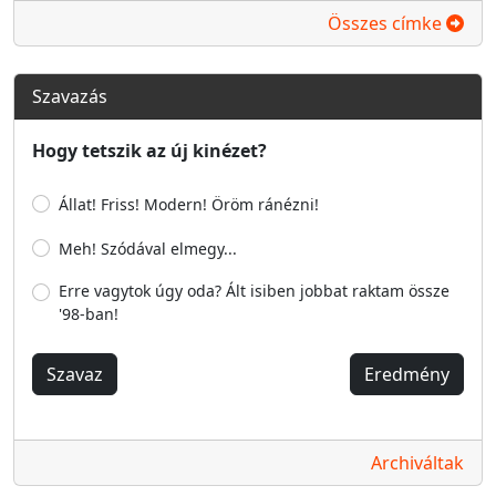
Összes címke
Szavazás
Hogy tetszik az új kinézet?
Állat! Friss! Modern! Öröm ránézni!
Meh! Szódával elmegy...
Erre vagytok úgy oda? Ált isiben jobbat raktam össze
'98-ban!
Szavaz
Eredmény
Archiváltak