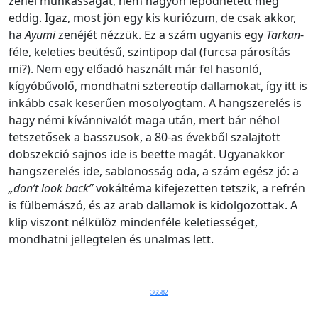
zenei munkásságát, nem nagyon lepődhetett meg
eddig. Igaz, most jön egy kis kuriózum, de csak akkor,
ha
Ayumi
zenéjét nézzük. Ez a szám ugyanis egy
Tarkan
-
féle, keleties beütésű, szintipop dal (furcsa párosítás
mi?). Nem egy előadó használt már fel hasonló,
kígyóbűvölő, mondhatni sztereotíp dallamokat, így itt is
inkább csak keserűen mosolyogtam. A hangszerelés is
hagy némi kívánnivalót maga után, mert bár néhol
tetszetősek a basszusok, a 80-as évekből szalajtott
dobszekció sajnos ide is beette magát. Ugyanakkor
hangszerelés ide, sablonosság oda, a szám egész jó: a
„don’t look back”
vokáltéma kifejezetten tetszik, a refrén
is fülbemászó, és az arab dallamok is kidolgozottak. A
klip viszont nélkülöz mindenféle keletiességet,
mondhatni jellegtelen és unalmas lett.
36582