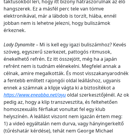
taktusokból lerí, hogy itt bizony hátraszorulnak az élő
hangszerek. Ez a másfél perc tele van tömve
elektronikával, már a lábdob is torzít, hiába, ennél
jobban nem is lehetne jelezni, hogy buliszámok
érkeznek.
Lady Dynamite
– Mi is kell egy igazi buliszámhoz? Kevés
szöveg, egyszerű szerkezet, pattogós ritmusok,
énekelhető refrén. Ez itt összejött, még ha a japán
refrént nem is tudnám elénekelni. Megfelel annak a
célnak, amire megalkották. És most visszakanyarodnék
a fentebb említett rajongói oldal leálláshoz, ugyanis
ennek a számnak a klipje vágta ki a biztosítékot a
https://www.eneabba.net/ayu
oldal szerkesztőjénél. Az ok
pedig az, hogy a klip transzvesztita, és feltehetően
homoszexuális férfiakat vonultat fel egy klub
helyszínén. A leállást viszont nem igazán értem meg:
1) a videó egyáltalán nem durva, vagy hányingerkeltő
(tűréshatár kérdése), tehát nem George Michael