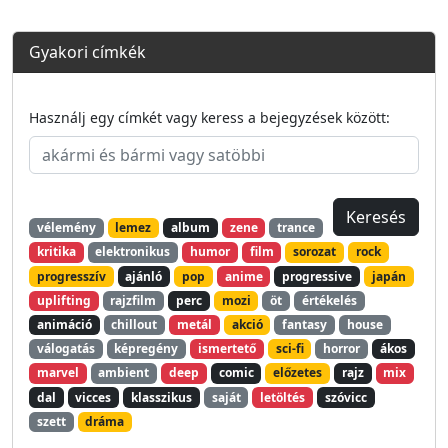
Gyakori címkék
Használj egy címkét vagy keress a bejegyzések között:
vélemény
lemez
album
zene
trance
kritika
elektronikus
humor
film
sorozat
rock
progresszív
ajánló
pop
anime
progressive
japán
uplifting
rajzfilm
perc
mozi
öt
értékelés
animáció
chillout
metál
akció
fantasy
house
válogatás
képregény
ismertető
sci-fi
horror
ákos
marvel
ambient
deep
comic
előzetes
rajz
mix
dal
vicces
klasszikus
saját
letöltés
szóvicc
szett
dráma