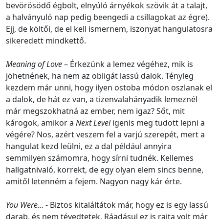
bevörösödő égbolt, elnyúló árnyékok szövik át a talajt,
a halványuló nap pedig beengedi a csillagokat az égre).
Ejj, de költői, de el kell ismernem, iszonyat hangulatosra
sikeredett mindkettő.
Meaning of Love
– Érkezünk a lemez végéhez, mik is
jöhetnének, ha nem az obligát lassú dalok. Tényleg
kezdem már unni, hogy ilyen ostoba módon oszlanak el
a dalok, de hát ez van, a tizenvalahányadik lemeznél
már megszokhatná az ember, nem igaz? Sőt, mit
károgok, amikor a
Next Level
igenis meg tudott lepni a
végére? Nos, azért veszem fel a varjú szerepét, mert a
hangulat kezd leülni, ez a dal például annyira
semmilyen számomra, hogy sírni tudnék. Kellemes
hallgatnivaló, korrekt, de egy olyan elem sincs benne,
amitől letenném a fejem. Nagyon nagy kár érte.
You Were…
- Biztos kitaláltátok már, hogy ez is egy lassú
darab, és nem tévedtetek. Ráadásul ez is rajta volt már