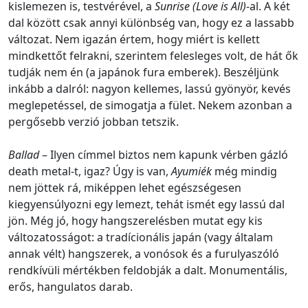
kislemezen is, testvérével, a
Sunrise (Love is All)
-al. A két
dal között csak annyi különbség van, hogy ez a lassabb
változat. Nem igazán értem, hogy miért is kellett
mindkettőt felrakni, szerintem felesleges volt, de hát ők
tudják nem én (a japánok fura emberek). Beszéljünk
inkább a dalról: nagyon kellemes, lassú gyönyör, kevés
meglepetéssel, de simogatja a fület. Nekem azonban a
pergősebb verzió jobban tetszik.
Ballad
– Ilyen címmel biztos nem kapunk vérben gázló
death metal-t, igaz? Úgy is van,
Ayumiék
még mindig
nem jöttek rá, miképpen lehet egészségesen
kiegyensúlyozni egy lemezt, tehát ismét egy lassú dal
jön. Még jó, hogy hangszerelésben mutat egy kis
változatosságot: a tradícionális japán (vagy általam
annak vélt) hangszerek, a vonósok és a furulyaszóló
rendkívüli mértékben feldobják a dalt. Monumentális,
erős, hangulatos darab.