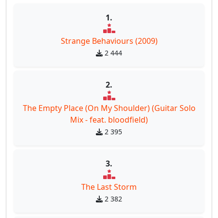
1.
Strange Behaviours (2009)
2 444
2.
The Empty Place (On My Shoulder) (Guitar Solo
Mix - feat. bloodfield)
2 395
3.
The Last Storm
2 382