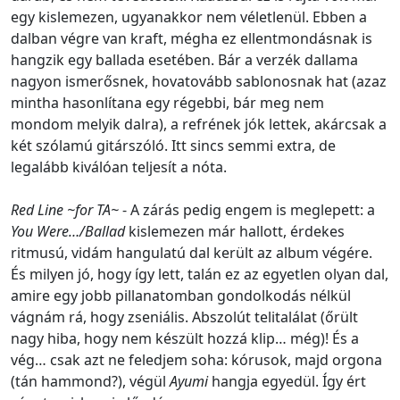
egy kislemezen, ugyanakkor nem véletlenül. Ebben a
dalban végre van kraft, mégha ez ellentmondásnak is
hangzik egy ballada esetében. Bár a verzék dallama
nagyon ismerősnek, hovatovább sablonosnak hat (azaz
mintha hasonlítana egy régebbi, bár meg nem
mondom melyik dalra), a refrének jók lettek, akárcsak a
két szólamú gitárszóló. Itt sincs semmi extra, de
legalább kiválóan teljesít a nóta.
Red Line ~for TA~
- A zárás pedig engem is meglepett: a
You Were…/Ballad
kislemezen már hallott, érdekes
ritmusú, vidám hangulatú dal került az album végére.
És milyen jó, hogy így lett, talán ez az egyetlen olyan dal,
amire egy jobb pillanatomban gondolkodás nélkül
vágnám rá, hogy zseniális. Abszolút telitalálat (őrült
nagy hiba, hogy nem készült hozzá klip… még)! És a
vég… csak azt ne feledjem soha: kórusok, majd orgona
(tán hammond?), végül
Ayumi
hangja egyedül. Így ért