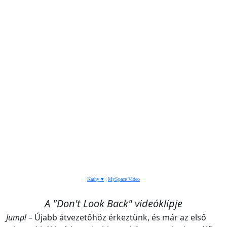
Kathy ♥
|
MySpace Video
A "Don't Look Back" videóklipje
Jump!
– Újabb átvezetőhöz érkeztünk, és már az első