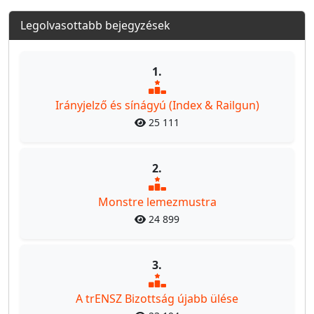
Legolvasottabb bejegyzések
1.
Irányjelző és sínágyú (Index & Railgun)
25 111
2.
Monstre lemezmustra
24 899
3.
A trENSZ Bizottság újabb ülése