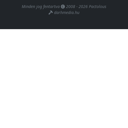
Minden jog fentartva
2008 - 2026 Pactolous
darhmedia.hu