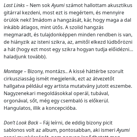
Last Links
– Nem sok
Ayumi
számot hallottam akusztikus
gitárral kezdeni, most ezt is megértem, és mennyire
örülök neki! Imádom a hangzását, kár, hogy maga a dal
inkább átlagos, mint ütős. A szolid hangzás
megmaradt, és tulajdonképpen minden rendben is van,
de hiányzik az isteni szikra, az, amitől elkezd lúdbőrözni
a hát (hogy ezt most egy szikra hogyan tudja előidézni…
haladjunk tovább).
Montage
– Bizony, montázs.. A kissé háttérbe szorult
cirkusziasság ismét megjelenik, ezt az átvezetőt
hallgatva például egy artista mutatvány jutott eszembe.
Nagyzenekari megoldásokkal operál, tubával,
orgonával, sőt, még egy csembaló is előkerül.
Hangulatos, illik a koncepcióba.
Don’t Look Back
– Fáj leírni, de eddig bizony picit
sablonos volt az album, pontosabban, aki ismeri
Ayumi