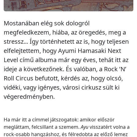
Mostanában elég sok dologról
megfeledkezem, hiába, az öregedés, meg a
stressz... Így történhetett az is, hogy teljesen
elfelejtettem, hogy Ayumi Hamasaki Next
Level című albuma már egy éves, tehát itt az
ideje a következőnek. És valóban, a Rock ’N’
Roll Circus befutott, kérdés az, hogy olcsó,
vidéki, vagy igényes, városi cirkusz sült ki
végeredményben.
Ha már itt a címmel játszogatok: amikor először
megláttam, felcsillant a szemem.
Ayu
visszatért volna a
rock-osabb hangzáshoz, és félredobta az előző lemez