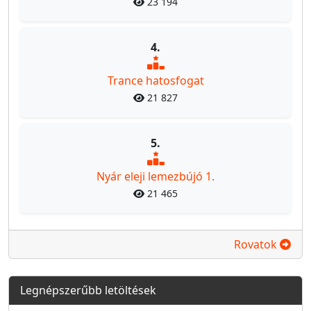
23 194
4.
Trance hatosfogat
21 827
5.
Nyár eleji lemezbújó 1.
21 465
Rovatok
Legnépszerűbb letöltések