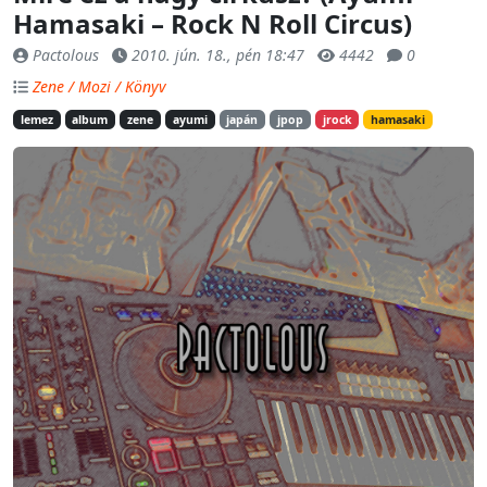
Hamasaki – Rock N Roll Circus)
Pactolous
2010. jún. 18., pén 18:47
4442
0
Zene / Mozi / Könyv
lemez
album
zene
ayumi
japán
jpop
jrock
hamasaki