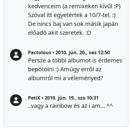
kedvenceim (a remixeken kívűl :P)
Szóval itt egyetértek a 10/7-tel. :)
De nincs baj van sok másik japán
előadó akit szeretek. :D
Pactolous • 2010. jún. 20., vas 12:50
Persze a többi albumot is érdemes
bepótolni :) Amúgy erről az
albumról mi a véleményed?
PetiX • 2010. jún. 19., szo 10:31
..vagy a rainbow és az i am... ^^