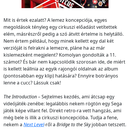
Mit is értek ezalatt? A lemez koncepciója, egyes
megoldások tényleg egy cirkuszi előadást vetítettek
elém, másrészről pedig a szó átvitt értelme is helytálló.
Nem értem például, hogy minek kellett egy dal két
verzióját is felrakni a lemezre, pláne ha az már
kislemezként megjelent? Komolyan gondolták a 11.
számot? És bár nem kapcsolódik szorosan ide, de miért
is kellett leállnia az egyik rajongói oldalnak az album
(pontosabban egy klip) hatására? Ennyire botrányos
lenne a cucc? Lássuk csak!
The Introduction
– Sejtelmes kezdés, ami átcsap egy
videójáték-zenébe: legalábbis nekem rögtön egy Sega
játék képe villant fel. Direkt retro-ra vett hangzás, ami
még bele is illik a cirkuszi koncepcióba. Tudja a fene,
nekem a
Next Level
-ről a
Bridge to the Sky
jobban tetszett.