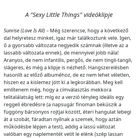
A "Sexy Little Things" videóklipje
Sunrise (Love Is All)
– Még szerencse, hogy a következő
dal helyretesz minket, igaz már találkoztunk vele. Igen,
ő a gyorsabb változata negyedik számnak (illetve az a
lassabb változata ennek), de mennyivel jobb nála!
Aranyos, de nem infantilis, pergős, de nem tingli-tangli,
slágeres, és még a klipje is nézhető. Hangszerelésben
hasonlít az előző albuméhoz, de ez nem lehet véletlen,
hiszen ez a kislemez jött ki a legkorábban. Meg kell
említenem még, hogy a címválasztás mekkora
telitalálatság lett: míg ez a verzió tényleg ideális egy
reggeli ébredésre (a napsugár finoman bekúszik a
függöny bársonyos rojtjai között, éteri hangulat lebegi
át a szobát, fáradtan nyílnak a szemek, hogy aztán
működésbe lépjen a test), addig a lassú változat
valóban egy naplementét vetít le elénk (szép lassan