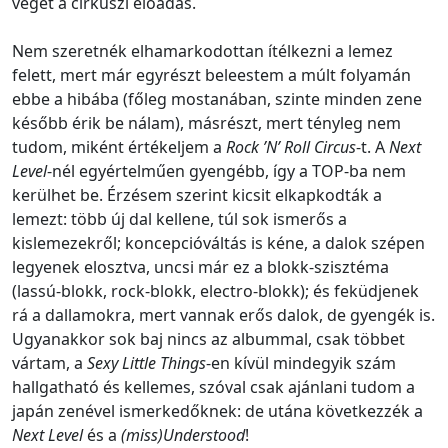
véget a cirkuszi előadás.
Nem szeretnék elhamarkodottan ítélkezni a lemez
felett, mert már egyrészt beleestem a múlt folyamán
ebbe a hibába (főleg mostanában, szinte minden zene
később érik be nálam), másrészt, mert tényleg nem
tudom, miként értékeljem a
Rock ’N’ Roll Circus
-t. A
Next
Level
-nél egyértelműen gyengébb, így a TOP-ba nem
kerülhet be. Érzésem szerint kicsit elkapkodták a
lemezt: több új dal kellene, túl sok ismerős a
kislemezekről; koncepcióváltás is kéne, a dalok szépen
legyenek elosztva, uncsi már ez a blokk-szisztéma
(lassú-blokk, rock-blokk, electro-blokk); és feküdjenek
rá a dallamokra, mert vannak erős dalok, de gyengék is.
Ugyanakkor sok baj nincs az albummal, csak többet
vártam, a
Sexy Little Things
-en kívül mindegyik szám
hallgatható és kellemes, szóval csak ajánlani tudom a
japán zenével ismerkedőknek: de utána következzék a
Next Level
és a
(miss)Understood
!