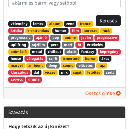
vélemény
lemez
album
zene
trance
kritika
elektronikus
humor
film
sorozat
rock
progresszív
ajánló
pop
anime
japán
progressive
uplifting
rajzfilm
perc
mozi
öt
értékelés
animáció
metál
chillout
akció
fantasy
képregény
house
válogatás
sci-fi
ismertető
horror
ákos
marvel
ambient
deep
comic
előzetes
rajz
klasszikus
dal
vicces
mix
saját
letöltés
szett
szóvicc
dráma
Összes címke
Szavazás
Hogy tetszik az új kinézet?