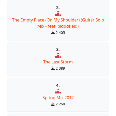
2.
The Empty Place (On My Shoulder) (Guitar Solo
Mix - feat. bloodfield)
2 405
3.
The Last Storm
2 389
4.
Spring Mix 2012
2 268