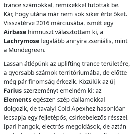
trance számokkal, remixekkel futottak be.
Kár, hogy utána már nem sok siker érte őket.
Visszatérve 2016 márciusába, ismét egy
Airbase
himnuszt választottam ki, a
Lachrymose
legalább annyira zseniális, mint
a Mondegreen.
Lassan átlépünk az uplifting trance területére,
a gyorsabb számok territóriumába, de előtte
még pár finomság érkezik. Közülük az új
Farius
szerzeményt emelném ki: az
Elements
egészen szép dallamokkal
dolgozik, de tavalyi Cold Apexhez hasonlóan
lecsapja egy fejletépős, csirkebelezős résszel.
Ipari hangok, electrós megoldások, de aztán