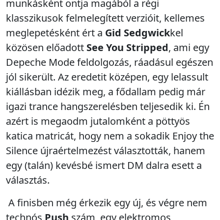
munkásként ontja magából a régi
klasszikusok felmelegített verzióit, kellemes
meglepetésként ért a
Gid Sedgwick
kel
közösen előadott
See You Stripped
, ami egy
Depeche Mode feldolgozás, ráadásul egészen
jól sikerült. Az eredetit középen, egy lelassult
kiállásban idézik meg, a fődallam pedig már
igazi trance hangszerelésben teljesedik ki. Én
azért is megaodm jutalomként a pöttyös
katica matricát, hogy nem a sokadik Enjoy the
Silence újraértelmezést választották, hanem
egy (talán) kevésbé ismert DM dalra esett a
választás.
A finisben még érkezik egy új, és végre nem
technós
Push
szám, egy elektromos