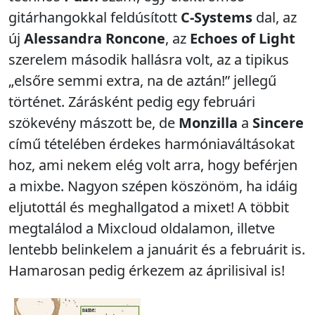
gitárhangokkal feldúsított
C-Systems
dal, az
új
Alessandra Roncone
, az
Echoes of Light
szerelem második hallásra volt, az a tipikus
„elsőre semmi extra, na de aztán!” jellegű
történet. Zárásként pedig egy februári
szökevény mászott be, de
Monzilla
a
Sincere
című tételében érdekes harmóniaváltásokat
hoz, ami nekem elég volt arra, hogy beférjen
a mixbe. Nagyon szépen köszönöm, ha idáig
eljutottál és meghallgatod a mixet! A többit
megtalálod a Mixcloud oldalamon, illetve
lentebb belinkelem a januárit és a februárit is.
Hamarosan pedig érkezem az áprilisival is!