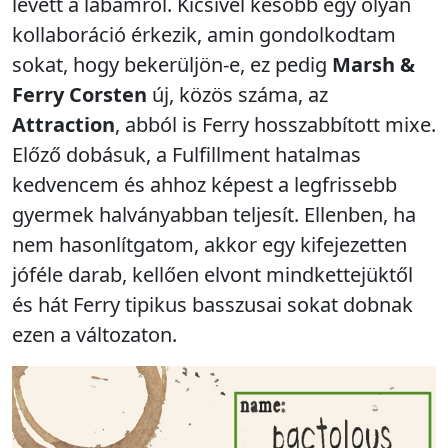
levett a lábamról. Kicsivel később egy olyan
kollaboráció érkezik, amin gondolkodtam
sokat, hogy bekerüljön-e, ez pedig
Marsh &
Ferry Corsten
új, közös száma, az
Attraction
, abból is Ferry hosszabbított mixe.
Előző dobásuk, a Fulfillment hatalmas
kedvencem és ahhoz képest a legfrissebb
gyermek halványabban teljesít. Ellenben, ha
nem hasonlítgatom, akkor egy kifejezetten
jóféle darab, kellően elvont mindkettejüktől
és hát Ferry tipikus basszusai sokat dobnak
ezen a változaton.