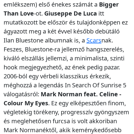
emlékszem) első énekes számát a
Bigger
Than Love
-ot.
Giuseppe De Luca
itt
mutatkozott be először és tulajdonképpen ez
ágyazott meg a két évvel később debütáló
Ilan Bluestone albumnak is, a
Scars
nak.
Feszes, Bluestone-ra jellemző hangszerelés,
kiváló elszállás jellemzi, a minimalista, szinti
hook megjegyezhető, az ének pedig pazar.
2006-ból egy vérbeli klasszikus érkezik,
méghozzá a legendás In Search Of Sunrise 5
válogatásról:
Mark Norman feat. Celine -
Colour My Eyes
. Ez egy elképesztően finom,
végletekig törékeny, progresszív gyöngyszem
és meglehetősen furcsa is volt akkoriban
Mark Normanéktől, akik keménykedősebb