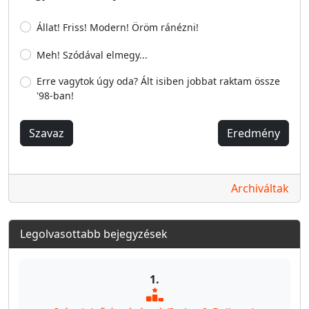
Állat! Friss! Modern! Öröm ránézni!
Meh! Szódával elmegy...
Erre vagytok úgy oda? Ált isiben jobbat raktam össze
'98-ban!
Szavaz
Eredmény
Archiváltak
Legolvasottabb bejegyzések
1.