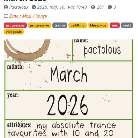
Pactolous
2026. máj. 10., vas 10:40
201
0
Zene / Mozi / Könyv
progresszív
progressive
trance
uplifting
klasszikus
mix
szett
válogatás