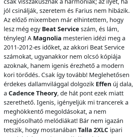
csak visszakúsznak a harmóniák; az ilyet, ha
jól csinálják, szeretem és Farius nem hibázik.
Az előző mixemben már elhintettem, hogy
lesz még egy
Beat Service
szám, és lám,
tényleg! A
Magnolia
mesterien idézi meg a
2011-2012-es időket, az akkori Beat Service
számokat, ugyanakkor nem olcsó kópiája
azoknak, hanem igenis érezhető a modern
kori törődés. Csak így tovább! Meglehetősen
érdekes dallamvilággal dolgozik
Effen
új dala,
a
Cadence Theory
, de hát pont ezek miatt
szerethető. Igenis, igényeljük mi trancerek a
meghökkentő megoldásokat, a nem
megjósolható melódiákat! Bár nem igazán
tetszik, hogy mostanában
Talla 2XLC
ipari