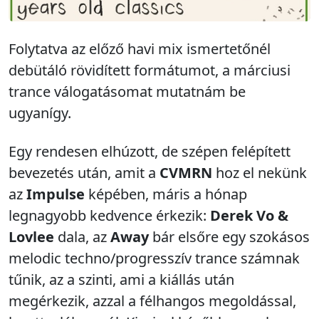
Folytatva az előző havi mix ismertetőnél
debütáló rövidített formátumot, a márciusi
trance válogatásomat mutatnám be
ugyanígy.
Egy rendesen elhúzott, de szépen felépített
bevezetés után, amit a
CVMRN
hoz el nekünk
az
Impulse
képében, máris a hónap
legnagyobb kedvence érkezik:
Derek Vo &
Lovlee
dala, az
Away
bár elsőre egy szokásos
melodic techno/progresszív trance számnak
tűnik, az a szinti, ami a kiállás után
megérkezik, azzal a félhangos megoldással,