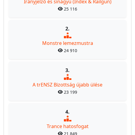
Irányjelző és sínágyú (Index & Railgun)
25 116
2.
Monstre lemezmustra
24 910
3.
A trENSZ Bizottság újabb ülése
23 199
4.
Trance hatosfogat
21 849