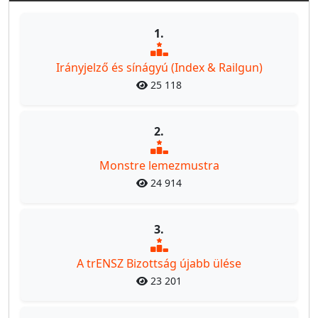
1.
Irányjelző és sínágyú (Index & Railgun)
25 118
2.
Monstre lemezmustra
24 914
3.
A trENSZ Bizottság újabb ülése
23 201