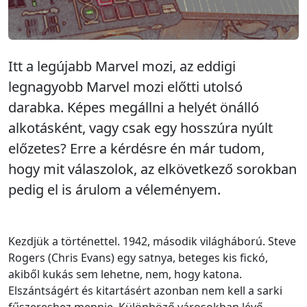
Itt a legújabb Marvel mozi, az eddigi
legnagyobb Marvel mozi előtti utolsó
darabka. Képes megállni a helyét önálló
alkotásként, vagy csak egy hosszúra nyúlt
előzetes? Erre a kérdésre én már tudom,
hogy mit válaszolok, az elkövetkező sorokban
pedig el is árulom a véleményem.
Kezdjük a történettel. 1942, második világháború. Steve
Rogers (Chris Evans) egy satnya, beteges kis fickó,
akiből kukás sem lehetne, nem, hogy katona.
Elszántságért és kitartásért azonban nem kell a sarki
fűszereshez mennie. Különböző városokban lévő