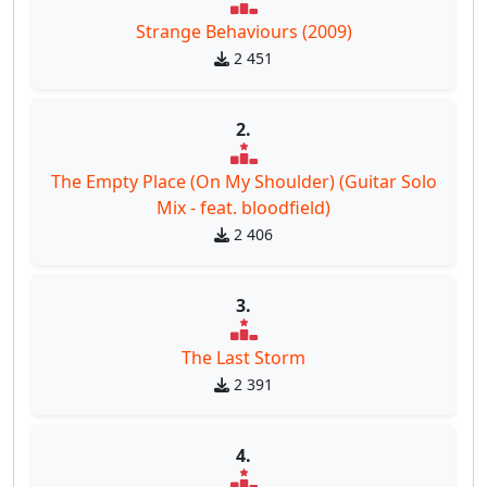
Strange Behaviours (2009)
2 451
2.
The Empty Place (On My Shoulder) (Guitar Solo
Mix - feat. bloodfield)
2 406
3.
The Last Storm
2 391
4.