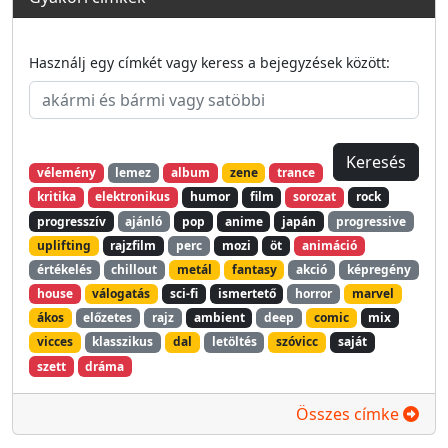
Használj egy címkét vagy keress a bejegyzések között:
vélemény
lemez
album
zene
trance
kritika
elektronikus
humor
film
sorozat
rock
progresszív
ajánló
pop
anime
japán
progressive
uplifting
rajzfilm
perc
mozi
öt
animáció
értékelés
chillout
metál
fantasy
akció
képregény
house
válogatás
sci-fi
ismertető
horror
marvel
ákos
előzetes
rajz
ambient
deep
comic
mix
vicces
klasszikus
dal
letöltés
szóvicc
saját
szett
dráma
Összes címke