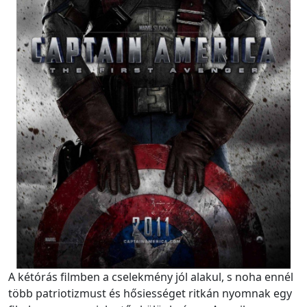
A kétórás filmben a cselekmény jól alakul, s noha ennél
több patriotizmust és hősiességet ritkán nyomnak egy