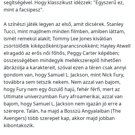
segítségével. Hogy klasszikust idézzek: "Egyszerű ez,
mint a facsipesz".
A színészi játék legyen az első, amit dicsérek. Stanley
Tucci, mint majdnem minden filmben, amiben láttam,
ismét remekül alakít; Tommy Lee Jones kiválóan
zsörtölődik kiképzőként/parancsnokként; Hayley Atwell
elragadó az erős női főhős, Peggy Carter képében;
összességében mindegyik mellékszereplő hihetően
ábrázolja a karaktereit, szóval ezen a téren csak annyi
gondom van, hogy Samuel L. Jackson, mint Nick Fury,
továbbra sem tetszik nekem. Nem azzal van bajom,
hogy Fury nem egy őszülő hajú, fehér férfi, mert az
Ultimate univerzumban Fury afroamerikai, azzal van
bajom, hogy Samuel L. Jackson nem igazán jó erre a
szerepre. Talán, ha majd a Bosszú Angyalaiban (The
Avengers) több szerepet kap, akkor majd jobban
kibontakozik.