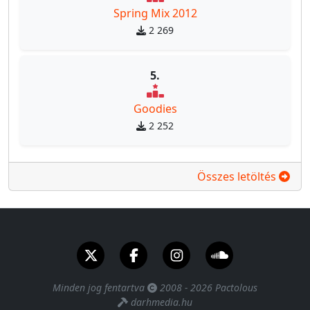
Spring Mix 2012
2 269
5.
Goodies
2 252
Összes letöltés
Minden jog fentartva
2008 - 2026 Pactolous
darhmedia.hu