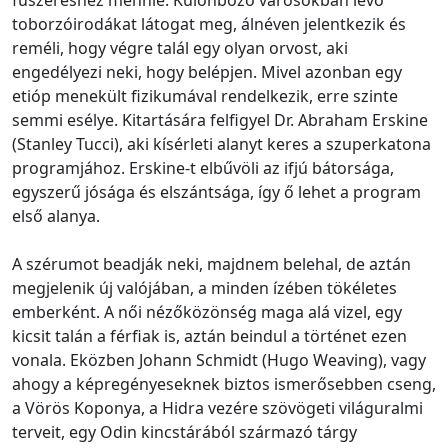
toborzóirodákat látogat meg, álnéven jelentkezik és
reméli, hogy végre talál egy olyan orvost, aki
engedélyezi neki, hogy belépjen. Mivel azonban egy
etióp menekült fizikumával rendelkezik, erre szinte
semmi esélye. Kitartására felfigyel Dr. Abraham Erskine
(Stanley Tucci), aki kísérleti alanyt keres a szuperkatona
programjához. Erskine-t elbűvöli az ifjú bátorsága,
egyszerű jósága és elszántsága, így ő lehet a program
első alanya.
A szérumot beadják neki, majdnem belehal, de aztán
megjelenik új valójában, a minden ízében tökéletes
emberként. A női nézőközönség maga alá vizel, egy
kicsit talán a férfiak is, aztán beindul a történet ezen
vonala. Eközben Johann Schmidt (Hugo Weaving), vagy
ahogy a képregényeseknek biztos ismerősebben cseng,
a Vörös Koponya, a Hidra vezére szövögeti világuralmi
terveit, egy Odin kincstárából származó tárgy