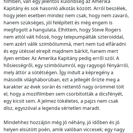
filmben, van egy jelentős különbség az Amerika
Kapitány és sok hasonló alkotás között. Arról beszélek,
hogy jelen esetben mindez nem csak, hogy nem zavaró,
hanem szükséges, jól felépített és még engem is
megfogott a hangulata. Elhittem, hogy Steve Rogers
nem attól vált hőssé, hogy telepumpálták szteroiddal,
nem azért válik szimbólummá, mert nem tud elfáradni
és egy ütéssel elrepít majdnem bárkit, hanem mert
ilyen ember. Az Amerika Kapitány pedig erről szól. A
hősiességről, egy szimbólumról, egy ragyogó fényárról,
mely áttör a sötétségen. Így indult a képregény a
második világháborúban, ezt a jellegét őrizte meg a
karakter az évek során és rettentő nagy örömmel tölt
el, hogy a mozifilmben sem csorbították a dicsfényét,
egy kicsit sem. A jelmez tökéletes, a pajzs nem csak
dísz, egyszóval a legenda sértetlen maradt.
Mindehhez hozzájön még jó néhány, jó időben és jó
helyen elsütött poén, amik valóban viccesek; egy nagy