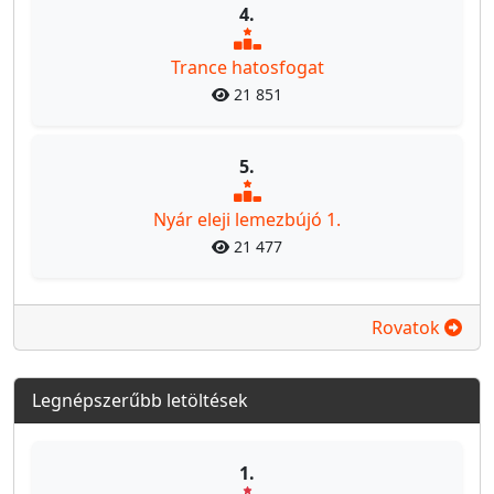
4.
Trance hatosfogat
21 851
5.
Nyár eleji lemezbújó 1.
21 477
Rovatok
Legnépszerűbb letöltések
1.