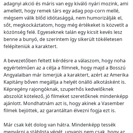
adagnyi akció és máris van egy kiváló nyári mozink, ami
amellett, hogy remek társ egy adag pop-corn mellé,
mégsem válik blőd idiótasággá, nem humorizálják el,
sőt, megkockáztatom, hogy még értékeket is közvetít a
közönség felé. Egyeseknek talán egy kicsit kevés lesz
benne a bunyó, de szerintem így sikerült tökéletesen
felépíteniük a karaktert.
A bevezetőben feltett kérdésre a válaszom, hogy noha
egyértelműen az a célja a filmnek, hogy majd a Bosszú
Angyalaiban már ismerjük a karaktert, azért az Amerika
Kapitány bőven megállja a helyét önálló alkotásként is.
Képregény rajongóknak, szuperhős kedvelőknek
abszolút kötelező, jó filmeket szeretőknek mindenképp
ajánlott. Mondhatnám azt is, hogy akinek a Vasember
filmek bejöttek, az garantáltan élvezni fogja ezt is.
Már csak két dolog van hátra. Mindenképp tessék
megvárni a stáblista végét, ugyanis nem csak, hogy az