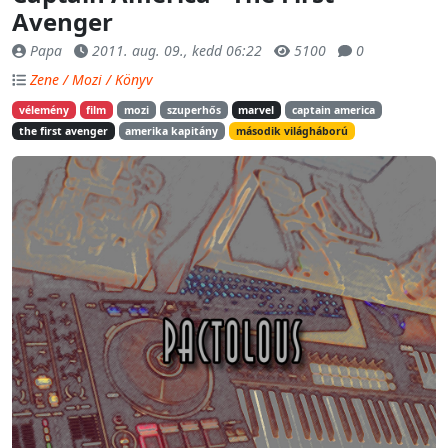
Avenger
Papa
2011. aug. 09., kedd 06:22
5100
0
Zene / Mozi / Könyv
vélemény
film
mozi
szuperhős
marvel
captain america
the first avenger
amerika kapitány
második világháború