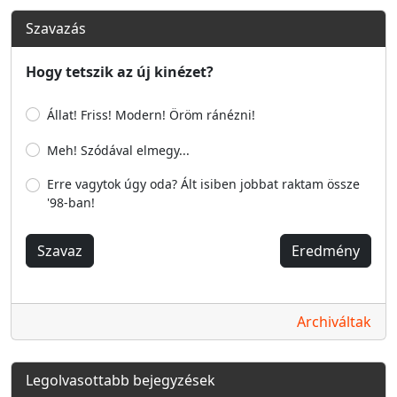
Szavazás
Hogy tetszik az új kinézet?
Állat! Friss! Modern! Öröm ránézni!
Meh! Szódával elmegy...
Erre vagytok úgy oda? Ált isiben jobbat raktam össze
'98-ban!
Szavaz
Eredmény
Archiváltak
Legolvasottabb bejegyzések