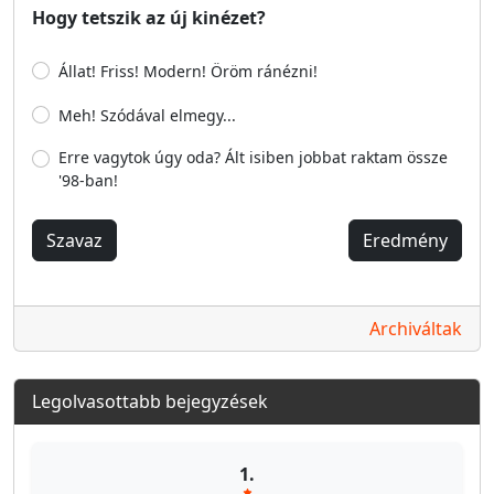
Hogy tetszik az új kinézet?
Állat! Friss! Modern! Öröm ránézni!
Meh! Szódával elmegy...
Erre vagytok úgy oda? Ált isiben jobbat raktam össze
'98-ban!
Szavaz
Eredmény
Archiváltak
Legolvasottabb bejegyzések
1.