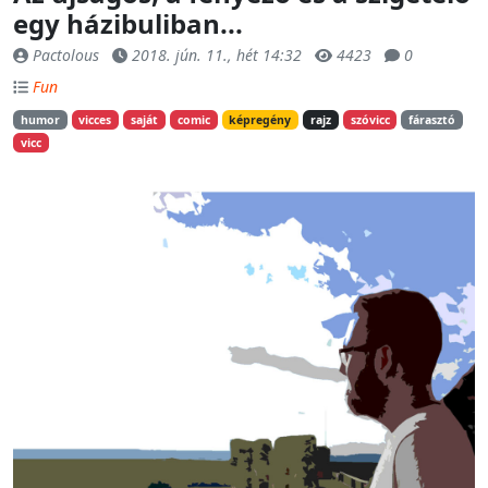
egy házibuliban...
Pactolous
2018. jún. 11., hét 14:32
4423
0
Fun
humor
vicces
saját
comic
képregény
rajz
szóvicc
fárasztó
vicc