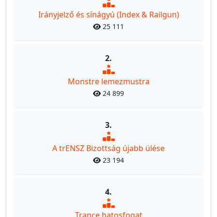
Irányjelző és sínágyú (Index & Railgun)
25 111
2.
Monstre lemezmustra
24 899
3.
A trENSZ Bizottság újabb ülése
23 194
4.
Trance hatosfogat