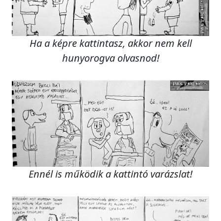
Ha a képre kattintasz, akkor nem kell
hunyorogva olvasnod!
Ennél is működik a kattintó varázslat!