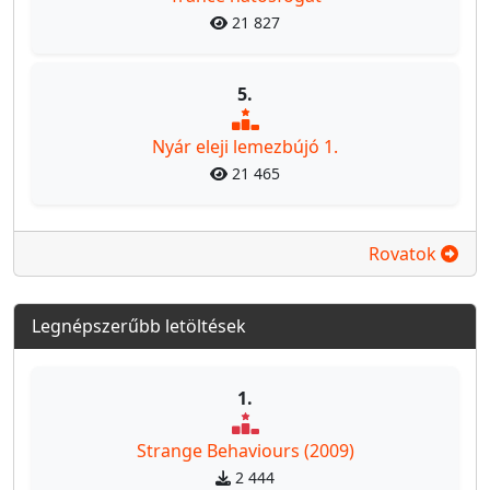
21 827
5.
Nyár eleji lemezbújó 1.
21 465
Rovatok
Legnépszerűbb letöltések
1.
Strange Behaviours (2009)
2 444