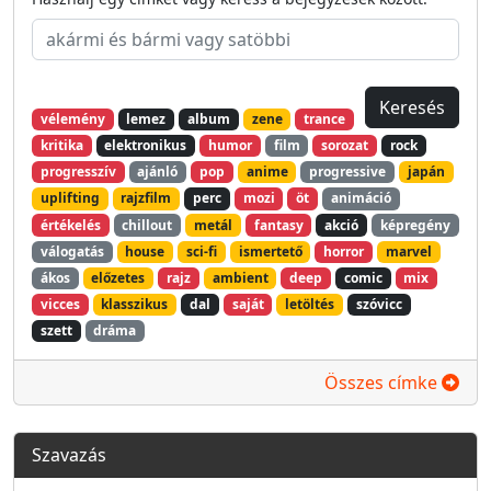
vélemény
lemez
album
zene
trance
kritika
elektronikus
humor
film
sorozat
rock
progresszív
ajánló
pop
anime
progressive
japán
uplifting
rajzfilm
perc
mozi
öt
animáció
értékelés
chillout
metál
fantasy
akció
képregény
válogatás
house
sci-fi
ismertető
horror
marvel
ákos
előzetes
rajz
ambient
deep
comic
mix
vicces
klasszikus
dal
saját
letöltés
szóvicc
szett
dráma
Összes címke
Szavazás