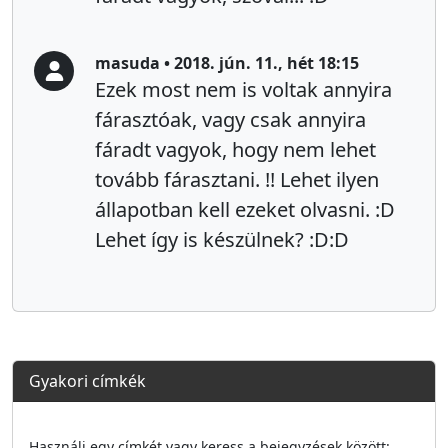
masuda • 2018. jún. 11., hét 18:15
Ezek most nem is voltak annyira
fárasztóak, vagy csak annyira
fáradt vagyok, hogy nem lehet
tovább fárasztani. !! Lehet ilyen
állapotban kell ezeket olvasni. :D
Lehet így is készülnek? :D:D
Gyakori címkék
Használj egy címkét vagy keress a bejegyzések között: