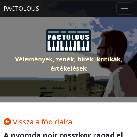
PACTOLOUS
Vélemények, zenék, hírek, kritikák,
értékelések
Vissza a főoldalra
A nyomda noir rosszkor ragad el