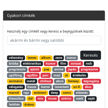
Gyakori címkék
Használj egy címkét vagy keress a bejegyzések között:
vélemény
lemez
album
zene
trance
kritika
elektronikus
humor
film
sorozat
rock
progresszív
ajánló
pop
anime
japán
progressive
uplifting
rajzfilm
perc
mozi
öt
értékelés
animáció
metál
chillout
akció
fantasy
képregény
válogatás
house
horror
ismertető
sci-fi
ákos
marvel
rajz
ambient
deep
comic
előzetes
klasszikus
dal
mix
vicces
szóvicc
szett
saját
letöltés
dráma