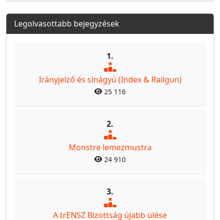
Legolvasottabb bejegyzések
1.
Irányjelző és sínágyú (Index & Railgun)
25 116
2.
Monstre lemezmustra
24 910
3.
A trENSZ Bizottság újabb ülése