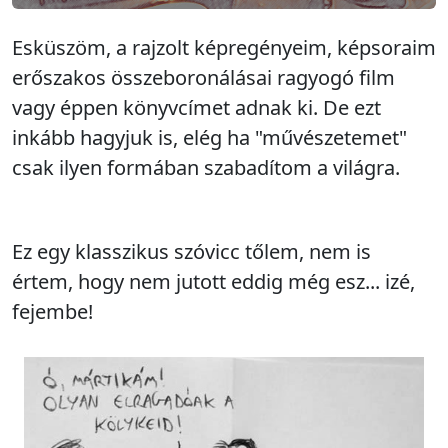
Esküszöm, a rajzolt képregényeim, képsoraim
erőszakos összeboronálásai ragyogó film
vagy éppen könyvcímet adnak ki. De ezt
inkább hagyjuk is, elég ha "művészetemet"
csak ilyen formában szabadítom a világra.
Ez egy klasszikus szóvicc tőlem, nem is
értem, hogy nem jutott eddig még esz... izé,
fejembe!