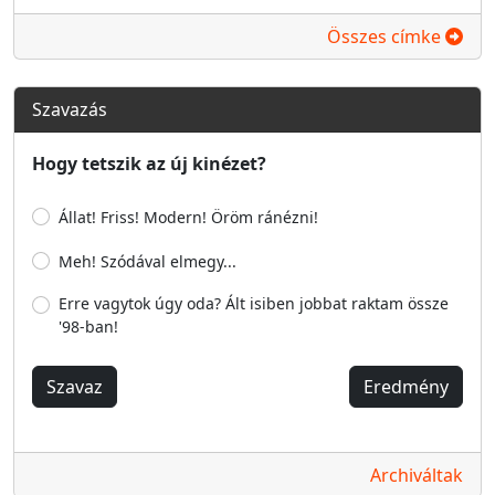
Összes címke
Szavazás
Hogy tetszik az új kinézet?
Állat! Friss! Modern! Öröm ránézni!
Meh! Szódával elmegy...
Erre vagytok úgy oda? Ált isiben jobbat raktam össze
'98-ban!
Szavaz
Eredmény
Archiváltak