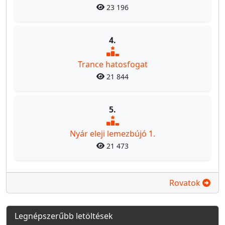
23 196
4.
Trance hatosfogat
21 844
5.
Nyár eleji lemezbújó 1.
21 473
Rovatok
Legnépszerűbb letöltések