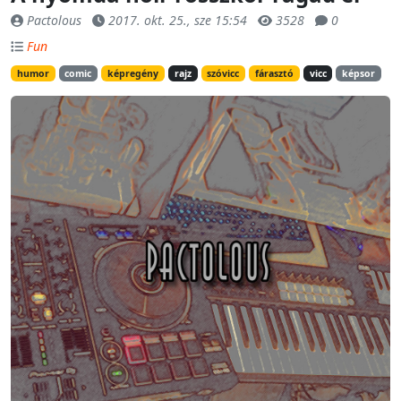
Pactolous
2017. okt. 25., sze 15:54
3528
0
Fun
humor
comic
képregény
rajz
szóvicc
fárasztó
vicc
képsor