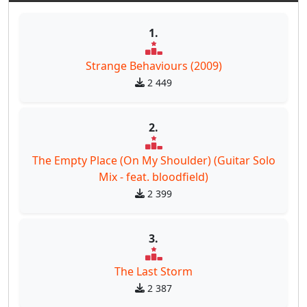
1.
Strange Behaviours (2009)
2 449
2.
The Empty Place (On My Shoulder) (Guitar Solo
Mix - feat. bloodfield)
2 399
3.
The Last Storm
2 387